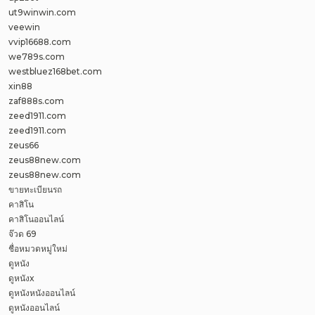
ut9winwin.com
veewin
vvip16688.com
we789s.com
westbluez168bet.com
xin88
zaf888s.com
zeed1911.com
zeed1911.com
zeus66
zeus88new.com
zeus88new.com
ขายทะเบียนรถ
คาสิโน
คาสิโนออนไลน์
จ๊วด 69
ชื่อหมวดหมู่ใหม่
ดูหนัง
ดูหนังx
ดูหนังหนังออนไลน์
ดูหนังออนไลน์