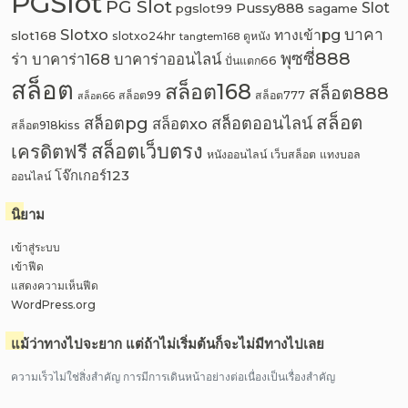
PGSlot
PG Slot
Slot
Pussy888
pgslot99
sagame
บาคา
Slotxo
ทางเข้าpg
slot168
slotxo24hr
ดูหนัง
tangtem168
พุซซี่888
ร่า
บาคาร่า168
บาคาร่าออนไลน์
ปั่นแตก66
สล็อต
สล็อต168
สล็อต888
สล็อต99
สล็อต777
สล็อต66
สล็อต
สล็อตpg
สล็อตออนไลน์
สล็อตxo
สล็อต918kiss
สล็อตเว็บตรง
เครดิตฟรี
หนังออนไลน์
เว็บสล็อต
แทงบอล
โจ๊กเกอร์123
ออนไลน์
นิยาม
เข้าสู่ระบบ
เข้าฟีด
แสดงความเห็นฟีด
WordPress.org
แม้ว่าทางไปจะยาก แต่ถ้าไม่เริ่มต้นก็จะไม่มีทางไปเลย
ความเร็วไม่ใช่สิ่งสำคัญ การมีการเดินหน้าอย่างต่อเนื่องเป็นเรื่องสำคัญ