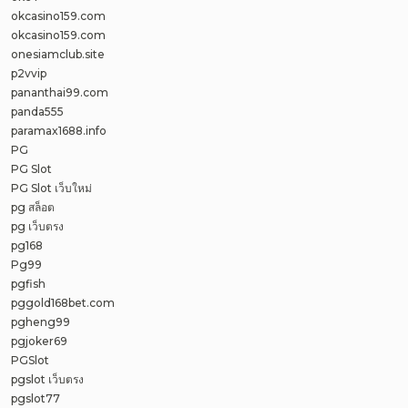
okcasino159.com
okcasino159.com
onesiamclub.site
p2vvip
pananthai99.com
panda555
paramax1688.info
PG
PG Slot
PG Slot เว็บใหม่
pg สล็อต
pg เว็บตรง
pg168
Pg99
pgfish
pggold168bet.com
pgheng99
pgjoker69
PGSlot
pgslot เว็บตรง
pgslot77