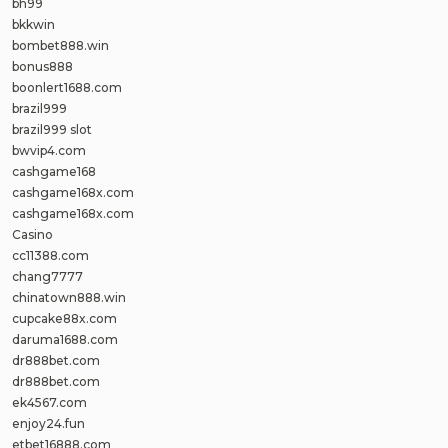
bh99
bkkwin
bombet888.win
bonus888
boonlert1688.com
brazil999
brazil999 slot
bwvip4.com
cashgame168
cashgame168x.com
cashgame168x.com
Casino
cc11388.com
chang7777
chinatown888.win
cupcake88x.com
daruma1688.com
dr888bet.com
dr888bet.com
ek4567.com
enjoy24.fun
etbet16888.com