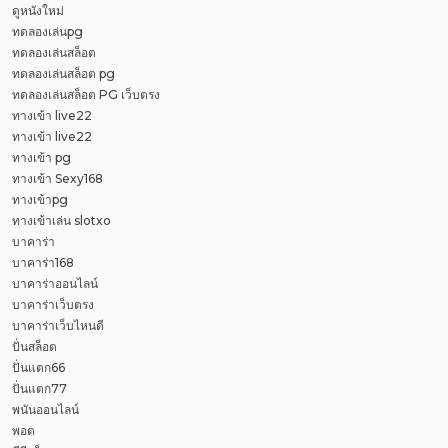
ดูหนังใหม่
ทดลองเล่นpg
ทดลองเล่นสล็อต
ทดลองเล่นสล็อต pg
ทดลองเล่นสล็อต PG เว็บตรง
ทางเข้า live22
ทางเข้า live22
ทางเข้า pg
ทางเข้า Sexy168
ทางเข้าpg
ทางเข้าเล่น slotxo
บาคาร่า
บาคาร่า168
บาคาร่าออนไลน์
บาคาร่าเว็บตรง
บาคาร่าเว็บไหนดี
ปั่นสล็อต
ปั่นแตก66
ปั่นแตก77
พนันออนไลน์
พอต