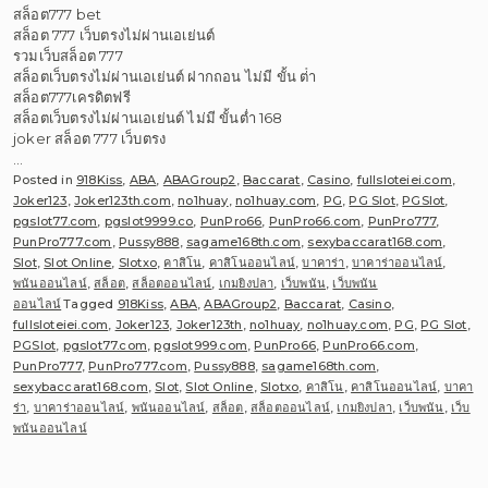
สล็อต777 bet
สล็อต 777 เว็บตรงไม่ผ่านเอเย่นต์
รวมเว็บสล็อต 777
สล็อตเว็บตรงไม่ผ่านเอเย่นต์ ฝากถอน ไม่มี ขั้น ต่ํา
สล็อต777เครดิตฟรี
สล็อตเว็บตรงไม่ผ่านเอเย่นต์ ไม่มี ขั้นต่ำ 168
joker สล็อต 777 เว็บตรง
…
Posted in
918Kiss
,
ABA
,
ABAGroup2
,
Baccarat
,
Casino
,
fullsloteiei.com
,
Joker123
,
Joker123th.com
,
no1huay
,
no1huay.com
,
PG
,
PG Slot
,
PGSlot
,
pgslot77.com
,
pgslot9999.co
,
PunPro66
,
PunPro66.com
,
PunPro777
,
PunPro777.com
,
Pussy888
,
sagame168th.com
,
sexybaccarat168.com
,
Slot
,
Slot Online
,
Slotxo
,
คาสิโน
,
คาสิโนออนไลน์
,
บาคาร่า
,
บาคาร่าออนไลน์
,
พนันออนไลน์
,
สล็อต
,
สล็อตออนไลน์
,
เกมยิงปลา
,
เว็บพนัน
,
เว็บพนัน
ออนไลน์
Tagged
918Kiss
,
ABA
,
ABAGroup2
,
Baccarat
,
Casino
,
fullsloteiei.com
,
Joker123
,
Joker123th
,
no1huay
,
no1huay.com
,
PG
,
PG Slot
,
PGSlot
,
pgslot77.com
,
pgslot999.com
,
PunPro66
,
PunPro66.com
,
PunPro777
,
PunPro777.com
,
Pussy888
,
sagame168th.com
,
sexybaccarat168.com
,
Slot
,
Slot Online
,
Slotxo
,
คาสิโน
,
คาสิโนออนไลน์
,
บาคา
ร่า
,
บาคาร่าออนไลน์
,
พนันออนไลน์
,
สล็อต
,
สล็อตออนไลน์
,
เกมยิงปลา
,
เว็บพนัน
,
เว็บ
พนันออนไลน์