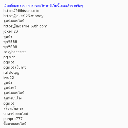
เว็บสล็อตและบาคาร่าของโครตดีเว็บนี้เล่นแล้วรวยจัดๆ
https://918kissauto.io
https://joker123.money
ดูหนังออนไลน์
https://sagame168th.com
joker123
ดูหนัง
พุซซี่888
พุซซี่888
sexybaccarat
pg slot
pgslot
pgslot เว็บตรง
fullslotpg
live22
ดูหนัง
ดูหนังฟรี
ดูหนังออนไลน์
ดูหนังชนโรง
pgslot
สล็อตเว็บตรง
บาคาร่าออนไลน์
punpro777
ซื้อหวยออนไลน์