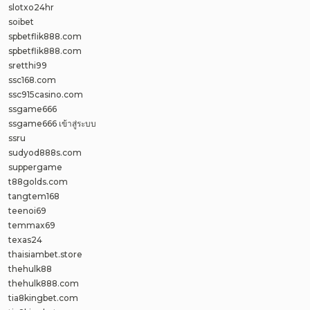
slotxo24hr
soibet
spbetflik888.com
spbetflik888.com
sretthi99
ssc168.com
ssc915casino.com
ssgame666
ssgame666 เข้าสู่ระบบ
ssru
sudyod888s.com
suppergame
t88golds.com
tangtem168
teenoi69
temmax69
texas24
thaisiambet.store
thehulk88
thehulk888.com
tia8kingbet.com