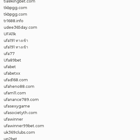
tia8kingbet.com
tkbpgg.com
tkbpgg.com
tr1688.info
udee365day.com
UFA11k
ufa191 ทางเข้า
ufa191 ทางเข้า
ufa77
Ufa89bet
ufabet
ufabetxx
ufad168.com
ufaheno88.com
ufam11.com
ufanance789.com
ufasexygame
ufasocietyth.com
ufawinner
ufawinner99bet.com
uk369clubs.com
up2bet