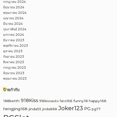
กรกฎาคม 2024
มิถุนายน 2024
พฤษภาคม 2024
เมษายน 2024
มีนาคม 2024
กุมภาพันธ์ 2024
มกราคม 2024
ธันวาคม 2023
พฤศจิกายน 2023
ตุลาคม 2023
กันยายน 2023
สิงหาคม 2023
กรกฎาคม 2023
มิถุนายน 2023
พฤษภาคม 2023
ป้ายกำกับ
918Kiss
188betth
funny18
happy168
918kissauto
faro168
Joker123
PG
hengjing168
jinda55
jinda888
pg77