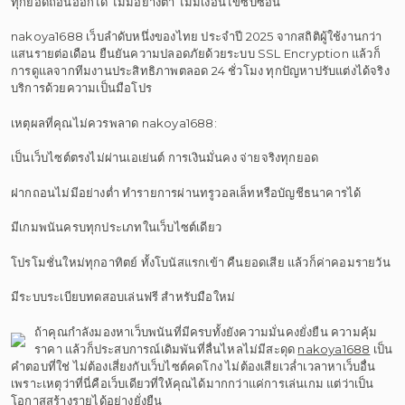
ทุกยอดถอนออกได้ ไม่มีอย่างต่ำ ไม่มีเงื่อนไขซับซ้อน
nakoya1688 เว็บลำดับหนึ่งของไทย ประจำปี 2025 จากสถิติผู้ใช้งานกว่า
แสนรายต่อเดือน ยืนยันความปลอดภัยด้วยระบบ SSL Encryption แล้วก็
การดูแลจากทีมงานประสิทธิภาพตลอด 24 ชั่วโมง ทุกปัญหาปรับแต่งได้จริง
บริการด้วยความเป็นมือโปร
เหตุผลที่คุณไม่ควรพลาด nakoya1688:
เป็นเว็บไซต์ตรงไม่ผ่านเอเย่นต์ การเงินมั่นคง จ่ายจริงทุกยอด
ฝากถอนไม่มีอย่างต่ำ ทำรายการผ่านทรูวอลเล็ทหรือบัญชีธนาคารได้
มีเกมพนันครบทุกประเภทในเว็บไซต์เดียว
โปรโมชั่นใหม่ทุกอาทิตย์ ทั้งโบนัสแรกเข้า คืนยอดเสีย แล้วก็ค่าคอมรายวัน
มีระบบระเบียบทดสอบเล่นฟรี สำหรับมือใหม่
ถ้าคุณกำลังมองหาเว็บพนันที่มีครบทั้งยังความมั่นคงยั่งยืน ความคุ้ม
ราคา แล้วก็ประสบการณ์เดิมพันที่ลื่นไหลไม่มีสะดุด
nakoya1688
เป็น
คำตอบที่ใช่ ไม่ต้องเสี่ยงกับเว็บไซต์คดโกง ไม่ต้องเสียเวล่ำเวลาหาเว็บอื่น
เพราะเหตุว่าที่นี่คือเว็บเดียวที่ให้คุณได้มากกว่าแค่การเล่นเกม แต่ว่าเป็น
โอกาสสร้างรายได้อย่างยั่งยืน