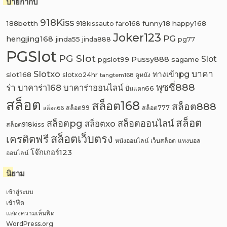
ป้ายกำกับ
918Kiss
188betth
funny18
happy168
918kissauto
faro168
Joker123
PG
hengjing168
jinda55
jinda888
pg77
PGSlot
PG Slot
Slot
Pussy888
pgslot99
sagame
บาคา
Slotxo
ทางเข้าpg
slot168
slotxo24hr
ดูหนัง
tangtem168
พุซซี่888
ร่า
บาคาร่า168
บาคาร่าออนไลน์
ปั่นแตก66
สล็อต
สล็อต168
สล็อต888
สล็อต99
สล็อต777
สล็อต66
สล็อต
สล็อตpg
สล็อตออนไลน์
สล็อตxo
สล็อต918kiss
สล็อตเว็บตรง
เครดิตฟรี
หนังออนไลน์
เว็บสล็อต
แทงบอล
โจ๊กเกอร์123
ออนไลน์
นิยาม
เข้าสู่ระบบ
เข้าฟีด
แสดงความเห็นฟีด
WordPress.org