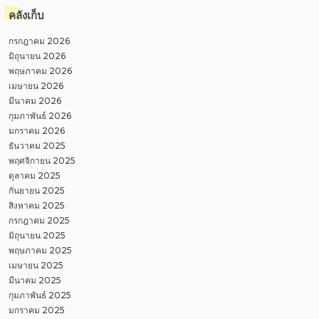
คลังเก็บ
กรกฎาคม 2026
มิถุนายน 2026
พฤษภาคม 2026
เมษายน 2026
มีนาคม 2026
กุมภาพันธ์ 2026
มกราคม 2026
ธันวาคม 2025
พฤศจิกายน 2025
ตุลาคม 2025
กันยายน 2025
สิงหาคม 2025
กรกฎาคม 2025
มิถุนายน 2025
พฤษภาคม 2025
เมษายน 2025
มีนาคม 2025
กุมภาพันธ์ 2025
มกราคม 2025