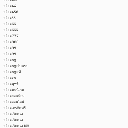
สล็อต44
สล็อต456
สล็อต55
สล็อต66
สล็อต666
สล็อต777
สล็อต888
สล็อต89
สล็อต99
สล็อตpg
สล็อตpgเว็บตรง
สล็อตpgแท้
สล็อตxo
สล็อตพุซซี่
สล็อตมันนี่เกม
สล็อตยอดนิยม
สล็อตออนไลน์
สล็อตเครดิตฟรี
สล็อตเว็บตรง
สล็อตเว็บตรง
สล็อตเว็บตรง 168