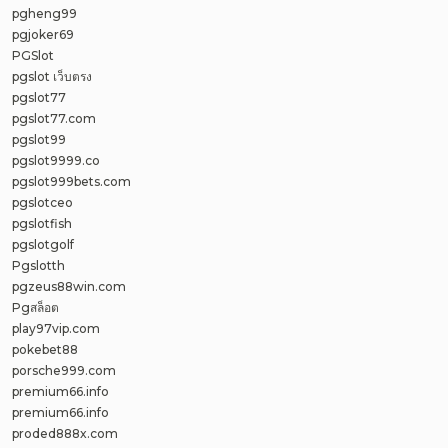
pgheng99
pgjoker69
PGSlot
pgslot เว็บตรง
pgslot77
pgslot77.com
pgslot99
pgslot9999.co
pgslot999bets.com
pgslotceo
pgslotfish
pgslotgolf
Pgslotth
pgzeus88win.com
Pgสล็อต
play97vip.com
pokebet88
porsche999.com
premium66.info
premium66.info
proded888x.com