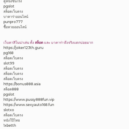
ดูหนังชนโรง
pgslot
สล็อตเว็บตรง
บาคาร่าออนไลน์
punpro777
ซื้อหวยออนไลน์
เว็บคาสิโนน่าเล่น ทั้ง
สล็อต
และ
บาคาร่า
ตึงจริงแตกบ่อยมาก
https://joker123th.guru
pg168
สล็อตเว็บตรง
slot99
สล็อตเว็บตรง
สล็อตเว็บตรง
สล็อตเว็บตรง
https://bonus888.asia
สล็อต888
pgslot
https://www.pussy888fun.vip
https://www.sexyauto168.fun
slotxo
สล็อตเว็บตรง
หนังโป๊ไทย
1xbetth