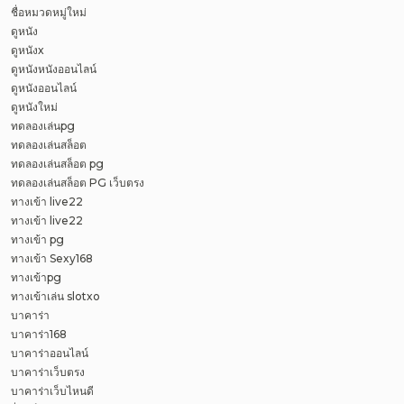
ชื่อหมวดหมู่ใหม่
ดูหนัง
ดูหนังx
ดูหนังหนังออนไลน์
ดูหนังออนไลน์
ดูหนังใหม่
ทดลองเล่นpg
ทดลองเล่นสล็อต
ทดลองเล่นสล็อต pg
ทดลองเล่นสล็อต PG เว็บตรง
ทางเข้า live22
ทางเข้า live22
ทางเข้า pg
ทางเข้า Sexy168
ทางเข้าpg
ทางเข้าเล่น slotxo
บาคาร่า
บาคาร่า168
บาคาร่าออนไลน์
บาคาร่าเว็บตรง
บาคาร่าเว็บไหนดี