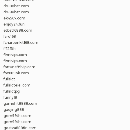
dr888bet.com
dr888bet.com
ek4567.com
enjoy24.fun
etbet16888.com
faro168
fcharoenkit168.com
ff123th
finnivips.com
finnivips.com
fortune99vip.com
fox689ok.com
fullslot
fullsloteiei.com
fullslotpg
funny18
gamehit8888.com
gaojing888
gem99ths.com
gem99ths.com
goatza888fin.com