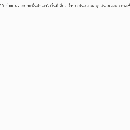
8 เก็บเกมจากค่ายชั้นนำเอาไว้ในที่เดียว ค้ำประกันความสนุกสนานและความเชื