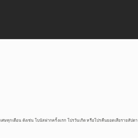
เศษทุกเดือน ดังเช่น โบนัสฝากครั้งแรก โปรวันเกิด หรือโปรคืนยอดเสียรายสัปดา