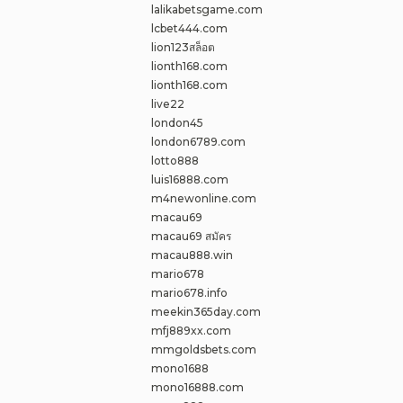
lalikabetsgame.com
lcbet444.com
lion123สล็อต
lionth168.com
lionth168.com
live22
london45
london6789.com
lotto888
luis16888.com
m4newonline.com
macau69
macau69 สมัคร
macau888.win
mario678
mario678.info
meekin365day.com
mfj889xx.com
mmgoldsbets.com
mono1688
mono16888.com