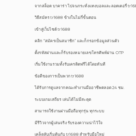
จากสล็อต บาคาร่า ไปจนกระทั่งแทงบอลและลอตเตอรี่ tr168
วิธีสมัคร tr1688 ข้างในไม่กี่ขั้นตอน
เข้าสู่เว็บไซต์ tr1688
คลิก “สมัครเป็นสมาชิก” และก็กรอกข้อมูลส่วนตัว
ตั้งรหัสผ่านและก็รับรองหมายเลขโทรศัพท์ผ่าน OTP
เริ่มใช้งานรวมทั้งรับเครดิตฟรีได้โดยทันที
ข้อดีของการเป็นพวก tr1688
ได้รับการดูแลจากคณะทำงานมืออาชีพตลอด 24 ชม.
ระบบเกมเสถียร เล่นได้ไม่มีสะดุด
สามารถใช้งานผ่านมือถือทุกรุ่น ทุกระบบ
มีรีวิวจากผู้เล่นจริง รับรองความน่าไว้ใจ
เคล็ดลับเริ่มต้นกับ tr1688 สำหรับมือใหม่