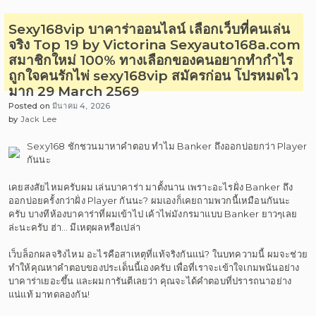
Sexy168vip บาคาร่าออนไลน์ เลือกเว็บที่คนเล่น
จริง Top 19 by Victorina Sexyauto168a.com
สมาชิกใหม่ 100% ทางเลือกของคนอยากทำกำไร
ถูกใจคนรักไพ่ sexy168vip สมัครก่อน โปรหมดไว
มาก 29 March 2569
Posted on
มีนาคม 4, 2026
by
Jack Lee
Sexy168 ชักชวนมาหาคำตอบ ทำไม Banker ถึงออกบ่อยกว่า Player
กันนะ
เคยสงสัยไหมครับผม เล่นบาคาร่า มาตั้งนาน เพราะอะไรฝั่ง Banker ถึง
ออกบ่อยครั้งกว่าฝั่ง Player กันนะ? ผมเองก็เคยถามพวกนี้เหมือนกันนะ
ครับ บางทีห้องบาคาร่าที่ผมเข้าไป เค้าไพ่มังกรมาแบบ Banker ยาวๆเลย
ล่ะนะครับ ฮ่า… มีเหตุผลหรือเปล่า
เว็บล็อกผลจริงไหม อะไรคือสาเหตุที่แท้จริงกันแน่? ในบทความนี้ ผมจะช่วย
ทำให้คุณหาคำตอบของประเด็นนี้เองครับ เพื่อที่เราจะเข้าใจเกมพนันอย่าง
บาคาร่าเยอะขึ้น และผมการันตีเลยว่า คุณจะได้คำตอบที่ปรารถนาอย่าง
แน่แท้ มาทดลองกัน!