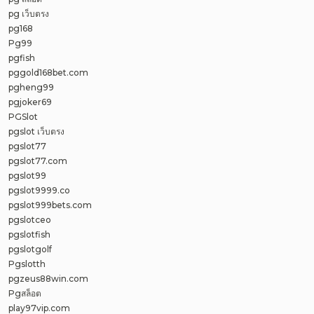
pg เว็บตรง
pg168
Pg99
pgfish
pggold168bet.com
pgheng99
pgjoker69
PGSlot
pgslot เว็บตรง
pgslot77
pgslot77.com
pgslot99
pgslot9999.co
pgslot999bets.com
pgslotceo
pgslotfish
pgslotgolf
Pgslotth
pgzeus88win.com
Pgสล็อต
play97vip.com