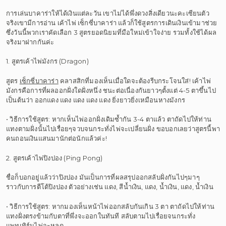
การเล่นบาคาร่าให้ได้เงินแต่ละวัน เขาไม่ได้พึ่งดวงสิ่งเดียวนะคะเซียนตัว
จริงเขามีการอ่าน เค้าไพ่ เซ็กซี่บาคาร่า แล้วก็ใช้สูตรการเดินเงินเข้ามาช่วย
ซึ่งวันนี้พวกเราคัดเลือก 3 สูตรยอดนิยมที่มือใหม่เข้าใจง่าย รวมทั้งใช้ได้ผล
จริงมาฝากกันค่ะ
1. สูตรเค้าไพ่มังกร (Dragon)
สูตร
เซ็กซี่บาคาร่า
คลาสสิกที่มองเห็นเมื่อใดจะต้องรีบกระโจนใส่! เค้าไพ่
มังกรคือการที่ผลออกฝั่งใดฝั่งหนึ่ง ชนะต่อเนื่องกันยาวๆตั้งแต่ 4-5 ตาขึ้นไป
เป็นต้นว่า ออกแดง แดง แดง แดง แดง ยิ่งยาวยิ่งเหมือนหางมังกร
• วิธีการใช้สูตร: หากเห็นไพ่ออกฝั่งเดิมซ้ำกัน 3-4 ตาแล้ว ตาถัดไปให้ท่าน
แทงตามฝั่งนั้นไปเรื่อยๆจวบจนกระทั่งไพ่จะเปลี่ยนฝั่ง ขอบอกเลยว่าสูตรนี้พา
คนถอนเงินแสนมานักต่อนักแล้วค่ะ!
2. สูตรเค้าไพ่ปิงปอง (Ping Pong)
ชื่อก็บอกอยู่แล้วว่าปิงปอง มันเป็นการที่ผลสรุปออกสลับฝั่งกันไปๆมาๆ
ราวกับการตีโต้ปิงปอง ตัวอย่างเช่น แดง, สีน้ำเงิน, แดง, น้ำเงิน, แดง, น้ำเงิน
• วิธีการใช้สูตร: หากมองเห็นหน้าไพ่ออกสลับกันเกิน 3 ตา ตาถัดไปให้ท่าน
แทงฝั่งตรงข้ามกับตาที่พึ่งจะออกในทันที สลับตามไปเรื่อยจนกระทั่ง
แพทเทิร์นไพ่จะหลุด