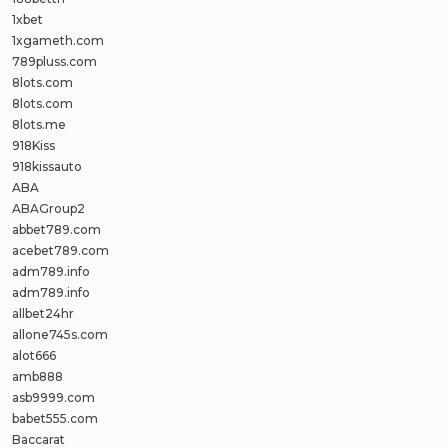
1xbet
1xgameth.com
789pluss.com
8lots.com
8lots.com
8lots.me
918Kiss
918kissauto
ABA
ABAGroup2
abbet789.com
acebet789.com
adm789.info
adm789.info
allbet24hr
allone745s.com
alot666
amb888
asb9999.com
babet555.com
Baccarat