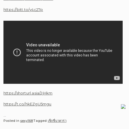
https://bitt.to/y4c27p
https://shorturl.asia/2jHkm
https://t.co/hkEZgU5mgu
…
Posted in
sexy168
Tagged
เซ็กซี่บาคาร่า