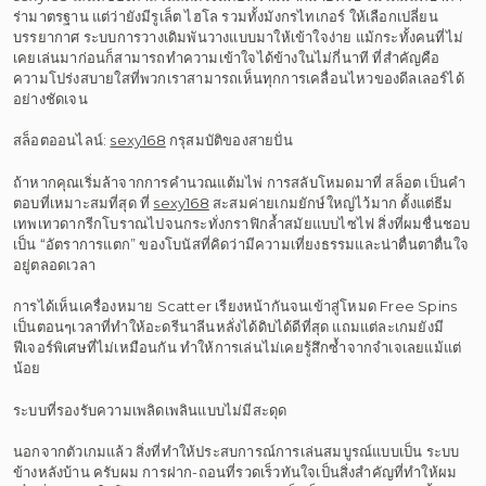
ร่ามาตรฐาน แต่ว่ายังมีรูเล็ต ไฮโล รวมทั้งมังกรไทเกอร์ ให้เลือกเปลี่ยน
บรรยากาศ ระบบการวางเดิมพันวางแบบมาให้เข้าใจง่าย แม้กระทั้งคนที่ไม่
เคยเล่นมาก่อนก็สามารถทำความเข้าใจได้ข้างในไม่กี่นาที ที่สำคัญคือ
ความโปร่งสบายใสที่พวกเราสามารถเห็นทุกการเคลื่อนไหวของดีลเลอร์ได้
อย่างชัดเจน
สล็อตออนไลน์:
sexy168
กรุสมบัติของสายปั่น
ถ้าหากคุณเริ่มล้าจากการคำนวณแต้มไพ่ การสลับโหมดมาที่ สล็อต เป็นคำ
ตอบที่เหมาะสมที่สุด ที่
sexy168
สะสมค่ายเกมยักษ์ใหญ่ไว้มาก ตั้งแต่ธีม
เทพเทวดากรีกโบราณไปจนกระทั่งกราฟิกล้ำสมัยแบบไซไฟ สิ่งที่ผมชื่นชอบ
เป็น “อัตราการแตก” ของโบนัสที่คิดว่ามีความเที่ยงธรรมและน่าตื่นตาตื่นใจ
อยู่ตลอดเวลา
การได้เห็นเครื่องหมาย Scatter เรียงหน้ากันจนเข้าสู่โหมด Free Spins
เป็นตอนๆเวลาที่ทำให้อะดรีนาลีนหลั่งได้ดิบได้ดีที่สุด แถมแต่ละเกมยังมี
ฟีเจอร์พิเศษที่ไม่เหมือนกัน ทำให้การเล่นไม่เคยรู้สึกซ้ำจากจำเจเลยแม้แต่
น้อย
ระบบที่รองรับความเพลิดเพลินแบบไม่มีสะดุด
นอกจากตัวเกมแล้ว สิ่งที่ทำให้ประสบการณ์การเล่นสมบูรณ์แบบเป็น ระบบ
ข้างหลังบ้าน ครับผม การฝาก-ถอนที่รวดเร็วทันใจเป็นสิ่งสำคัญที่ทำให้ผม