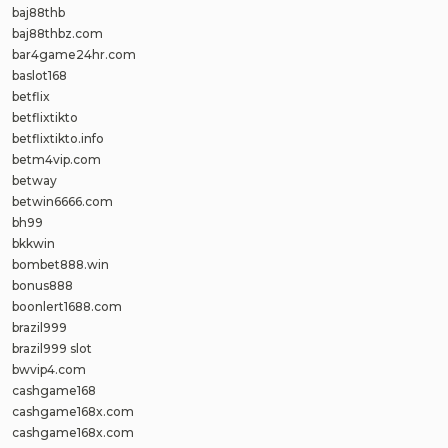
baj88thb
baj88thbz.com
bar4game24hr.com
baslot168
betflix
betflixtikto
betflixtikto.info
betm4vip.com
betway
betwin6666.com
bh99
bkkwin
bombet888.win
bonus888
boonlert1688.com
brazil999
brazil999 slot
bwvip4.com
cashgame168
cashgame168x.com
cashgame168x.com