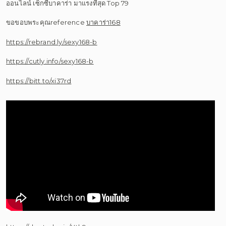
ออนไลน์ เซ็กซี่บาคาร่า มาแรงที่สุด Top 79
ขอขอบพระคุณreference
บาคาร่า168
https://rebrand.ly/sexy168-b
https://cutly.info/sexy168-b
https://bitt.to/xi37rd