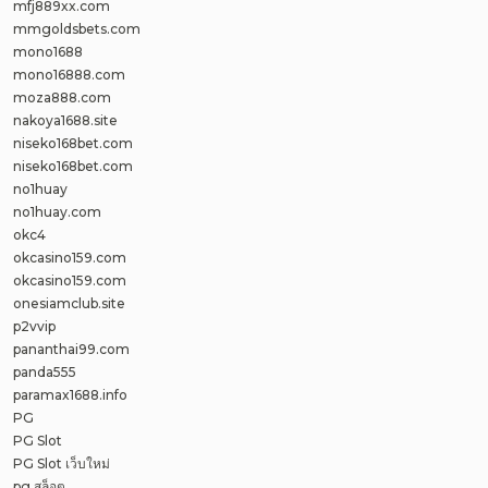
mfj889xx.com
mmgoldsbets.com
mono1688
mono16888.com
moza888.com
nakoya1688.site
niseko168bet.com
niseko168bet.com
no1huay
no1huay.com
okc4
okcasino159.com
okcasino159.com
onesiamclub.site
p2vvip
pananthai99.com
panda555
paramax1688.info
PG
PG Slot
PG Slot เว็บใหม่
pg สล็อต