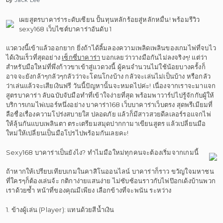
by
Jack Lee
เผยสูตรบาคาร่าระดับเซียน ปั้นทุนหลักร้อยสู่หลักหมื่น! พร้อมรีวิว
sexy168 เว็บไซต์บาคาร่าอันดับ 1
แวดวงนี้เข้าแล้วออกยาก ยิ่งถ้าได้ลิ้มลองความเพลิดเพลินของเกมไพ่ที่จบไว
ได้เงินเร็วที่สุดอย่าง
เซ็กซี่บาคาร่า
บอกเลยว่าวางมือกันไม่ลงจริงๆ! แต่ว่า
สำหรับมือใหม่ที่พึ่งก้าวขาเข้าสู่แวดวงนี้ ผู้คนจำนวนไม่ใช้น้อยบางครั้งก็
อาจจะยังกล้าๆกลัวๆกลัวว่าจะโดนโกงบ้าง กลัวจะเล่นไม่เป็นบ้าง หรือกลัว
ว่าเล่นแล้วจะเสียเงินฟรี วันนี้ปัญหานั้นจะหมดไปค่ะ! เนื่องจากเราจะมาแจก
สูตรบาคาร่า ลับฉบับจับมือทำที่เข้าใจง่ายที่สุด พร้อมพาวาร์ปไปรู้จักกับผู้ให้
บริการเกมไพ่เบอร์หนึ่งอย่าง บาคาร่า168 เว็บบาคาร่าเว็บตรง สุดพรีเมียมที่
ลือชื่อเรื่องความโปร่งสบายใส ปลอดภัย แล้วก็มีสาวสวยดีลเลอร์รอแจกไพ่
ให้ลุ้นกันแบบเพลินตา ตระเตรียมสมุดปากกามาเขียนสูตร แล้วเปลี่ยนมือ
ใหม่ให้เปลี่ยนเป็นมือโปรไปพร้อมกันเลยคะ!
Sexy168 บาคาร่าเป็นยังไง? ทำไมมือใหม่ทุกคนจะต้องเริ่มจากเกมนี้
ถ้าหากให้เปรียบเทียบเกมในคาสิโนออนไลน์ บาคาร่าก็ราว ขวัญใจมหาชน
ที่ใครๆก็ต้องเล่นจ้ะ กติกาง่ายแสนง่าย ไม่ซับซ้อนราวกับไพ่ป๊อกเด้งบ้านพวก
เราด้วยซ้ำ หน้าที่ของคุณมีเพียง เลือกข้างที่จะพนัน ระหว่าง
1. ข้างผู้เล่น (Player): แทนด้วยสีน้ำเงิน