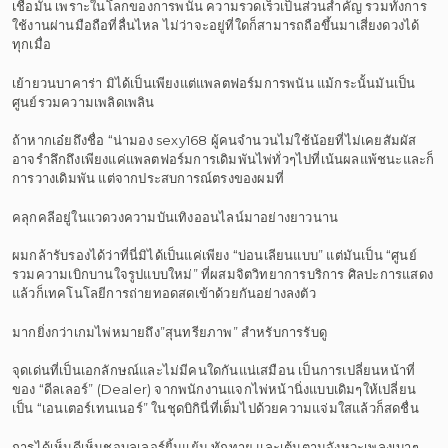
เชื่อมั่น เพราะในโลกของการพนัน ความรวดเร็วเป็นส่วนสำคัญ รวมทั้งการ
ใช้งานผ่านมือถือที่ลื่นไหล ไม่ว่าจะอยู่ที่ใดก็สามารถถือขึ้นมาเสี่ยงดวงได้
ทุกเมื่อ
เย้ายวนบาคาร่า มิได้เป็นเพียงแต่แพลตฟอร์มการพนัน แม้กระนั้นมันเป็น
ศูนย์รวมความเพลิดเพลิน
ถ้าหากเอ๋ยถึงชื่อ “น่ามอง sexy168 ผู้คนจำนวนไม่ใช้น้อยที่ไม่เคยสัมผัส
อาจรำลึกถึงเพียงแค่แพลตฟอร์มการเดิมพันไพ่ทั่วๆไปที่เน้นผลแพ้ชนะและก็
การวางเดิมพัน แต่จากประสบการณ์ตรงของผมที่
คลุกคลีอยู่ในแวดวงความบันเทิงออนไลน์มาอย่างยาวนาน
ผมกล้ารับรองได้ว่าที่นี่มิได้เป็นแค่เพียง “บ่อนเลียนแบบ” แต่มันเป็น “ศูนย์
รวมความเบิกบานใจรูปแบบใหม่” ที่ผสมจิตวิทยาการบริการ ศิลปะการแสดง
แล้วก็เทคโนโลยีการถ่ายทอดสดเข้าด้วยกันอย่างลงตัว
มากยิ่งกว่าเกมไพ่หมายถึง”สุนทรียภาพ” สำหรับการรับดู
จุดเด่นที่เป็นเอกลักษณ์และไม่มีคนใดกันแน่เสมือน เป็นการเปลี่ยนหน้าที่
ของ “ดีลเลอร์” (Dealer) จากพนักงานแจกไพ่หน้านิ่งแบบเดิมๆให้เปลี่ยน
เป็น “เอนเตอร์เทนเนอร์” ในชุดบิกินี่ที่เต็มไปด้วยความแจ่มใสแล้วก็สดชื่น
การได้เห็นดีเห็นชอบลเลอร์ยิ้มแย้ม ทักทาย และเต้นตามจังหวะเพลงเบาๆ