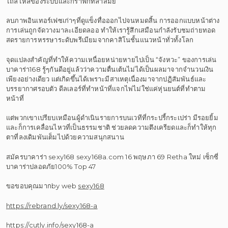
ไถลไหลของระบบและกราฟิกที่ล้ำสมัย
ลบภาพอินเทอร์เฟซเก่าๆที่ดูแข็งทื่อออกไปจนหมดสิ้น การออกแบบหน้าต่าง
การเล่นถูกจัดวางมาละเอียดลออ ทำให้เรารู้สึกเสมือนกำลังรับชมถ่ายทอด
สดรายการหรรษาระดับพรีเมียมจากคาสิโนชั้นแนวหน้าทั่วทั้งโลก
จุดแปลงสำคัญที่ทำให้ความเหนื่อยหน่ายหายไปเป็น “จังหวะ” ของการเล่น
บาคาร่า168 รู้ๆกันดีอยู่แล้วว่าความตื่นเต้นไม่ได้เป็นผลมาจากจำนวนเงิน
เพียงอย่างเดียว แต่เกิดขึ้นได้เพราะมีสาเหตุเนื่องมาจากปฏิสัมพันธ์และ
บรรยากาศรอบตัว ดีลเลอร์ที่ทำหน้าที่แจกไพ่ไม่ใช่แค่หุ่นยนต์ที่ทำตาม
หน้าที่
แต่พวกเขาเปรียบเหมือนผู้ดำเนินรายการบนเวทีที่กระปรี้กระเปร่า มีรอยยิ้ม
และก็การเคลื่อนไหวที่เป็นธรรมชาติ ช่วยลดความตึงเครียดและก็ทำให้ทุก
ตาที่ลงเดิมพันเต็มไปด้วยความสนุกสนาน
สมัครบาคาร่า sexy168 sexy168a.com 16 พฤษภา 69 Retha ใหม่ เซ็กซี่
บาคาร่าปลอดภัย100% Top 47
ขอขอบคุณมากby web
sexy168
https://rebrand.ly/sexy168-a
https://cutly.info/sexy168-a