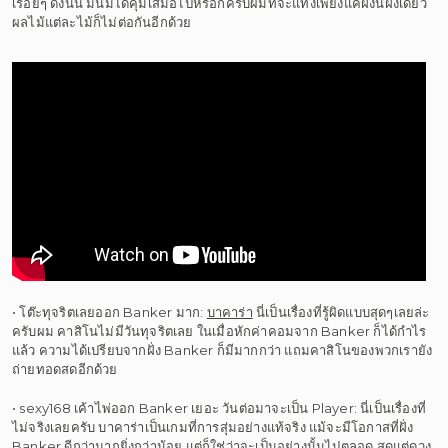
เรื่อยๆ ดังนั้น มันมิได้คุ้มเสมอไปหรอกครับผมที่จะแทงเพียงแค่ฝั่งนี้ฝั่งเดียว
ผลไม้แต่ละไม้ก็ไม่ต่อกันอีกด้วย
• โต๊ะทุจริตเลยออก Banker มาก:
บาคาร่า
นี่เป็นเรื่องที่รู้ผิดแบบสุดๆเลยล่ะ
ครับผม คาสิโนไม่มีวันทุจริตเลย ในเมื่อหักค่าคอมจาก Banker ก็ได้กำไร
แล้ว ความได้เปรียบจากฝั่ง Banker ก็มีมากกว่า แถมคาสิโนของพวกเรายัง
ถ่ายทอดสดอีกด้วย
• sexy168 เค้าไพ่ออก Banker เยอะ วันต่อมาจะเป็น Player: นี่เป็นเรื่องที่
ไม่จริงเลยครับ บาคาร่าเป็นเกมที่การสุ่มอย่างแท้จริง แม้จะมีโอกาสที่ฝั่ง
Banker ดีกว่ามากยิ่งกว่าน้อย แต่ก็ใช่ว่าจะเป็นอย่างนั้นไปตลอด สุดแต่ดวง