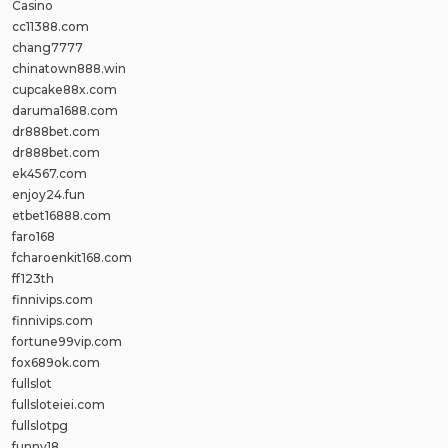
Casino
cc11388.com
chang7777
chinatown888.win
cupcake88x.com
daruma1688.com
dr888bet.com
dr888bet.com
ek4567.com
enjoy24.fun
etbet16888.com
faro168
fcharoenkit168.com
ff123th
finnivips.com
finnivips.com
fortune99vip.com
fox689ok.com
fullslot
fullsloteiei.com
fullslotpg
funny18