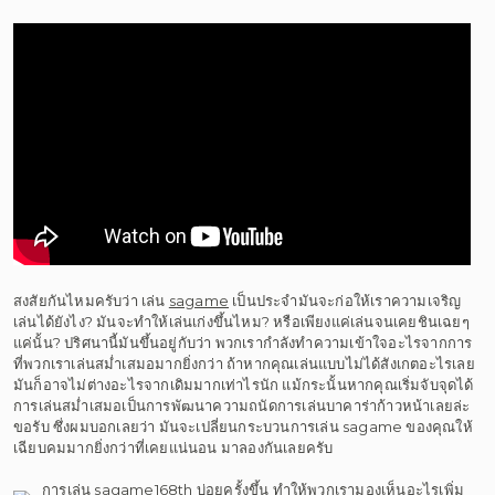
สงสัยกันไหมครับว่า เล่น
sagame
เป็นประจำมันจะก่อให้เราความเจริญ
เล่นได้ยังไง? มันจะทำให้เล่นเก่งขึ้นไหม? หรือเพียงแค่เล่นจนเคยชินเฉยๆ
แค่นั้น? ปริศนานี้มันขึ้นอยู่กับว่า พวกเรากำลังทำความเข้าใจอะไรจากการ
ที่พวกเราเล่นสม่ำเสมอมากยิ่งกว่า ถ้าหากคุณเล่นแบบไม่ได้สังเกตอะไรเลย
มันก็อาจไม่ต่างอะไรจากเดิมมากเท่าไรนัก แม้กระนั้นหากคุณเริ่มจับจุดได้
การเล่นสม่ำเสมอเป็นการพัฒนาความถนัดการเล่นบาคาร่าก้าวหน้าเลยล่ะ
ขอรับ ซึ่งผมบอกเลยว่า มันจะเปลี่ยนกระบวนการเล่น sagame ของคุณให้
เฉียบคมมากยิ่งกว่าที่เคยแน่นอน มาลองกันเลยครับ
การเล่น sagame168th บ่อยครั้งขึ้น ทำให้พวกเรามองเห็นอะไรเพิ่ม