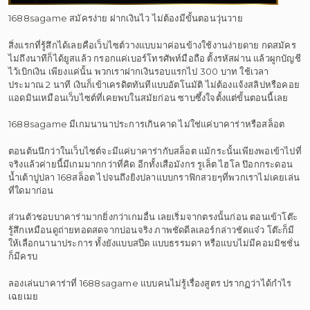
1688sagame สมัครง่าย ฝากเงินไว ไม่ต้องมีขั้นตอนวุ่นวาย
สิ่งแรกที่รู้สึกได้เลยคือเว็บไซต์วางแบบมาค่อนข้างใช้งานง่ายดาย กดสมัคร
ไม่ถึงนาทีก็ได้ยูสแล้ว กรอกแค่เบอร์โทรศัพท์มือถือ ตั้งรหัสผ่าน แล้วผูกบัญชี
ไว้เบิกเงิน เพียงแค่นั้น พวกเราฝากเงินรอบแรกไป 300 บาท ใช้เวลา
ประมาณ 2 นาที เงินก็เข้าเครดิตทันทีแบบอัตโนมัติ ไม่ต้องแจ้งสลิปหรือคอย
แอดมินเหมือนเว็บไซต์ที่เคยพบในสมัยก่อน ซาบซึ้งใจตั้งแต่ขั้นตอนนี้เลย
1688sagame มีเกมนานาประการเกินคาด ไม่ใช่แค่บาคาร่าหรือสล็อต
ตอนต้นนึกว่าในเว็บไซต์จะมีแค่บาคาร่ากับสล็อต แม้กระนั้นเพียงพอเข้าไปที่
จริงแล้วค่ายนี้มีเกมมากกว่าที่คิด อีกทั้งเสือมังกร รูเล็ต ไฮโล ป๊อกกระดอน
น้ำเต้าปูปลา 168สล็อต ไปจนถึงยิงปลาแบบกราฟิกสวยๆที่พวกเราไม่เคยเล่น
ที่ใดมาก่อน
ส่วนตัวชอบบาคาร่ามากยิ่งกว่าเกมอื่น เลยเริ่มจากตรงนั้นก่อน ตอนเข้าโต๊ะ
รู้สึกเหมือนดูถ่ายทอดสดจากบ่อนจริง ภาพชัดดีลเลอร์กล่าวชัดแจ๋ว โต๊ะก็มี
ให้เลือกนานาประการ ทั้งยังแบบสปีด แบบธรรมดา หรือแบบไม่มีคอมมิชชั่น
ก็มีครบ
ลองเล่นบาคาร่าที่ 1688sagame แบบคนไม่รู้เรื่องสูตร ปรากฏว่าได้กำไร
เฉยเมย