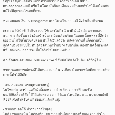
บัญชีจริงๆมันเลยทำให้เราทราบดีว่า บาคาร่าหากเล่นให้เป็น
เล่นsagameแบบไม่รีบ ไม่โลภ มันก็พอเพียงจะสร้างผลกำไรได้เหมือนกัน
แม้ไม่มีสูตรอะไรเลยก็ตาม
ทดสอบถอนเงิน 1688sagame แบบไม่หวังมาก แต่ได้จริงเต็มปริมาณ
กดถอน 900 เข้าไปในระบบ ใช้เวลาไม่ถึง 3 นาที มีแจ้งเตือนจากแอป
ธนาคารเด้งขึ้นมาว่าเงินเข้าเป็นระเบียบเรียบร้อย ในตอนนั้นแหละที่คิดว่า
เออ มันไม่ใช่เว็บไซต์ปลอม มันได้เงินจริงว่ะ หลังจากวันนั้นก็กลายเป็น
ลูกค้าประจำแบบไม่ทันรู้ตัว เล่นทุกวี่วันบ้าง สัปดาห์ละสองสามครั้งบ้าง สุด
แท้แต่จังหวะเวลา ว่างเมื่อใดก็เข้าไปเล่นเพลินๆ
คุณลักษณะเด่นของ 1688sagame ที่สัมผัสได้จริง ไม่อิงแค่รีวิวผู้อื่น
จากประสบการณ์ตรงที่ได้เล่นเองมาเกิน 3 เดือน มีหลายชนิดที่อยากแชร์ว่า
ค่ายนี้ทำได้ดีเลิศ
• เกมเยอะแยะ ครบทุกหมวดหมู่
ไม่ใช่แค่บาคาร่า แต่ยังมีสล็อตหลายค่าย ยิงปลากราฟิกคมชัด
เกม168สล็อตโต๊ะก็มีให้เล่นครบ อยากได้แนวไหนมีหมด แถมบางเกมยังมี
ห้องพิเศษสำหรับคนที่ชอบเล่นเดิมพันสูง
• ฝากถอนออโต้ ทำรายการไวสุดๆ
ไม่ต้องรอแอดมิน ไม่ต้องทักแชต ระบบดำเนินการเองทั้งผอง ฝากเข้าไว