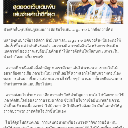
ช่วงพักสั้นๆเปลี่ยนรูปแบบการตัดสินใจเล่น sagame มากยิ่งกว่าที่คิด
หลายๆคนบางทีอาจคิดว่า ถ้ามีเวลาเล่น sagame แค่ช่วงสั้นๆนั้นจะก่อให้
เล่นเร็วขึ้น แต่ว่าอันที่จริงแล้ว แนวทางคิด การตัดสินใจ หรือการประเมิน
เหตุการณ์ของเราจะเปลี่ยนไปด้วย ทำให้การตัดสินใจมีลักษณะเฉพาะใน
ช่วงจำกัดอย่างงี้เลยขอรับ
• ความเกี่ยวเนื่องคือสิ่งสำคัญ: พอเรามีเวลาเล่นไม่นาน พวกเราจะไม่ได้
อยากต้องการเสียเวลาเริ่มใหม่ เราก็เลยให้ความเอาใจใส่กับความต่อเนื่อง
ของการเล่นมากยิ่งกว่าแปลงแนวทางไปเรื่อยๆจำนวนมากก็เลยยึดแนวทาง
สำหรับการเล่นแบบเดียวไปเลย
• ความลังเลใจต่ำลง: เวลาคือความจำกัดที่สำคัญมาก คนไม่ใช่น้อยพบว่าใช้
เวลาตัดสินใจน้อยลงกว่าธรรมดาด้วย ซึ่งมันไม่ใช่ว่าเชื่อมั่นมากเกินความ
จำเป็นครับ แต่เนื่องจากว่าไม่มีเวลากลับไปคิดหรือลังเลอีก มันก็เลยทำให้ดู
ราวกับว่าพวกเราตัดสินใจเร็วขึ้นนั่นเอง
• ไม่ได้จุดโฟกัสแต่เกม: การเล่นตอนพักหรือระหว่างทำกิจกรรมอื่นๆมัน
ทำให้ความสนใจของพวกเราในการเล่น
sagame168
ไม่ได้อยู่ที่บาคาร่าสิ่ง