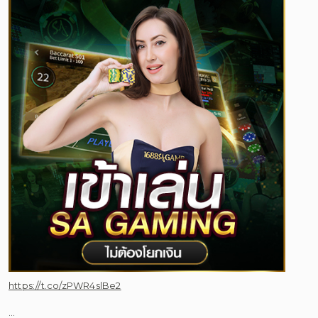
https://t.co/zPWR4slBe2
…