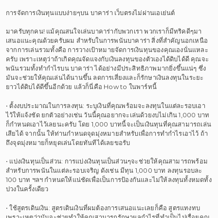
การจัดการเงินทุนแบบง่ายๆบน บาคาร่า เว็บตรงไม่ผ่านเอเย่นต์
มาครับทุกคน! แม้คุณสนใจเล่นบาคาร่ากับพวกเรา พวกเราก็มีทริคดีๆมา
เสนอแนะคุณด้วยครับผม สำหรับในการพนันบาคาร่า สิ่งที่สำคัญนอกเหนือ
จากการเล่นรวมทั้งคือ การวางเป้าหมายจัดการเงินทุนของคุณเองนั่นแหละ
ครับ เพราะเหตุว่าถ้าเกิดคุณจัดแจงกับเงินลงทุนของตัวเองได้ดิบได้ดี คุณจะ
พนันรวมทั้งทำกำไรบน บาคาร่า ได้อย่างมีประสิทธิภาพมากยิ่งขึ้นแน่ๆ ซึ่ง
มันจะช่วยให้คุณเล่นได้นานขึ้น ลดการเสี่ยงและก็รักษาเงินลงทุนในระยะ
ยาวได้ดิบได้ดีขึ้นอีกด้วย แล้วก็นี่คือ How to ในพาร์ทนี้
• ตั้งงบประมาณในการลงทุน: ระบุเงินที่คุณพร้อมจะลงทุนในแต่ละรอบเอา
ไว้ให้แจ้งชัด ยกตัวอย่างเช่น วันนี้คุณอยากจะเล่นด้วยงบไม่เกิน 1,000 บาท
ก็กำหนดเอาไว้เลยนะครับ โดย 1,000 บาทนี้จะเป็นเงินทุนที่คุณสามารถเล่น
เสียได้ จากนั้น ให้ท่านกำหนดจุดมุ่งหมายสำหรับเพื่อการทำกำไรเอาไว้ ถ้า
ถึงจุดมุ่งหมายก็หยุดเล่นโดยทันทีได้เลยขอรับ
• แบ่งเงินทุนเป็นส่วน: การแบ่งเงินทุนเป็นส่วนๆจะช่วยให้คุณสามารถพร้อม
สำหรับการพนันในแต่ละรอบเจริญ ดังเช่น มีทุน 1,000 บาท ลงทุนรอบละ
100 บาท ฯลฯ กำหนดให้แน่ชัดเพื่อเป็นการป้องกันและไม่ให้ลงทุนทั้งหมดทั้ง
ปวงในครั้งเดียว
• ใช้สูตรเดินเงิน: สูตรเดินเงินที่ผมต้องการเสนอแนะเลยก็คือ สูตรแทงทบ
เพราะเหตุว่ามันจะช่วยทำให้คุณสามารถรักษาผลกำไรที่ทำเป็นไปเรื่อยคุณ