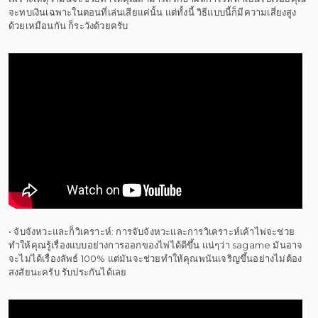
จะทบเงินเฉพาะในตอนที่เล่นเสียแค่นั้น แต่ทั้งนี้ วิธีแบบนี้ก็มีความเสี่ยงสูง
ด้วยเหมือนกัน ก็ระวังด้วยครับ
• จับจังหวะและก็วิเคราะห์: การจับจังหวะและการวิเคราะห์เค้าไพ่จะช่วย
ทำให้คุณรู้เรื่องแบบอย่างการออกของไพ่ได้ดีขึ้น แน่ๆว่า sagame มันอาจ
จะไม่ได้เรื่องลัพธ์ 100% แต่มันจะช่วยทำให้คุณพนันเจริญขึ้นอย่างไม่ต้อง
สงสัยนะครับ รับประกันได้เลย