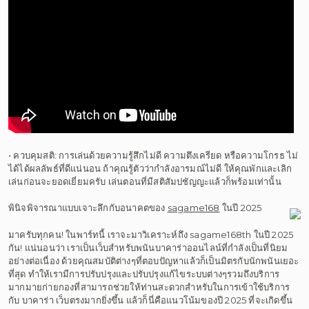
• ควบคุมสติ: การเล่นด้วยความรู้สึกไม่ดี ความตึงเครียด หรือความโกรธ ไม่
ได้ได้ผลลัพธ์ที่ดีแน่นอน ถ้าคุณรู้ตัวว่ากำลังอารมณ์ไม่ดี ให้คุณพักและเลิก
เล่นก่อนจะยอดเยี่ยมครับ เล่นตอนที่มีสติสัมปชัญญะแล้วก็พร้อมเท่านั้น
พินิจพิจารณาแบบเจาะลึกกับอนาคตของ
sagame168
ในปี 2025
มาครับทุกคน! ในพาร์ทนี้ เราจะมาวิเคราะห์ถึง sagame168th ในปี 2025
กัน! แน่นอนว่า เราเป็นเว็บสำหรับพนันบาคาร่าออนไลน์ที่กำลังเป็นที่นิยม
อย่างต่อเนื่อง ด้วยคุณสมบัติต่างๆที่ตอบปัญหาแล้วก็เป็นมิตรกับนักพนันเยอะ
ที่สุด ทำให้เรามีการปรับปรุงและปรับปรุงแก้ไขระบบต่างๆรวมถึงบริการ
มากมายก่ายกองที่สามารถช่วยให้ท่านสะดวกสำหรับในการเข้าใช้บริการ
กับ บาคาร่า เว็บตรงมากยิ่งขึ้น แล้วก็นี่คือแนวโน้มของปี 2025 ที่จะเกิดขึ้น