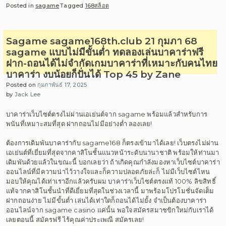
Posted in
sagame
Tagged
168สล็อต
Sagame sagame168th.club 21 กุมภา 68
sagame แบบไม่มีขั้นต่ำ ทดลองเล่นบาคาร่าฟรี
ฝาก-ถอนได้ไม่จำกัดเกมบาคาร่าที่เหมาะกับคนไทย
บาคาร่า งบน้อยก็ปั่นได้ Top 45 by Zane
Posted on
กุมภาพันธ์ 17, 2025
by
Jack Lee
บาคาร่าเว็บไซต์ตรงไม่ผ่านเอเย่นต์จาก sagame พร้อมแล้วสำหรับการ
พนันที่เหมาะสมที่สุด ฝากถอนไม่มีอย่างต่ำ ลองเลย!
ต้องการเดิมพันบาคาร่ากับ sagame168 ก็ตรงเข้ามาได้เลย! เว็บตรงไม่ผ่าน
เอเย่นต์ที่เยี่ยมที่สุดจากคาสิโนชั้นแนวหน้าระดับนานาชาติ พร้อมให้ท่านมา
เดิมพันด้วยแล้วในขณะนี้ บอกเลยว่า ถ้าเกิดคุณกำลังมองหาเว็บไซต์บาคาร่า
ออนไลน์ที่มีความน่าไว้วางใจและก็ความปลอดภัยล่ะก็ ไม่มีเว็บไซต์ไหน
มอบให้คุณได้เท่าเราอีกแล้วครับผม บาคาร่าเว็บไซต์ตรงแท้ 100% ลิขสิทธิ์
แท้จากคาสิโนชั้นนำที่ดีเยี่ยมที่สุดในช่วงเวลานี้ มาพร้อมโปรโมชั่นจัดเต็ม
ฝากถอนง่าย ไม่มีขั้นต่ำ เล่นได้เท่าใดก็ถอนได้ไม่ยั้ง จำเป็นต้องบาคาร่า
ออนไลน์จาก sagame casino แค่นั้น พอใจสมัครสมาชขิกใหม่กับเราได้
เลยตอนนี้ สมัครฟรี ไร้คุณค่าประเพณี สมัครเลย!