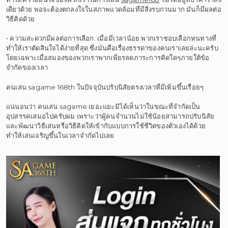
เดียวด้วย พอจะต้องตกลงใจในสภาพแวดล้อมที่มีสิ่งรบกวนมาก มันก็มีผลต่อ
วิธีคิดด้วย
• ความสะดวกมีผลต่อการเลือก: เมื่อมีเวลาน้อย พวกเราชอบเลือกหนทางที่
ทำให้เราตัดสินใจได้ง่ายที่สุด ซึ่งมันคือเรื่องธรรดาของคนเราเลยล่ะนะครับ
โดยเฉพาะเมื่อสมองของพวกเราพากเพียรลดภาระการคิดใดๆภายใต้ข้อ
จำกัดของเวลา
คนเล่น sagame 168th ในปัจจุบันปรับนิสัยตรงเวลาที่มีเพิ่มขึ้นเรื่อยๆ
แน่นอนว่า คนเล่น sagame เยอะแยะมิได้เห็นว่าในขณะที่จำกัดเป็น
อุปสรรคเสมอไปครับผม เพราะว่าผู้คนจำนวนไม่ใช้น้อยสามารถปรับนิสัย
และพัฒนาวิธีเล่นหรือวิธีคิดให้เข้ากับแบบการใช้ชีวิตของตัวเองได้ด้วย
ทำให้เล่นเจริญขึ้นในเวลาจำกัดไปเลย