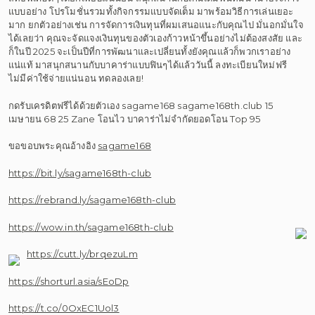
แบบอย่าง โปรโมชั่นรวมทั้งกิจกรรมแบบจัดเต็ม มาพร้อมวิธีการเล่นเยอะ
มาก ยกตัวอย่างเช่น การจัดการเงินทุนที่ผมเสนอแนะกับคุณไป มั่นอกมั่นใจ
ได้เลยว่า คุณจะจัดแจงเงินทุนของตัวเองก้าวหน้าขึ้นอย่างไม่ต้องสงสัย และ
ก็ในปี 2025 จะเป็นปีที่การพัฒนาและเปลี่ยนทั้งยังคุณแล้วก็พวกเราอย่าง
แน่แท้ มาสนุกสนานกับบาคาร่าแบบฟินๆได้แล้ววันนี้ ลงทะเบียนใหม่ฟรี
ไม่มีค่าใช้จ่ายแน่นอน ทดลองเลย!
กดรับเครดิตฟรีได้ด้วยตัวเอง sagame168 sagame168th.club 15
เมษายน 68 25 Zane โอนไว บาคาร่าไม่จำกัดยอดโอน Top 95
ขอขอบพระคุณอ้างอิง
sagame168
https://bit.ly/sagame168th-club
https://rebrand.ly/sagame168th-club
https://wow.in.th/sagame168th-club
https://cutt.ly/brqezuLm
https://shorturl.asia/sEoDp
https://t.co/0OxEC1Uol3