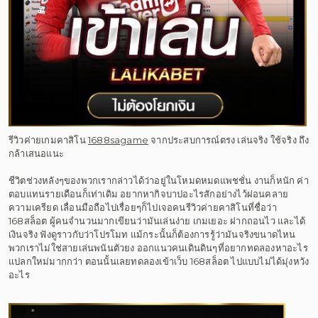
รีวิวค่ายเกมคาสิโน
1688sagame
จากประสบการณ์ตรง เล่นจริง ใช้จริง ถึง
กล้าเสนอแนะ
ชีวิตช่วงหลังๆของพวกเรากล่าวได้ว่าอยู่ในโหมดหมดแพชชั่น งานก็หนัก ค่า
ตอบแทนรายเดือนก็เท่าเดิม อยากหากิจบาปอะไรสักอย่างไว้ผ่อนคลาย
ความเครียด เลื่อนมือถือไปเรื่อยๆก็ไปเจอคนรีวิวค่ายคาสิโนที่ชื่อว่า
168สล็อต ผู้คนจำนวนมากเขียนว่ามันเล่นง่าย เกมเยอะ ฝากถอนไว และได้
เงินจริง ฟังดูราวกับว่าโปรโมท แม้กระนั้นก็ต้องการรู้ว่ามันจริงขนาดไหน
พวกเราไม่ใช่สายเล่นพนันตัวยง ออกแนวคนเดินดินๆที่อยากทดลองหาอะไร
แปลกใหม่มากกว่า ตอนนั้นเลยทดลองเข้าเว็บ 168สล็อต ไปแบบไม่ได้มุ่งหวัง
อะไร