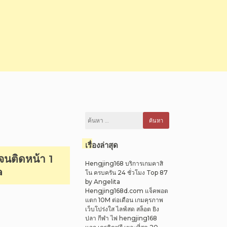
ค้นหา
สำหรับ:
เรื่องล่าสุด
ีจนติดหน้า 1
Hengjing168 บริการเกมคาสิ
a
โน ครบครัน 24 ชั่วโมง Top 87
by Angelita
Hengjing168d.com แจ็คพอต
แตก 10M ต่อเดือน เกมคุรภาพ
เว็บโปร่งใส ไลฟ์สด สล็อต ยิง
ปลา กีฬา ไพ่ hengjing168