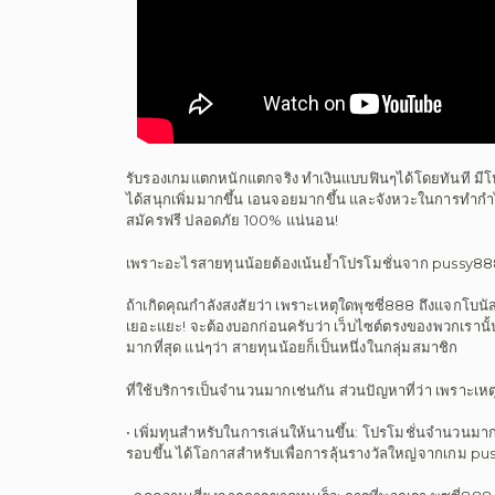
รับรองเกมแตกหนักแตกจริง ทำเงินแบบฟินๆได้โดยทันที มี
ได้สนุกเพิ่มมากขึ้น เอนจอยมากขึ้น และจังหวะในการทำกำไร
สมัครฟรี ปลอดภัย 100% แน่นอน!
เพราะอะไรสายทุนน้อยต้องเน้นย้ำโปรโมชั่นจาก pussy8
ถ้าเกิดคุณกำลังสงสัยว่า เพราะเหตุใดพุซซี่888 ถึงแจกโ
เยอะแยะ! จะต้องบอกก่อนครับว่า เว็บไซต์ตรงของพวกเราน
มากที่สุด แน่ๆว่า สายทุนน้อยก็เป็นหนึ่งในกลุ่มสมาชิก
ที่ใช้บริการเป็นจำนวนมากเช่นกัน ส่วนปัญหาที่ว่า เพราะ
• เพิ่มทุนสำหรับในการเล่นให้นานขึ้น: โปรโมชั่นจำนวน
รอบขึ้น ได้โอกาสสำหรับเพื่อการลุ้นรางวัลใหญ่จากเกม pu