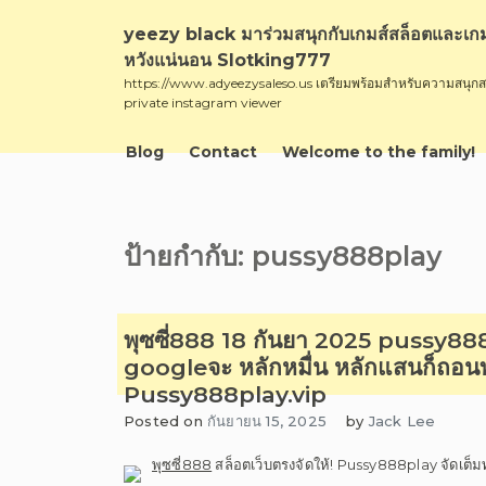
Skip
to
yeezy black มาร่วมสนุกกับเกมส์สล็อตและเกมส์คา
content
หวังแน่นอน Slotking777
https://www.adyeezysaleso.us เตรียมพร้อมสำหรับความสนุกส
private instagram viewer
Blog
Contact
Welcome to the family!
ป้ายกำกับ:
pussy888play
พุซซี่888 18 กันยา 2025 pussy888 เว
googleจะ หลักหมื่น หลักแสนก็ถอนทั
Pussy888play.vip
Posted on
กันยายน 15, 2025
by
Jack Lee
พุซซี่888
สล็อตเว็บตรงจัดให้! Pussy888play จัดเต็ม