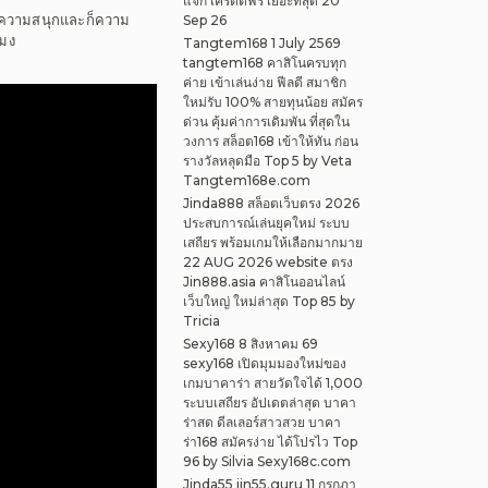
แจก เครดิตฟรี เยอะที่สุด 20
รับความสนุกและก็ความ
Sep 26
โมง
Tangtem168 1 July 2569
tangtem168 คาสิโนครบทุก
ค่าย เข้าเล่นง่าย ฟีลดี สมาชิก
ใหม่รับ 100% สายทุนน้อย สมัคร
ด่วน คุ้มค่าการเดิมพัน ที่สุดใน
วงการ สล็อต168 เข้าให้ทัน ก่อน
รางวัลหลุดมือ Top 5 by Veta
Tangtem168e.com
Jinda888 สล็อตเว็บตรง 2026
ประสบการณ์เล่นยุคใหม่ ระบบ
เสถียร พร้อมเกมให้เลือกมากมาย
22 AUG 2026 website ตรง
Jin888.asia คาสิโนออนไลน์
เว็บใหญ่ ใหม่ล่าสุด Top 85 by
Tricia
Sexy168 8 สิงหาคม 69
sexy168 เปิดมุมมองใหม่ของ
เกมบาคาร่า สายวัดใจได้ 1,000
ระบบเสถียร อัปเดตล่าสุด บาคา
ร่าสด ดีลเลอร์สาวสวย บาคา
ร่า168 สมัครง่าย ได้โปรไว Top
96 by Silvia Sexy168c.com
Jinda55 jin55.guru 11 กรกฎา