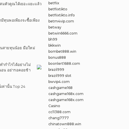
betflix
ะสมตัวคูณได้เยอะแยะแล้ว
betflixtikto
betflixtikto.info
ากมีทุนพอเพียงจะซื้อเพียง
betm4vip.com
betway
betwin6666.com
bh99
bkkwin
็นสายทุนน้อย มือใหม่
bombet888.win
bonus888
boonlert1688.com
มาทำกำไรได้อย่างไม่
brazil999
น่นอน อย่ารอคอยช้า
brazil999 slot
bwvip4.com
ท่านั้น Top 24
cashgame168
cashgame168x.com
cashgame168x.com
Casino
cc11388.com
chang7777
chinatown888.win