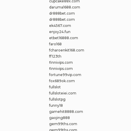
cupcake88x.com
daruma1688.com
dr888bet.com
dr888bet.com
ek4567.com
enjoy24.fun
etbet16888.com
faro168
fcharoenkit168.com
ff123th
finnivips.com
finnivips.com
fortune99vip.com
fox689ok.com
fullslot
fullsloteiei.com
fullslotpg
funny18
gamehit8888.com
gaojing888
gem99ths.com
gem99ths.com