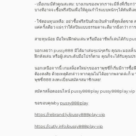
• เมื่อเกมมีตัวคูณสะสม: บางเกมของพวกเราจะมีสิ่งที่เร
บางทีอาจจะซื้อฟรีสปินเพื่อให้คูณกำไรแบบหนักๆได้ทันทีเ
• ใช้ตอนทุนเหลือ: อย่าซื้อฟรีสปินด้วยเงินท้ายที่สุดเด็ดขาด 
แค่ครั้งเดียว แน่ๆว่าให้สปินแบบธรรมดาจะดีมากยิ่งกว่า กา
สายทุนน้อย มือใหม่ฝึกฝนเล่น หรือมืออาชีพก็เล่นได้กับ p
บอกเลยว่า pussy888 มิได้มาเล่นๆแน่ๆครับ คุณจะมองเห็นไ
ฝึกหัดเล่น หรือผู้เล่นระดับมือโปรก็ตาม คุณก็จะได้รับคุ
นอกเหนือจากนี้ เกมสล็อตใหม่ๆของเราพุซซี่ก็เริ่มมีการซื้อ
ต้องสงสัย ด้วยเหตุดังกล่าว หากคุณไม่ได้อยากพลาดล่ะก็ 
พุซซี่888 ลงทะเบียนสมัครสมาชิกเลย!
สมัครสล็อตออนไลน์ pussy888play pussy888play.vip 10 ก
ขอขอบคุณby
pussy888play
https://rebrand.ly/pussy888play-vip
https://cutly.info/pussy888play-vip