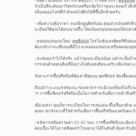
• ลดความเสี่ยงจากการขาดทุนเร็ว: การที่พวกเรา
พุซซี่888
จำเป็นที่จะต้องมาวิตกกังวลหรือกลุ้มใจว่าทุนจะหมดเร็ว
สล็อตออนไลน์ที่กำลังเล่นได้ดิบได้ดีขึ้นอีกด้วยครับ
• เพิ่มความคุ้มราคา: ลองนึกดูดูสิครับผม คุณฝากเงินหลักสิบ
จะมีผลให้คุณได้เล่นนานขึ้น โดยเงินลงทุนของคุณก็ยังเท่าเ
• ทดสอบเล่นเกมใหม่:
พุซซี่888
โปรโมชั่นเครดิตฟรีที่ปล
ต้องกลัวว่าจะเสียทุนที่มีไป จะทดลองเล่นเกมหรือทดสอบยุทธว
• สะสมผลกำไรได้จริง: แม้ว่าคุณจะมีทุนน้อย แม้กระนั้นถ
การเล่นด้วยทุนเดิมที่มีอย่างไม่ต้องสงสัยนะครับ เพิ่มจังหวะ
จังหวะการซื้อฟรีสปินที่คุ้มค่าที่สุดบน พุซซี่888 ต้องซื้อต
ถึงแม้ว่า pussy888play ของพวกเราจะมีเกมสล็อตไม่กี่เกม
ว่า การซื้อฟีเจอร์ฟรีสปินเป็นโอกาสสำหรับเพื่อการเข้าถึงฟ
เพียงแต่ว่า คุณก็ควรจะมีทุนในการเล่นเยอะขึ้นเรื่อยๆด้ว
คุณมาหาจังหวะที่ใช่สำหรับเพื่อการซื้อฟรีสปินเองครับผม ถ้
• หลังการสปินธรรมดา 20-30 รอบ: การซื้อฟรีสปินจะคุ้ม
ตอนนี้จะได้โอกาสดึงผลกำไรออกมาได้ในทันที คุ้มค่ากับเงิน