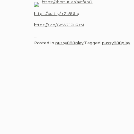
https://shorturl.asia/cfXnO
https://cutt.ly/rrZc9ULq
https://t.co/GcW2JPuRzM
…
Posted in
pussy888play
Tagged
pussy888play