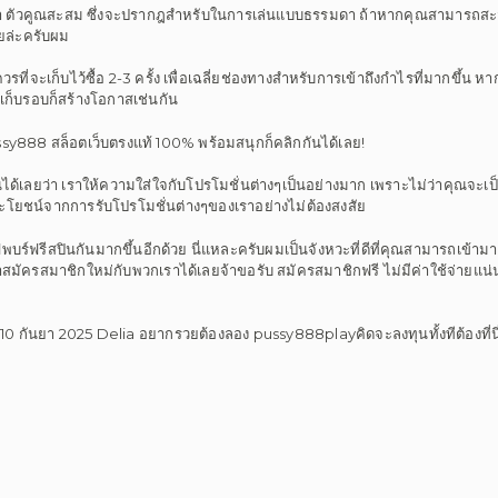
ียกว่า ตัวคูณสะสม ซึ่งจะปรากฎสำหรับในการเล่นแบบธรรมดา ถ้าหากคุณสามารถส
ลยล่ะครับผม
ควรที่จะเก็บไว้ซื้อ 2-3 ครั้ง เพื่อเฉลี่ยช่องทางสำหรับการเข้าถึงกำไรที่มากขึ้น ห
รเก็บรอบก็สร้างโอกาสเช่นกัน
ussy888 สล็อตเว็บตรงแท้ 100% พร้อมสนุกก็คลิกกันได้เลย!
ด้เลยว่า เราให้ความใส่ใจกับโปรโมชั่นต่างๆเป็นอย่างมาก เพราะไม่ว่าคุณจะเป
ณประโยชน์จากการรับโปรโมชั่นต่างๆของเราอย่างไม่ต้องสงสัย
ฟีพบร์ฟรีสปินกันมากขึ้นอีกด้วย นี่แหละครับผมเป็นจังหวะที่ดีที่คุณสามารถเข้า
มาสมัครสมาชิกใหม่กับพวกเราได้เลยจ้าขอรับ สมัครสมาชิกฟรี ไม่มีค่าใช้จ่ายแ
ันยา 2025 Delia อยากรวยต้องลอง pussy888playคิดจะลงทุนทั้งทีต้องที่นี่เ