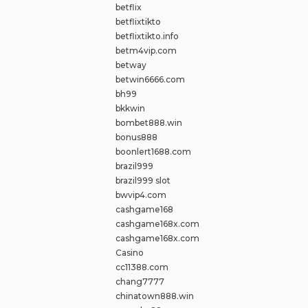
betflix
betflixtikto
betflixtikto.info
betm4vip.com
betway
betwin6666.com
bh99
bkkwin
bombet888.win
bonus888
boonlert1688.com
brazil999
brazil999 slot
bwvip4.com
cashgame168
cashgame168x.com
cashgame168x.com
Casino
cc11388.com
chang7777
chinatown888.win