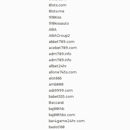
8lots.com
8lots.me
918Kiss
918kissauto
ABA
ABAGroup2
abbet789.com
acebet789.com
adm789.info
adm789.info
allbet24hr
allone745s.com
alot666
amb888
asb9999.com
babet555.com
Baccarat
baj88thb
baj88thbz.com
bar4game24hr.com
baslot168