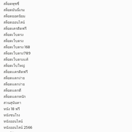
สล็อตพุซซี่
สล็อตมันนี่เกม
สล็อตยอดนิยม
สล็อตออนไลน์
สล็อตเครดิตฟรี
สล็อตเว็บตรง
สล็อตเว็บตรง
สล็อตเว็บตรง 168
สล็อตเว็บตรง789
สล็อตเว็บตรงแท้
สล็อตเว็บใหญ่
สล็อตเเครดิตฟรี
สล็อตแตกง่าย
สล็อตแตกง่าย
สล็อตแตกดี
สล็อตแตกหนัก
สวนสุนันทา
หนัง 18 ฟรี
หนังชนโรง
หนังออนไลน์
หนังออนไลน์ 2566