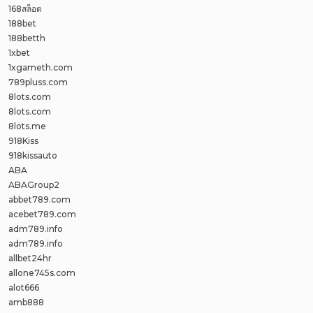
168สล็อต
188bet
188betth
1xbet
1xgameth.com
789pluss.com
8lots.com
8lots.com
8lots.me
918Kiss
918kissauto
ABA
ABAGroup2
abbet789.com
acebet789.com
adm789.info
adm789.info
allbet24hr
allone745s.com
alot666
amb888