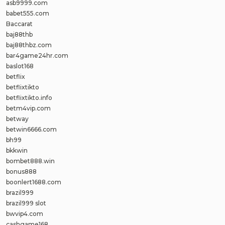
asb9999.com
babet555.com
Baccarat
baj88thb
baj88thbz.com
bar4game24hr.com
baslot168
betflix
betflixtikto
betflixtikto.info
betm4vip.com
betway
betwin6666.com
bh99
bkkwin
bombet888.win
bonus888
boonlert1688.com
brazil999
brazil999 slot
bwvip4.com
cashgame168