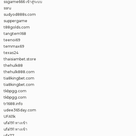
ssgame666 เข้าสู่ระบบ
ssru
sudyod888s.com
suppergame
t88golds.com
tangtem168
teenoi69
temmax69
texas24
thaisiambet.store
thehulk88
thehulk888.com
tia8kingbet.com
tia8kingbet.com
tkbpgg.com
tkbpgg.com
tr1688.info
udee365day.com
UFA11k
ufa191 ทางเข้า
ufa191 ทางเข้า
ufa77