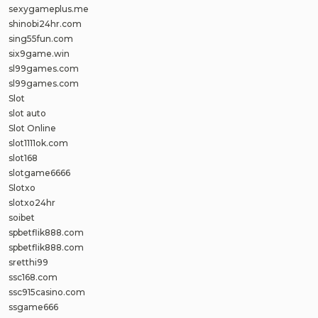
sexygameplus.me
shinobi24hr.com
sing55fun.com
six9game.win
sl99games.com
sl99games.com
Slot
slot auto
Slot Online
slot1111ok.com
slot168
slotgame6666
Slotxo
slotxo24hr
soibet
spbetflik888.com
spbetflik888.com
sretthi99
ssc168.com
ssc915casino.com
ssgame666