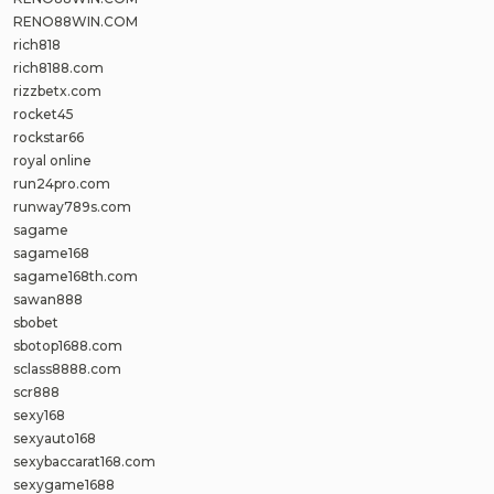
RENO88WIN.COM
rich818
rich8188.com
rizzbetx.com
rocket45
rockstar66
royal online
run24pro.com
runway789s.com
sagame
sagame168
sagame168th.com
sawan888
sbobet
sbotop1688.com
sclass8888.com
scr888
sexy168
sexyauto168
sexybaccarat168.com
sexygame1688