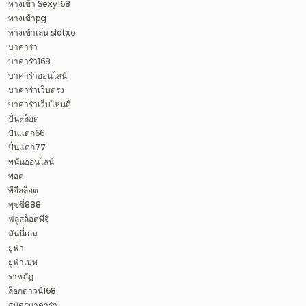
ทางเข้า Sexy168
ทางเข้าpg
ทางเข้าเล่น slotxo
บาคาร่า
บาคาร่า168
บาคาร่าออนไลน์
บาคาร่าเว็บตรง
บาคาร่าเว็บไหนดี
ปั่นสล็อต
ปั่นแตก66
ปั่นแตก77
พนันออนไลน์
พอต
พีจีสล็อต
พุซซี่888
ฟลูสล็อตพีจี
มันนี่เกม
ยูฟ่า
ยูฟ่าเบท
ราชภัฏ
ล็อกดาวน์168
สมัครบาคาร่า