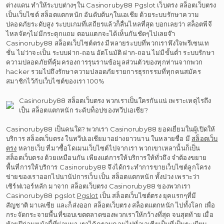
ต่างแดน ทำให้ระบบต่างๆใน Casinoruby88 Pgslot เว็บตรง สล็อตเว็บตรง
เป็นเว็บไซต์ สล็อตแตกหนัก อันดับต้นๆในเอเชีย ด้วยระบบรักษาความ
ปลอดภัยระดับสูง ระบบเกมที่เสถียรแล้วก็ลื่นไหลที่สุด บอกเลยว่า สล็อตพีจี
ไหลจัดๆไม่มีกระตุกแถม ตอนแตกจะได้เห็นกันชัดๆไปเลยจ๊า
Casinoruby88 สล็อตเว็บไซต์ตรง มีหลายระบบที่พวกเราพึงใจพรีเซนเท
ชั่น ไม่ว่าจะเป็น ระบบฝาก-ถอน อัตโนมัติ ฝาก-ถอน ไม่มีขั้นต่ำ ระบบรักษา
ความปลอดภัยที่คุ้มครองการรุนรานข้อมูลส่วนตัวของทุกท่านจากพวก
hacker รวมไปถึงรักษาความปลอดภัยรายการธุรกรรมที่ทุกคนสมัคร
สมาชิกไว้กับเว็บไซต์ของเรา 100%
Casinoruby88 สล็อตเว็บตรง พวกเราเป็นใครกันแน่ เพราะเหตุไรถึง
เป็น สล็อตแตกหนัก ระดับท็อปของทวีปเอเชีย?
Casinoruby88 เป็นคนใด? พวกเรา Casinoruby88 ยอดเยี่ยมในผู้เปิดให้
บริการ สล็อตเว็บตรง ในทวีปเอเชียมาอย่างยาวนาน ในหลายชื่อ มี
สล็อตเว็บ
ตรง
หลายเว็บ ที่มาซื้อโดเมนเว็บไซต์ไปจากเรา พวกเขาเหลานั้นก็เป็น
สล็อตเว็บตรง ด้วยเหมือนกัน เพียงแต่การให้บริการให้ทั่วถึง จำต้องขยาย
พื้นที่การให้บริการ Casinoruby88 จึงได้กระทำการขายเว็บไซต์ลูกโครง
ข่ายของเราออกไปนานัปการเว็บ เป็น สล็อตแตกหนัก ทั้งปวง เพราะว่า
เซิร์ฟเวอร์หลัก มาจาก สล็อตเว็บตรง Casinoruby88 ของพวกเรา
Casinoruby88 pgslot
Pgslot
เป็น สล็อตเว็บไซต์ตรง ยุคแรกๆที่มี
สัญชาติ มาเลเซีย และก็ส่งออก สล็อตเว็บตรง สล็อตแตกหนัก ไปทั้งโลก เพื่อ
กระจัดกระจายพื้นที่ขอบเขตตลาดของพวกเราให้กว้างที่สุด จนสุดท้าย เมื่อ