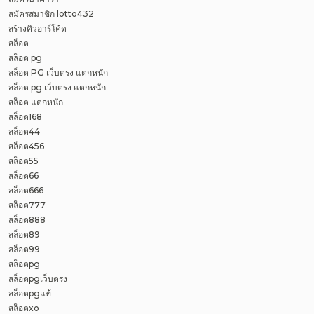
สมัครสมาชิก lotto432
สร้างคิวอาร์โค้ด
สล็อต
สล็อต pg
สล็อต PG เว็บตรง แตกหนัก
สล็อต pg เว็บตรง แตกหนัก
สล็อต แตกหนัก
สล็อต168
สล็อต44
สล็อต456
สล็อต55
สล็อต66
สล็อต666
สล็อต777
สล็อต888
สล็อต89
สล็อต99
สล็อตpg
สล็อตpgเว็บตรง
สล็อตpgแท้
สล็อตxo