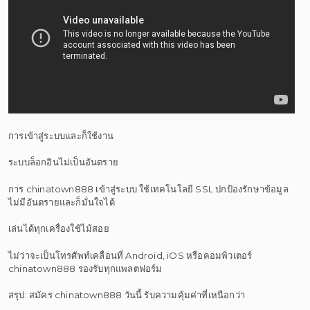
การเข้าสู่ระบบและก็ใช้งาน
ระบบล็อกอินไม่เป็นอันตราย
การ chinatown888 เข้าสู่ระบบ ใช้เทคโนโลยี SSL ปกป้องรักษาข้อมูล
ไม่มีอันตรายและก็มั่นใจได้
เล่นได้ทุกเครื่องใช้ไม้สอย
ไม่ว่าจะเป็นโทรศัพท์เคลื่อนที่ Android, iOS หรือคอมพิวเตอร์
chinatown888 รองรับทุกแพลตฟอร์ม
สรุป: สมัคร chinatown888 วันนี้ รับความคุ้มค่าที่เหนือกว่า