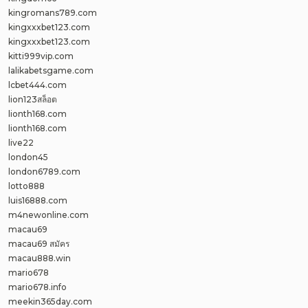
kingromans789.com
kingxxxbet123.com
kingxxxbet123.com
kitti999vip.com
lalikabetsgame.com
lcbet444.com
lion123สล็อต
lionth168.com
lionth168.com
live22
london45
london6789.com
lotto888
luis16888.com
m4newonline.com
macau69
macau69 สมัคร
macau888.win
mario678
mario678.info
meekin365day.com