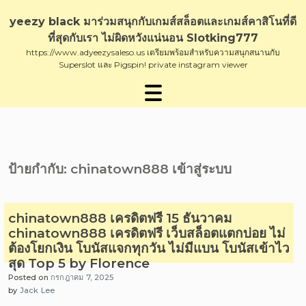
Skip
to
yeezy black มาร่วมสนุกกับเกมส์สล็อตและเกมส์คาสิโนที่ดี
content
ที่สุดกับเรา ไม่ผิดหวังแน่นอน Slotking777
https://www.adyeezysaleso.us เตรียมพร้อมสำหรับความสนุกสนานกับ
Superslot และ Pigspin! private instagram viewer
ป้ายกำกับ:
chinatown888 เข้าสู่ระบบ
chinatown888 เครดิตฟรี 15 ธันวาคม
chinatown888 เครดิตฟรี เว็บสล็อตแตกบ่อย ไม่
ต้องโยกเงิน โบนัสแจกทุกวัน ไม่มีแบน โบนัสเข้าไว
สุด Top 5 by Florence
Posted on
กรกฎาคม 7, 2025
by
Jack Lee