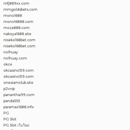
mfj889xx.com
mmgoldsbets.com
mono1688
mono16888.com
moza888.com
nakoya1688.site
niseko168bet.com
niseko168bet.com
no1huay
no1huay.com
okc4
okcasino159.com
okcasino159.com
onesiamclub.site
p2vvip
pananthai99.com
panda555
paramax1688.info
PG
PG Slot
PG Slot เว็บใหม่