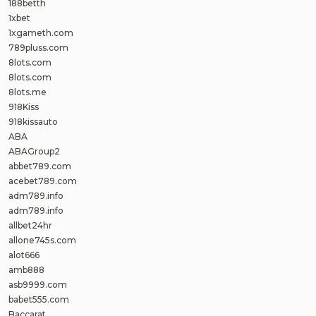
188betth
1xbet
1xgameth.com
789pluss.com
8lots.com
8lots.com
8lots.me
918Kiss
918kissauto
ABA
ABAGroup2
abbet789.com
acebet789.com
adm789.info
adm789.info
allbet24hr
allone745s.com
alot666
amb888
asb9999.com
babet555.com
Baccarat