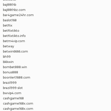
baj88thb
baj88thbz.com
bar4game24hr.com
baslot168
betflix
betflixtikto
betflixtikto.info
betm4vip.com
betway
betwin6666.com
bh99
bkkwin
bombet888.win
bonus888
boonlert1688.com
brazil999
brazil999 slot
bwvip4.com
cashgame168
cashgame168x.com
cashgame168x.com