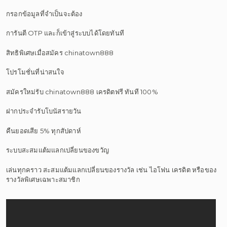
กรอกข้อมูลที่จำเป็นจะต้อง
การันตี OTP และก็เข้าสู่ระบบได้โดยทันที
สิทธิพิเศษเมื่อสมัคร chinatown888
โปรโมชั่นที่น่าสนใจ
สมัครใหม่รับ chinatown888 เครดิตฟรี ทันที 100%
ฝากประจำรับโบนัสรายวัน
คืนยอดเสีย 5% ทุกสัปดาห์
ระบบสะสมแต้มแลกเปลี่ยนของขวัญ
เล่นทุกคราว สะสมแต้มแลกเปลี่ยนของรางวัล เช่น ไอโฟน เครดิต หรือของ
รางวัลพิเศษเฉพาะสมาชิก