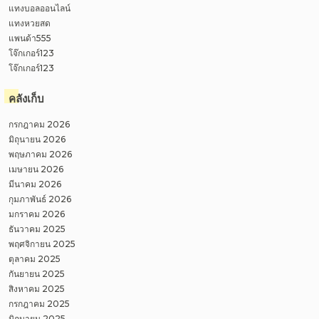
แทงบอลออนไลน์
แทงหวยสด
แพนด้า555
โจ๊กเกอร์123
โจ๊กเกอร์123
คลังเก็บ
กรกฎาคม 2026
มิถุนายน 2026
พฤษภาคม 2026
เมษายน 2026
มีนาคม 2026
กุมภาพันธ์ 2026
มกราคม 2026
ธันวาคม 2025
พฤศจิกายน 2025
ตุลาคม 2025
กันยายน 2025
สิงหาคม 2025
กรกฎาคม 2025
มิถุนายน 2025