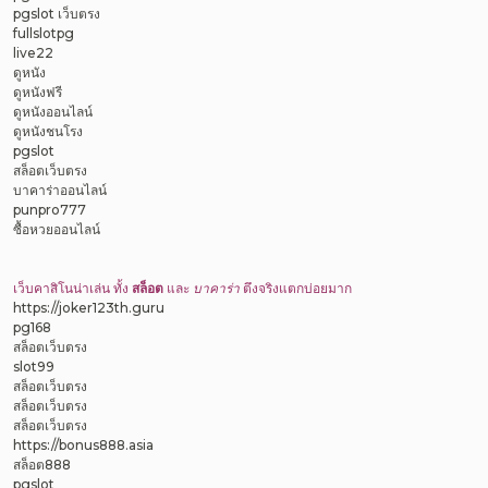
pgslot เว็บตรง
fullslotpg
live22
ดูหนัง
ดูหนังฟรี
ดูหนังออนไลน์
ดูหนังชนโรง
pgslot
สล็อตเว็บตรง
บาคาร่าออนไลน์
punpro777
ซื้อหวยออนไลน์
เว็บคาสิโนน่าเล่น ทั้ง
สล็อต
และ
บาคาร่า
ตึงจริงแตกบ่อยมาก
https://joker123th.guru
pg168
สล็อตเว็บตรง
slot99
สล็อตเว็บตรง
สล็อตเว็บตรง
สล็อตเว็บตรง
https://bonus888.asia
สล็อต888
pgslot