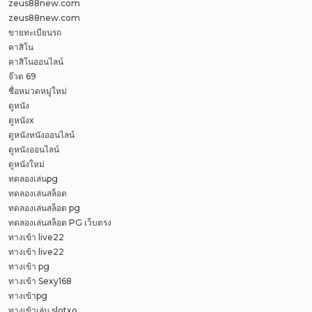
zeus88new.com
zeus88new.com
ขายทะเบียนรถ
คาสิโน
คาสิโนออนไลน์
จ๊วด 69
ชื่อหมวดหมู่ใหม่
ดูหนัง
ดูหนังx
ดูหนังหนังออนไลน์
ดูหนังออนไลน์
ดูหนังใหม่
ทดลองเล่นpg
ทดลองเล่นสล็อต
ทดลองเล่นสล็อต pg
ทดลองเล่นสล็อต PG เว็บตรง
ทางเข้า live22
ทางเข้า live22
ทางเข้า pg
ทางเข้า Sexy168
ทางเข้าpg
ทางเข้าเล่น slotxo