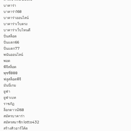
บาคาร่า
บาคาร่า168
บาคาร่าออนไลน์
บาคาร่าเว็บตรง
บาคาร่าเว็บไหนดี
ปั่นสล็อต
ปั่นแตก66
ปั่นแตก77
พนันออนไลน์
พอต
พีจีสล็อต
พุซซี่888
ฟลูสล็อตพีจี
มันนี่เกม
ยูฟ่า
ยูฟ่าเบท
ราชภัฏ
ล็อกดาวน์168
สมัครบาคาร่า
สมัครสมาชิก lotto432
สร้างคิวอาร์โค้ด