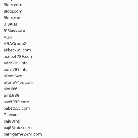
8lots.com
8lots.com
8lots.me
918Kiss
918kissauto
ABA
ABAGroup2
abbet789.com
acebet789.com
adm789.info
adm789.info
allbet24hr
allone745s.com
alot666
amb888
asb9999.com
babet555.com
Baccarat
baj88thb
baj88thbz.com
bar4game24hr.com