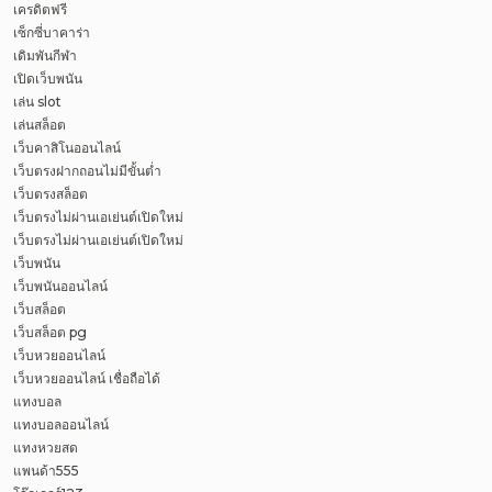
เครดิตฟรี
เซ็กซี่บาคาร่า
เดิมพันกีฬา
เปิดเว็บพนัน
เล่น slot
เล่นสล็อต
เว็บคาสิโนออนไลน์
เว็บตรงฝากถอนไม่มีขั้นต่ำ
เว็บตรงสล็อต
เว็บตรงไม่ผ่านเอเย่นต์เปิดใหม่
เว็บตรงไม่ผ่านเอเย่นต์เปิดใหม่
เว็บพนัน
เว็บพนันออนไลน์
เว็บสล็อต
เว็บสล็อต pg
เว็บหวยออนไลน์
เว็บหวยออนไลน์ เชื่อถือได้
แทงบอล
แทงบอลออนไลน์
แทงหวยสด
แพนด้า555