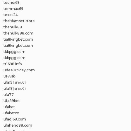
teenoi69
temmax69
texas24
thaisiambet.store
thehulk88
thehulk888.com
tia8kingbet.com
tia8kingbet.com
tkbpgg.com
tkbpgg.com
tr1688.info
udee365day.com
UFA11k
ufa191 ทางเข้า
ufa191 ทางเข้า
ufa77
Ufa89bet
ufabet
ufabetxx
ufad168.com
ufaheno88.com