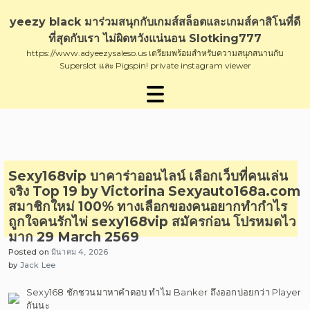
Skip
to
yeezy black มาร่วมสนุกกับเกมส์สล็อตและเกมส์คาสิโนที่ดี
content
ที่สุดกับเรา ไม่ผิดหวังแน่นอน Slotking777
https://www.adyeezysaleso.us เตรียมพร้อมสำหรับความสนุกสนานกับ
Superslot และ Pigspin! private instagram viewer
Sexy168vip บาคาร่าออนไลน์ เลือกเว็บที่คนเล่น
จริง Top 19 by Victorina Sexyauto168a.com
สมาชิกใหม่ 100% ทางเลือกของคนอยากทำกำไร
ถูกใจคนรักไพ่ sexy168vip สมัครก่อน โปรหมดไว
มาก 29 March 2569
Posted on
มีนาคม 4, 2026
by
Jack Lee
Sexy168 ชักชวนมาหาคำตอบ ทำไม Banker ถึงออกบ่อยกว่า Player
กันนะ