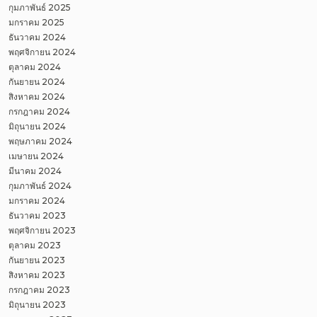
กุมภาพันธ์ 2025
มกราคม 2025
ธันวาคม 2024
พฤศจิกายน 2024
ตุลาคม 2024
กันยายน 2024
สิงหาคม 2024
กรกฎาคม 2024
มิถุนายน 2024
พฤษภาคม 2024
เมษายน 2024
มีนาคม 2024
กุมภาพันธ์ 2024
มกราคม 2024
ธันวาคม 2023
พฤศจิกายน 2023
ตุลาคม 2023
กันยายน 2023
สิงหาคม 2023
กรกฎาคม 2023
มิถุนายน 2023