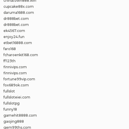
chinatown888.win
cupcake88x.com
daruma1688.com
dr888bet.com
dr888bet.com
ek4567.com
enjoy24.fun
etbet16888.com
faro168
fcharoenkit168.com
ff123th
finnivips.com
finnivips.com
fortune99vip.com
fox689ok.com
fullslot
fullsloteiei.com
fullslotpg
funny18
gamehit8888.com
gaojing888
gem99ths.com