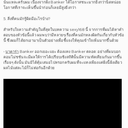
นั่นแหละครับผม เนื่องจากฝั่ง Banker ได้โอกาสชนะมากยิ่งกว่านิดหน่อย
โอกาสที่เราจะเห็นขึ้นนำก่อนก็เลยมีสูงยิ่งกว่า
5. สิ่งที่คนมักรู้ผิดมีอะไรบ้าง?
สำหรับใจความสำคัญในที่สุดในบทความ sexy168 นี้ จากการที่ผมได้หาคำ
ตอบของหัวข้อนี้แล้ว ผมพบว่ามีหลายๆเรื่องที่คนมักหลงผิดกันเกี่ยวกับหัวข้อ
นี้ ซึ่งผมก็ได้ยกเอามาเป็นตัวอย่างเพื่อชี้แจงให้คุณเข้าใจเพิ่มมากขึ้นด้วย
•
บาคาร่า
Banker ออกเยอะแยะ ต้องแทง Banker ตลอด: อย่างที่ผมบอก
คอมไม่ชชันจะมีผลให้การได้เปรียบเชิงสถิตินั้นมีความทัดเทียมกันมากขึ้น
เรื่อยๆ ดังนั้น มันมิได้คุ้มเสมอไปหรอกครับผมที่จะแทงเพียงแค่ฝั่งนี้ฝั่งเดียว
ผลไม้แต่ละไม้ก็ไม่ต่อกันอีกด้วย