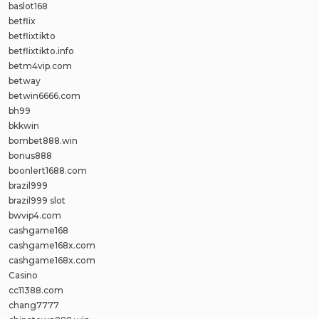
baslot168
betflix
betflixtikto
betflixtikto.info
betm4vip.com
betway
betwin6666.com
bh99
bkkwin
bombet888.win
bonus888
boonlert1688.com
brazil999
brazil999 slot
bwvip4.com
cashgame168
cashgame168x.com
cashgame168x.com
Casino
cc11388.com
chang7777