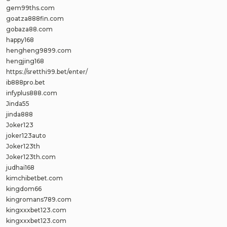
gem99ths.com
goatza888fin.com
gobaza88.com
happy168
hengheng9899.com
hengjing168
https://sretthi99.bet/enter/
ib888pro.bet
infyplus888.com
Jinda55
jinda888
Joker123
joker123auto
Joker123th
Joker123th.com
judhai168
kimchibetbet.com
kingdom66
kingromans789.com
kingxxxbet123.com
kingxxxbet123.com