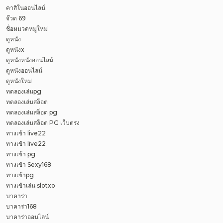
คาสิโนออนไลน์
จ๊วด 69
ชื่อหมวดหมู่ใหม่
ดูหนัง
ดูหนังx
ดูหนังหนังออนไลน์
ดูหนังออนไลน์
ดูหนังใหม่
ทดลองเล่นpg
ทดลองเล่นสล็อต
ทดลองเล่นสล็อต pg
ทดลองเล่นสล็อต PG เว็บตรง
ทางเข้า live22
ทางเข้า live22
ทางเข้า pg
ทางเข้า Sexy168
ทางเข้าpg
ทางเข้าเล่น slotxo
บาคาร่า
บาคาร่า168
บาคาร่าออนไลน์