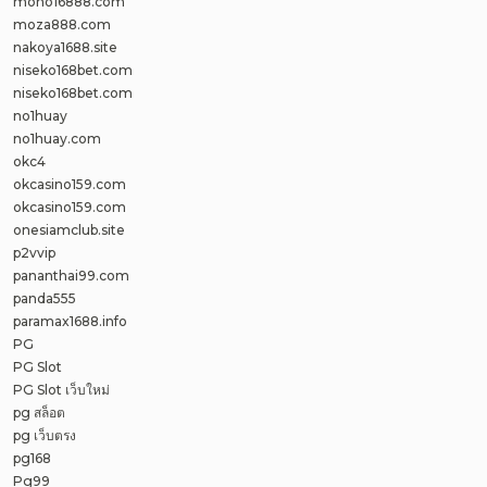
mono16888.com
moza888.com
nakoya1688.site
niseko168bet.com
niseko168bet.com
no1huay
no1huay.com
okc4
okcasino159.com
okcasino159.com
onesiamclub.site
p2vvip
pananthai99.com
panda555
paramax1688.info
PG
PG Slot
PG Slot เว็บใหม่
pg สล็อต
pg เว็บตรง
pg168
Pg99