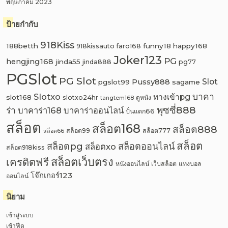
พฤษภาคม 2023
ป้ายกำกับ
918Kiss
188betth
funny18
happy168
918kissauto
faro168
Joker123
PG
hengjing168
jinda55
jinda888
pg77
PGSlot
PG Slot
Slot
Pussy888
pgslot99
sagame
บาคา
Slotxo
ทางเข้าpg
slot168
slotxo24hr
ดูหนัง
tangtem168
พุซซี่888
ร่า
บาคาร่า168
บาคาร่าออนไลน์
ปั่นแตก66
สล็อต
สล็อต168
สล็อต888
สล็อต99
สล็อต777
สล็อต66
สล็อต
สล็อตpg
สล็อตออนไลน์
สล็อตxo
สล็อต918kiss
สล็อตเว็บตรง
เครดิตฟรี
หนังออนไลน์
เว็บสล็อต
แทงบอล
โจ๊กเกอร์123
ออนไลน์
นิยาม
เข้าสู่ระบบ
เข้าฟีด