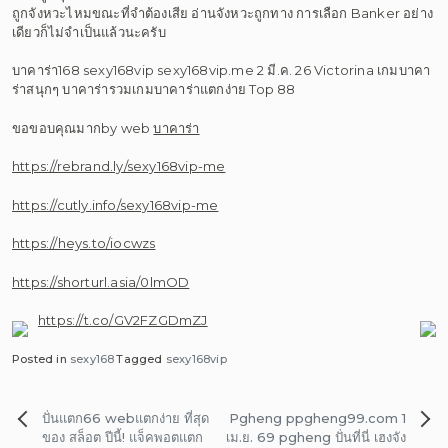
ถูกจังหวะไหมขณะที่จำต้องเสีย อ่านจังหวะถูกทาง การเลือก Banker อย่าง
เดียวก็ไม่จำเป็นแล้วนะครับ
บาคาร่า168 sexy168vip sexy168vip.me 2 มี.ค. 26 Victorina เกมบาคา
ร่าสนุกๆ บาคาร่ารวมเกมบาคาร่าแตกง่าย Top 88
ขอขอบคุณมากby web
บาคาร่า
https://rebrand.ly/sexy168vip-me
https://cutly.info/sexy168vip-me
https://heys.to/iocwzs
https://shorturl.asia/0lmOD
https://t.co/GV2FZGDmZJ
Posted in
sexy168
Tagged
sexy168vip
แนะแนว
ปั่นแตก66 webแตกง่าย ที่สุด
Pgheng ppgheng99.com 1
เรื่อง
ของ สล็อต ปีนี้! แจ็คพอตแตก
เม.ย. 69 pgheng ปั่นที่นี่ เฮงจัง