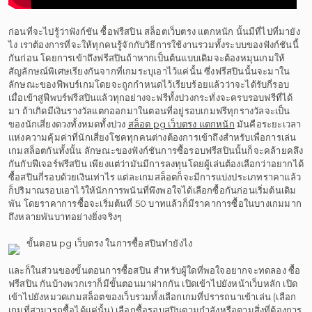
ก่อนที่จะไปรู้ว่าฟังก์ชัน ซื้อฟรีสปิน สล็อตเว็บตรง แตกหนัก นั้นมีที่ไปที่มายัง
ไง เราต้องการที่จะให้ทุกคนรู้จักกับวิธีการใช้งานรวมทั้งระบบของฟังก์ชันนี้
กันก่อน โดยการเข้าถึงฟรีสปินถ้าหากเป็นต้นแบบเดิมจะต้องหมุนเกมให้
สัญลักษณ์พิเศษเรียงกันจากที่เกมระบุเอาไว้แค่นั้น ซึ่งฟรีสปินนั้นจะมาใน
ลักษณะของฟีพบร์เกมโดยจะถูกกำหนดไว้เรียบร้อยแล้วว่าจะได้รับกี่รอบ
เมื่อเข้าสู่ฟีพบร์ฟรีสปินแล้วทุกอย่างจะฟรีทั้งปวงกระทั่งจะครบรอบฟรีที่ได้
มา ถ้าเกิดมีเงินรางวัลแตกออกมาในตอนที่อยู่รอบเกมฟรีทุกรางวัลจะเป็น
ของนักเสี่ยงดวงทั้งหมดทั้งปวง
สล็อต pg เว็บตรง แตกหนัก
มันคือระยะเวลา
แห่งความคุ้มค่าที่นักเสี่ยงโชคทุกคนต่างต้องการเข้าถึงสำหรับเพื่อการเล่น
เกมสล็อตกันทั้งนั้น ลักษณะของฟังก์ชันการซื้อรอบฟรีสปินนั้นก็จะคล้ายคลึง
กันกับฟีเจอร์ฟรีสปิน เพียงแต่ว่ามันมีการลงทุนโดยผู้เล่นต้องเลือกว่าอยากได้
ซื้อสปินกี่รอบด้วยเงินเท่าไร แต่ละเกมสล็อตก็จะมีการแบ่งประเภทราคาแล้ว
ก็ปริมาณรอบเอาไว้ให้นักการพนันที่พึงพอใจได้เลือกซื้อกันก่อนเริ่มต้นเดิม
พัน โดยราคาการซื้อจะเริ่มต้นที่ 50 บาทแล้วก็มีราคาการซื้อในบางเกมมาก
ถึงหลายพันบาทอย่างยิ่งจริงๆ
ขั้นตอน pg เว็บตรง ในการซื้อสปินทำยังไง
และก็ในส่วนของขั้นตอนการซื้อสปิน สำหรับผู้ใดที่พอใจอยากจะทดลอง ซื้อ
ฟรีสปิน กันบ้างพวกเราก็มีขั้นตอนมาฝากกัน เปิดเข้าไปยังหน้าเว็บหลัก เปิด
เข้าไปยังหมวดเกมสล็อตของเว็บรวมทั้งเลือกเกมที่ปรารถนาเข้าเล่น (เลือก
เกมที่สามารถซื้อได้แค่นั้น) เลือกซื้อรอบสปินตามกำลังหรือตามสิ่งที่ต้องการ