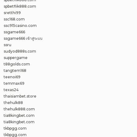
spbetflik888.com
sretthi99
ssc168.com
ssc915casino.com
ssgame666
ssgame666 เข้าสู่ระบบ
ssru
sudyod888s.com
suppergame
t88golds.com
tangtem168
teenoi69
temmax69
texas24
thaisiambet.store
thehulk88
thehulk888.com
tia8kingbet.com
tia8kingbet.com
tkbpgg.com
tkbpgg.com