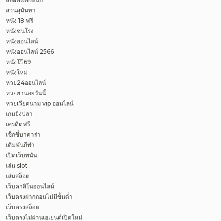
สวนสุนันทา
หนัง 18 ฟรี
หนังชนโรง
หนังออนไลน์
หนังออนไลน์ 2566
หนังโป๊69
หนังใหม่
หวย24ออนไลน์
หวยฮานอยวันนี้
หวยเวียดนาม vip ออนไลน์
เกมยิงปลา
เครดิตฟรี
เซ็กซี่บาคาร่า
เดิมพันกีฬา
เปิดเว็บพนัน
เล่น slot
เล่นสล็อต
เว็บคาสิโนออนไลน์
เว็บตรงฝากถอนไม่มีขั้นต่ำ
เว็บตรงสล็อต
เว็บตรงไม่ผ่านเอเย่นต์เปิดใหม่