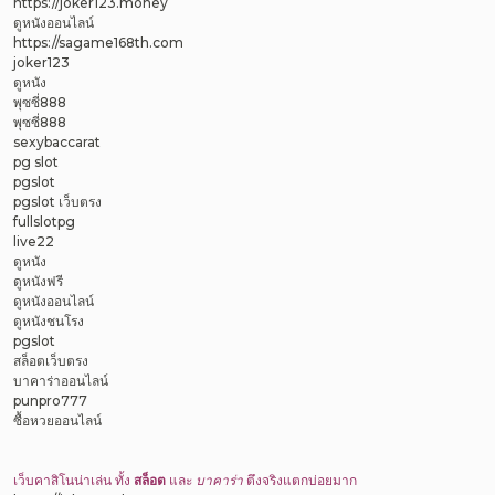
https://joker123.money
ดูหนังออนไลน์
https://sagame168th.com
joker123
ดูหนัง
พุซซี่888
พุซซี่888
sexybaccarat
pg slot
pgslot
pgslot เว็บตรง
fullslotpg
live22
ดูหนัง
ดูหนังฟรี
ดูหนังออนไลน์
ดูหนังชนโรง
pgslot
สล็อตเว็บตรง
บาคาร่าออนไลน์
punpro777
ซื้อหวยออนไลน์
เว็บคาสิโนน่าเล่น ทั้ง
สล็อต
และ
บาคาร่า
ตึงจริงแตกบ่อยมาก