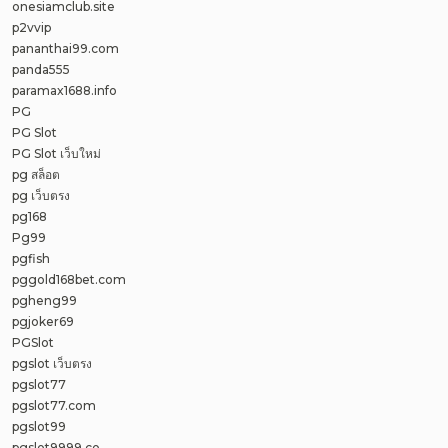
onesiamclub.site
p2vvip
pananthai99.com
panda555
paramax1688.info
PG
PG Slot
PG Slot เว็บใหม่
pg สล็อต
pg เว็บตรง
pg168
Pg99
pgfish
pggold168bet.com
pgheng99
pgjoker69
PGSlot
pgslot เว็บตรง
pgslot77
pgslot77.com
pgslot99
pgslot9999.co