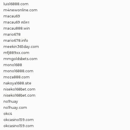
luis16888.com
m4newonline.com
macau69
macau69 สมัคร
macau888.win
mario678
mario678.info
meekin365day.com
mfj889xx.com
mmgoldsbets.com
mono1688
mono16888.com
moza888.com
nakoya1688.site
niseko168bet.com
niseko168bet.com
no1huay
no1huay.com
okc4
okcasino159.com
okcasino159.com