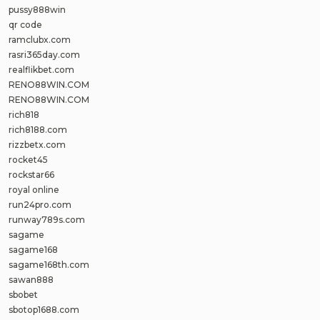
pussy888win
qr code
ramclubx.com
rasri365day.com
realflikbet.com
RENO88WIN.COM
RENO88WIN.COM
rich818
rich8188.com
rizzbetx.com
rocket45
rockstar66
royal online
run24pro.com
runway789s.com
sagame
sagame168
sagame168th.com
sawan888
sbobet
sbotop1688.com