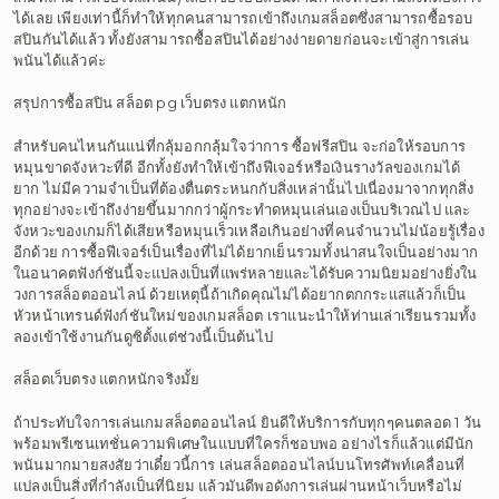
ได้เลย เพียงเท่านี้ก็ทำให้ทุกคนสามารถเข้าถึงเกมสล็อตซึ่งสามารถซื้อรอบ
สปินกันได้แล้ว ทั้งยังสามารถซื้อสปินได้อย่างง่ายดายก่อนจะเข้าสู่การเล่น
พนันได้แล้วค่ะ
สรุปการซื้อสปิน สล็อต pg เว็บตรง แตกหนัก
สำหรับคนไหนกันแน่ที่กลุ้มอกกลุ้มใจว่าการ ซื้อฟรีสปิน จะก่อให้รอบการ
หมุนขาดจังหวะที่ดี อีกทั้งยังทำให้เข้าถึงฟีเจอร์หรือเงินรางวัลของเกมได้
ยาก ไม่มีความจำเป็นที่ต้องตื่นตระหนกกับสิ่งเหล่านั้นไปเนื่องมาจากทุกสิ่ง
ทุกอย่างจะเข้าถึงง่ายขึ้นมากกว่าผู้กระทำดหมุนเล่นเองเป็นบริเวณไป และ
จังหวะของเกมก็ได้เสียหรือหมุนเร็วเหลือเกินอย่างที่คนจำนวนไม่น้อยรู้เรื่อง
อีกด้วย การซื้อฟีเจอร์เป็นเรื่องที่ไม่ได้ยากเย็นรวมทั้งน่าสนใจเป็นอย่างมาก
ในอนาคตฟังก์ชันนี้จะแปลงเป็นที่แพร่หลายและได้รับความนิยมอย่างยิ่งใน
วงการสล็อตออนไลน์ ด้วยเหตุนี้ถ้าเกิดคุณไม่ได้อยากตกกระแสแล้วก็เป็น
หัวหน้าเทรนด์ฟังก์ชันใหม่ของเกมสล็อต เราแนะนำให้ท่านเล่าเรียนรวมทั้ง
ลองเข้าใช้งานกันดูซิตั้งแต่ช่วงนี้เป็นต้นไป
สล็อตเว็บตรง แตกหนักจริงมั้ย
ถ้าประทับใจการเล่นเกมสล็อตออนไลน์ ยินดีให้บริการกับทุกๆคนตลอด 1 วัน
พร้อมพรีเซนเทชั่นความพิเศษในแบบที่ใครก็ชอบพอ อย่างไรก็แล้วแต่มีนัก
พนันมากมายสงสัยว่าเดี๋ยวนี้การ เล่นสล็อตออนไลน์บนโทรศัพท์เคลื่อนที่
แปลงเป็นสิ่งที่กำลังเป็นที่นิยม แล้วมันดีพอดังการเล่นผ่านหน้าเว็บหรือไม่