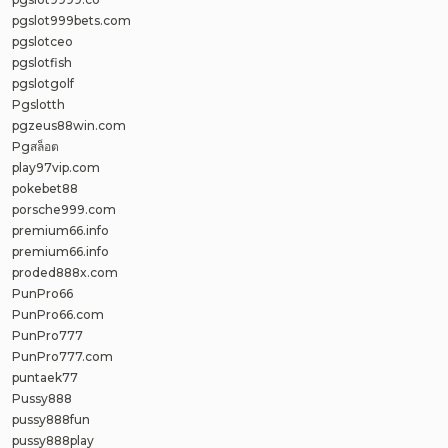
pgslot999bets.com
pgslotceo
pgslotfish
pgslotgolf
Pgslotth
pgzeus88win.com
Pgสล็อต
play97vip.com
pokebet88
porsche999.com
premium66.info
premium66.info
proded888x.com
PunPro66
PunPro66.com
PunPro777
PunPro777.com
puntaek77
Pussy888
pussy888fun
pussy888play