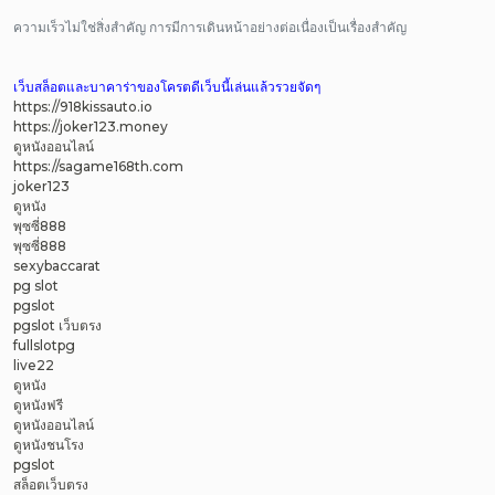
ความเร็วไม่ใช่สิ่งสำคัญ การมีการเดินหน้าอย่างต่อเนื่องเป็นเรื่องสำคัญ
เว็บสล็อตและบาคาร่าของโครตดีเว็บนี้เล่นแล้วรวยจัดๆ
https://918kissauto.io
https://joker123.money
ดูหนังออนไลน์
https://sagame168th.com
joker123
ดูหนัง
พุซซี่888
พุซซี่888
sexybaccarat
pg slot
pgslot
pgslot เว็บตรง
fullslotpg
live22
ดูหนัง
ดูหนังฟรี
ดูหนังออนไลน์
ดูหนังชนโรง
pgslot
สล็อตเว็บตรง