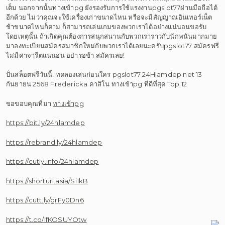
เต็ม นอกจากนั้นทางเข้าpg ยังรองรับการใช้แรงงานpgslot77ผ่านมือถือได้
อีกด้วย ไม่ว่าคุณจะใช้เครื่องเก่าขนาดไหน หรือจะมีสัญญาณอินเทอร์เน็ต
ช้าขนาดไหนก็ตาม ก็สามารถเล่นเกมของพวกเราได้อย่างแน่นอนขอรับ
โดยเหตุนั้น ถ้าเกิดคุณต้องการสนุกสนานกับพวกเราราวกับนักพนันมากมาย
มาลงทะเบียนสมัครสมาชิกใหม่กับพวกเราได้เลยนะครับpgslot77 สมัครฟรี
ไม่มีค่าจารีตแน่นอน อย่ารอช้า สมัครเลย!
ปั่นสล็อตฟรีวันนี้! ทดลองเล่นก่อนใคร pgslot77 24Hlamdep.net 13
กันยายน 2568 Fredericka คาสิโน ทางเข้าpg ที่ดีที่สุด Top 12
ขอขอบคุณที่มา
ทางเข้าpg
https://bit.ly/24hlamdep
https://rebrand.ly/24hlamdep
https://cutly.info/24hlamdep
https://shorturl.asia/Si1kB
https://cutt.ly/grFy0Dn6
https://t.co/IfKOSUYOtw