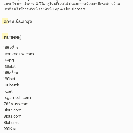
สบายใจ แจกค่าคอม 0.7% อยู่ไหนก็เล่นได้ ประสบการณ์เกมเหนือระดับ สล็อต
เครดิตฟรี เข้าร่วมวันนี้ รวยทันที Top 49 by Xiomara
ความเห็นล่าสุด
หมวดหมู่
168 สล็อต
1688vegasx.com
168pg
168slot
168สล็อต
188bet
188betth
1xbet
1xgameth.com
789pluss.com
8lots.com
8lots.com
8lots.me
918Kiss