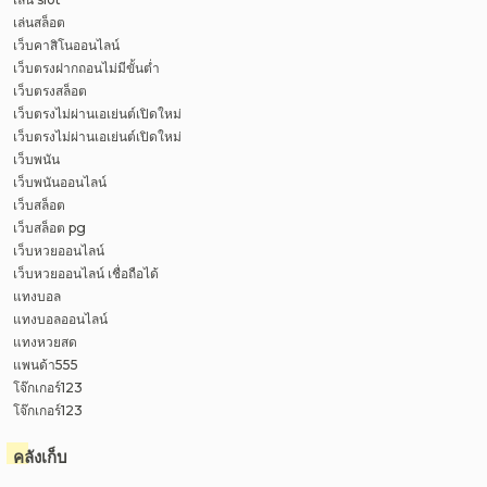
เล่นสล็อต
เว็บคาสิโนออนไลน์
เว็บตรงฝากถอนไม่มีขั้นต่ำ
เว็บตรงสล็อต
เว็บตรงไม่ผ่านเอเย่นต์เปิดใหม่
เว็บตรงไม่ผ่านเอเย่นต์เปิดใหม่
เว็บพนัน
เว็บพนันออนไลน์
เว็บสล็อต
เว็บสล็อต pg
เว็บหวยออนไลน์
เว็บหวยออนไลน์ เชื่อถือได้
แทงบอล
แทงบอลออนไลน์
แทงหวยสด
แพนด้า555
โจ๊กเกอร์123
โจ๊กเกอร์123
คลังเก็บ