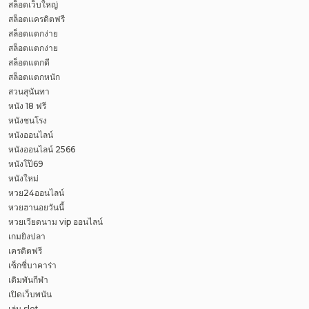
สล็อตเว็บใหญ่
สล็อตเเครดิตฟรี
สล็อตแตกง่าย
สล็อตแตกง่าย
สล็อตแตกดี
สล็อตแตกหนัก
สวนสุนันทา
หนัง 18 ฟรี
หนังชนโรง
หนังออนไลน์
หนังออนไลน์ 2566
หนังโป๊69
หนังใหม่
หวย24ออนไลน์
หวยฮานอยวันนี้
หวยเวียดนาม vip ออนไลน์
เกมยิงปลา
เครดิตฟรี
เซ็กซี่บาคาร่า
เดิมพันกีฬา
เปิดเว็บพนัน
เล่น slot