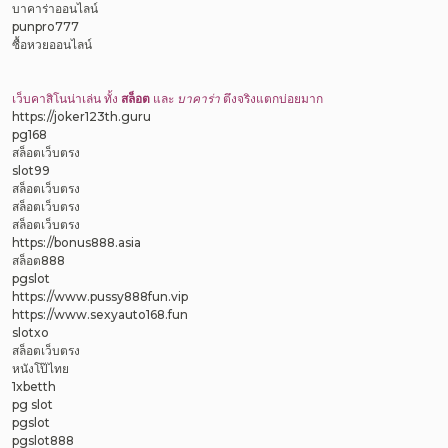
บาคาร่าออนไลน์
punpro777
ซื้อหวยออนไลน์
เว็บคาสิโนน่าเล่น ทั้ง
สล็อต
และ
บาคาร่า
ตึงจริงแตกบ่อยมาก
https://joker123th.guru
pg168
สล็อตเว็บตรง
slot99
สล็อตเว็บตรง
สล็อตเว็บตรง
สล็อตเว็บตรง
https://bonus888.asia
สล็อต888
pgslot
https://www.pussy888fun.vip
https://www.sexyauto168.fun
slotxo
สล็อตเว็บตรง
หนังโป๊ไทย
1xbetth
pg slot
pgslot
pgslot888