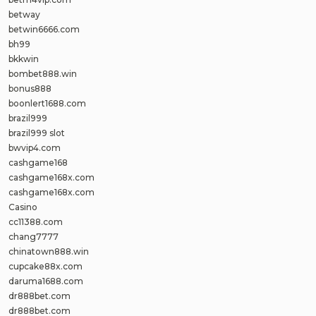
betway
betwin6666.com
bh99
bkkwin
bombet888.win
bonus888
boonlert1688.com
brazil999
brazil999 slot
bwvip4.com
cashgame168
cashgame168x.com
cashgame168x.com
Casino
cc11388.com
chang7777
chinatown888.win
cupcake88x.com
daruma1688.com
dr888bet.com
dr888bet.com