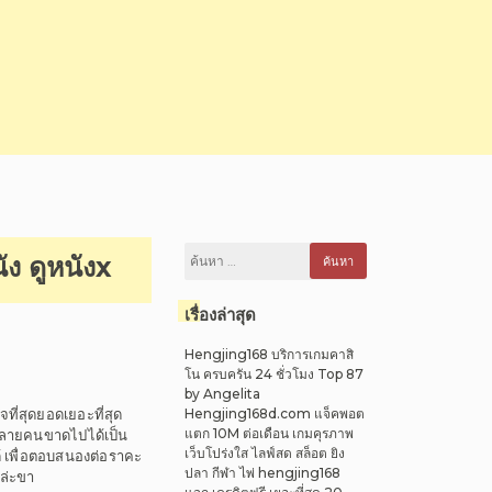
ค้นหา
ง ดูหนังx
สำหรับ:
เรื่องล่าสุด
Hengjing168 บริการเกมคาสิ
โน ครบครัน 24 ชั่วโมง Top 87
by Angelita
Hengjing168d.com แจ็คพอต
ที่สุดยอดเยอะที่สุด
แตก 10M ต่อเดือน เกมคุรภาพ
นหลายคนขาดไปได้เป็น
เว็บโปร่งใส ไลฟ์สด สล็อต ยิง
ด้ เพื่อตอบสนองต่อราคะ
ปลา กีฬา ไพ่ hengjing168
ยล่ะขา