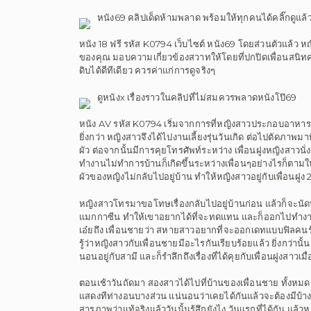
หนัง69 คลิปเด็ดห้ามพลาด พร้อมให้ทุกคนได้คลิ๊กดูแล้
หนัง 18 ฟรี รหัส K0794 เว็บไซต์ หนัง69 โดยส่วนตัวแล้ว หญ
ของคุณ มอบความเกี่ยวข้องสวาทให้โดยที่ปกปิดเพื่อนสนิทคุณ
ดิบได้ดีทีเดียว ควรค่าแก่การดูจริงๆ
ดูหนังx เรื่องราวในคลิปที่ไม่สมควรพลาดหนังโป๊69
หนัง AV รหัส K0794 เริ่มจากการที่หญิงสาวประกอบอาหาร และน
ยิ่งกว่า หญิงสาวจึงได้ไปงานเลี้ยงรุ่นวันเกิด ต่อไปตัดภาพ
ผัว ต่อจากนั้นมีการคุยโทรศัพท์ระหว่าง เพื่อนฝูงหญิงสาวน
ทำงานไม่ทำการบ้านก็เกิดขึ้นระหว่างเพื่อนๆอย่างไรก็ตามใน
ผัวของหญิงไม่กลับไปอยู่บ้าน ทำให้หญิงสาวอยู่กับเพื่อนฝูง
หญิงสาวโทรมาขอโทษเรื่องกลับไปอยู่บ้านก่อน แล้วก็จะนัดพบกัน
แมกกาซีน ทำให้เขาอยากได้ที่จะทดแทน และก็ออกไปทำงาน 
เอ๋ยถึง เพื่อนชายว่า สหายสาวอยากที่จะออกเดทแบบฟิลคนรั
รู้ว่าหญิงสาวกับเพื่อนชายมีอะไรกันเรียบร้อยแล้ว ยิ่งกว่านั
นอนอยู่กับสามี และก็รำลึกถึงเรื่องที่ได้คุยกับเพื่อนฝูงสาวเม
ตอนเช้าวันถัดมา สองสาวได้ไปที่บ้านของเพื่อนชาย ทั้ง
แสดงทีท่างอนบางส่วน แน่นอนว่าเคยได้กันแล้วจะต้องมีบ้าง
สารภาพว่าแท้จริงแล้ววันนั้นรู้สึกยังไง วันแรกที่ได้กัน แล้ว