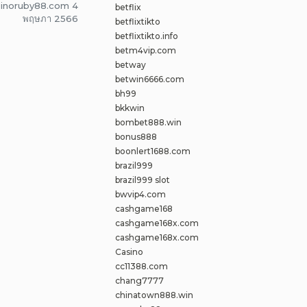
asinoruby88.com 4
betflix
พฤษภา 2566
betflixtikto
betflixtikto.info
betm4vip.com
betway
betwin6666.com
bh99
bkkwin
bombet888.win
bonus888
boonlert1688.com
brazil999
brazil999 slot
bwvip4.com
cashgame168
cashgame168x.com
cashgame168x.com
Casino
cc11388.com
chang7777
chinatown888.win