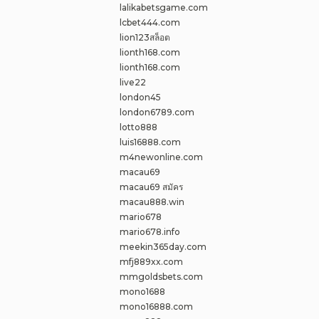
lalikabetsgame.com
lcbet444.com
lion123สล็อต
lionth168.com
lionth168.com
live22
london45
london6789.com
lotto888
luis16888.com
m4newonline.com
macau69
macau69 สมัคร
macau888.win
mario678
mario678.info
meekin365day.com
mfj889xx.com
mmgoldsbets.com
mono1688
mono16888.com