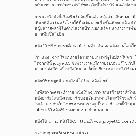
กลับมาจากการทำงาน ผัวได้ขออภัยที่ไม่ว่างให้ และไปอา
การนอกใจผัวที่จริงจริงเริ่มต้นขึ้นแล้ว หญิงสาวเดินทางมาที
เพิ่มอดีที่นาลีนหลั่งไหลให้ตื่นเต้นมากเพิ่มขึ้นเพียงแค่นั้น
หญิงสาวส่งสามีไปดำเนินงานบ้านนอกเสร็จ แนวทางการทำกิจกรร
มากเพิ่มขึ้นไปอีก
หนัง 18 ฟรี พวกเรามีคณะทำงานที่รออัพเดตหนังออนไลน์ใหม
เว็บ หนัง 18 ฟรีให้แก่ท่านได้รับดูกันแบบฟรีๆไม่มีค่าใช้จ่า
ได้จากที่นี้ jubyet69 ซึ่งพวกเราจะมีการปรับปรุงแก้ไขเว็
พวกเรายังมีตัวอปิ้งหนังใหม่และก็เนื้อเรื่องย่อของหนังให้
หนัง69 คอดูหนังออนไลน์ได้รับดู หนังเอ็กซ์
ในที่สุดทางคณะทำงาน
หนังโป๊69
เราพร้อมสร้างสรรสิ่งใหม่
หนังอาร์ฝรั่ง หนังเรทอาร์ รับชมอัพเดทหนังใหม่ๆให้รวดเร็ว
ใหม่2023 กับเว็บไซต์ของพวกเราอยู่เป็นประจำ เราตั้งใจทุ่มเท
jubyet69หนัง69 ของพวกเราอย่างแน่นอน
หนังโป๊ fullhd หนังโป๊69 https://www.jubyet69.com 9 
ขอขอบคุณreference
หนัง69