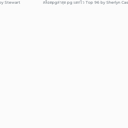
4 by Stewart
สล็อตpgล่าสุด pg แตกไว Top 96 by Sherlyn C