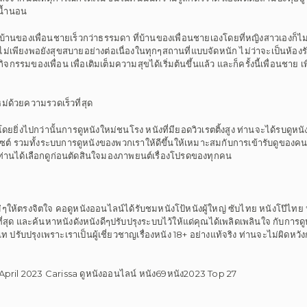
บน้ำนอน
่บ้านของเพื่อนชายเร็วกว่าธรรมดา ที่บ้านของเพื่อนชายเองโดยที่หญิงสาวเองก็ไม่รู
 ยังไม่เพียงพอยังสุขสบายอย่างต่อเนื่องในทุกๆสถานที่แบบจัดหนัก ไม่ว่าจะเป็นห้องร
มของเพื่อน เพื่อเติมเต็มความสุขได้เริ่มต้นขึ้นแล้ว และก็ครั้งนี้เพื่อนชาย เ
่ด้วยความรวดเร็วที่สุด
ย โดยยิ่งไปกว่านั้นการดูหนังใหม่ชนโรง หนังที่มียอดวิวเรตติ้งสูง ท่านจะได้รบดู
บไซต์ รวมทั้งระบบการดูหนังของพวกเราให้ดีขึ้นให้เหมาะสมกับการเข้ารับดูของคนโ
แด่ท่านได้เลือกดูก่อนตัดสินใจมองภาพยนต์เรื่องโปรดของทุกคน
ๆให้ตรงจิตใจ คอดูหนังออนไลน์ได้รับชมหนังโป้หนังผู้ใหญ่ ซับไทย หนังโป๊ไทย หนั
ที่สุด และค้นหาหนังดังหนังดีๆปรับปรุงระบบไว้ให้แด่คุณได้เพลิดเพลินใจ กับการดู
 ปรับปรุงเพราะเราเป็นผู้เชี่ยวชาญเรื่องหนัง 18+ อย่างแท้จริง ท่านจะไม่ผิดหวังก
April 2023 Carissa ดูหนังออนไลน์ หนัง69หนัง2023 Top 27