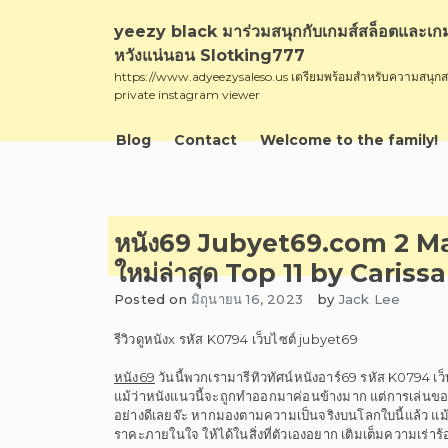
Skip
to
yeezy black มาร่วมสนุกกับเกมส์สล็อตและเกมส์คา
content
หวังแน่นอน Slotking777
https://www.adyeezysaleso.us เตรียมพร้อมสำหรับความสนุกส
private instagram viewer
Blog
Contact
Welcome to the family!
หนัง69 Jubyet69.com 2 May 
ใหม่ล่าสุด Top 11 by Carissa
Posted on
มิถุนายน 16, 2023
by
Jack Lee
รีวิวดูหนังx รหัส K0794 เว็บไซต์ jubyet69
หนัง69
วันนี้พวกเรามารีทิวทัศน์หนังอาร์69 รหัส K0794 เว
แม้ว่าหนังแนวนี้จะถูกทำออกมาค่อนข้างมาก แต่การเล่นของ
อย่างดีเลยจ๊ะ หากมองตามความเป็นจริงบนโลกใบนี้แล้ว แม้ว
ราคะภายในใจ ให้ได้ในสิ่งที่ตัวเองอยาก เติมเต็มความเร่าร้อ