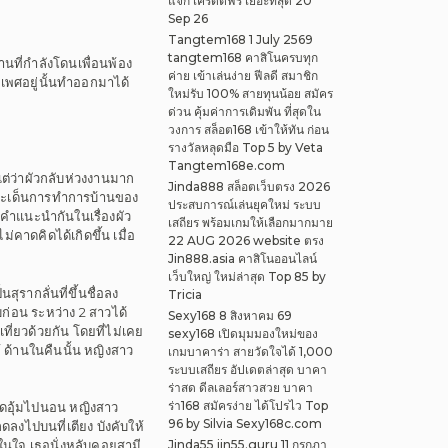
แจก เครดิตฟรี เยอะที่สุด 20
Sep 26
Tangtem168 1 July 2569
tangtem168 คาสิโนครบทุก
านที่กำลังโดนเพื่อนพ้อง
ค่าย เข้าเล่นง่าย ฟีลดี สมาชิก
มเพศอยู่นั้นทำออกมาได้
ใหม่รับ 100% สายทุนน้อย สมัคร
ด่วน คุ้มค่าการเดิมพัน ที่สุดใน
วงการ สล็อต168 เข้าให้ทัน ก่อน
รางวัลหลุดมือ Top 5 by Veta
Tangtem168e.com
แต่ว่าผัวกลับห่วงงานมาก
Jinda888 สล็อตเว็บตรง 2026
ือประเด็นการทำการบ้านของ
ประสบการณ์เล่นยุคใหม่ ระบบ
อคำแนะนำกันในเรื่องผัว
เสถียร พร้อมเกมให้เลือกมากมาย
คาดคิดได้เกิดขึ้น เมื่อ
22 AUG 2026 website ตรง
Jin888.asia คาสิโนออนไลน์
เว็บใหญ่ ใหม่ล่าสุด Top 85 by
ุรากลั่นที่ขึ้นชื่อลง
Tricia
่อน ระหว่าง 2 สาวได้
Sexy168 8 สิงหาคม 69
่ยวด้วยกัน โดยที่ไม่เคย
sexy168 เปิดมุมมองใหม่ของ
ห้ ด้านในคืนนั้น หญิงสาว
เกมบาคาร่า สายวัดใจได้ 1,000
ระบบเสถียร อัปเดตล่าสุด บาคา
ร่าสด ดีลเลอร์สาวสวย บาคา
ร่า168 สมัครง่าย ได้โปรไว Top
อดอุ้มไปนอน หญิงสาว
96 by Silvia Sexy168c.com
ลงไปบนที่เตียง บังคับให้
Jinda55 jin55.guru 11 กรกฎา
ยู่ในใจ เธอนั่งหลับคอยสามี