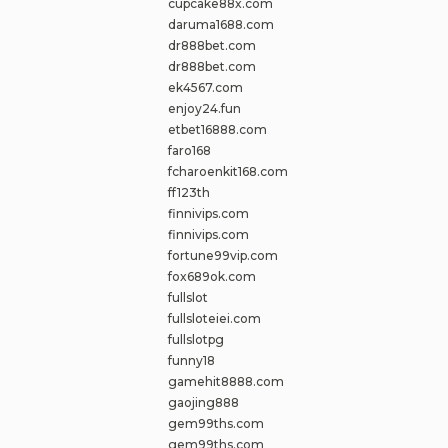
cupcake88x.com
daruma1688.com
dr888bet.com
dr888bet.com
ek4567.com
enjoy24.fun
etbet16888.com
faro168
fcharoenkit168.com
ff123th
finnivips.com
finnivips.com
fortune99vip.com
fox689ok.com
fullslot
fullsloteiei.com
fullslotpg
funny18
gamehit8888.com
gaojing888
gem99ths.com
gem99ths.com