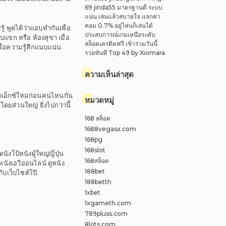
69 jinda55 มาตรฐานดี ระบบ
แน่น เล่นแล้วสบายใจ แจกค่า
คอม 0.7% อยู่ไหนก็เล่นได้
้ พูดได้ว่าแอบทำกันเพื่อ
ประสบการณ์เกมเหนือระดับ
ับแขก หรือ ห้องสุขา เมื่อ
สล็อตเครดิตฟรี เข้าร่วมวันนี้
พื่อความรู้สึกแนบแน่น
รวยทันที Top 49 by Xiomara
ความเห็นล่าสุด
หนังเอ็กซ์ใหม่ก่อนคนไหนกัน
หมวดหมู่
ดยส่วนใหญ่ ยิ่งไปกว่านี้
168 สล็อต
1688vegasx.com
168pg
168slot
งโป้หนังผู้ใหญ่ญี่ปุ่น
168สล็อต
หนังเอวีออนไลน์ ดูหนัง
188bet
ับเว็บไซต์โป๊
188betth
1xbet
1xgameth.com
789pluss.com
8lots.com