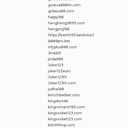
goatza888fin.com
gobaza88.com
happy168
hengheng9899.com
hengjing168
https://sretthi99.bet/enter/
ib888pro.bet
infyplus888.com
Jinda55
jinda888
Joker123
joker123auto
Joker123th
Joker123th.com
judhai168
kimchibetbet.com
kingdom66
kingromans789.com
kingxxxbet123.com
kingxxxbet123.com
kitti999vip.com