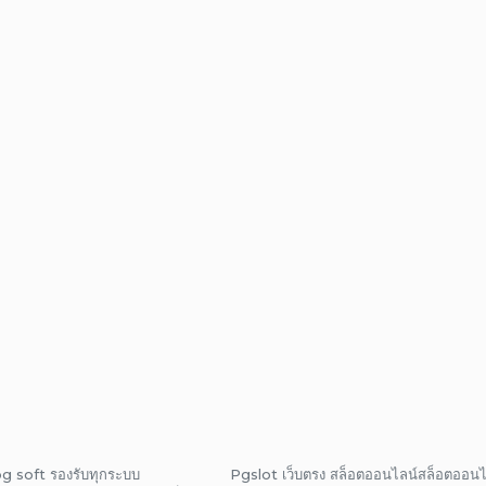
pg soft รองรับทุกระบบ
Pgslot เว็บตรง สล็อตออนไลน์สล็อตออนไ