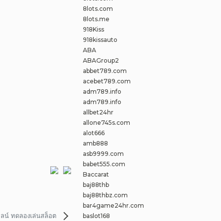
8lots.com
8lots.me
918Kiss
918kissauto
ABA
ABAGroup2
abbet789.com
acebet789.com
adm789.info
adm789.info
allbet24hr
allone745s.com
alot666
amb888
asb9999.com
babet555.com
Baccarat
baj88thb
baj88thbz.com
bar4game24hr.com
ลน์ ทดลองเล่นสล็อต
baslot168