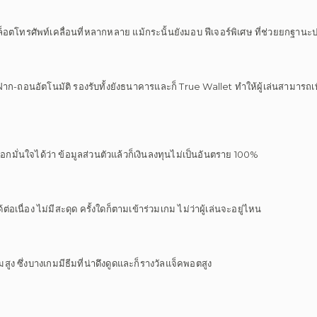
อตโทรศัพท์เคลื่อนที่หลากหลาย แม้กระนั้นยังมอบ ฟีเจอร์พิเศษ ที่ช่วยยกฐานะป
ก-ถอนอัตโนมัติ รองรับทั้งยังธนาคารและก็ True Wallet ทำให้ผู้เล่นสามารถเพิ
กมั่นใจได้ว่า ข้อมูลส่วนตัวแล้วก็เงินลงทุนไม่เป็นอันตราย 100%
อเนื่อง ไม่มีสะดุด ครั้งใดก็ตามเข้าร่วมเกม ไม่ว่าผู้เล่นจะอยู่ไหน
ูง ซึ่งบางเกมมีธีมที่น่าดึงดูดและก็รางวัลแจ็คพอตสูง