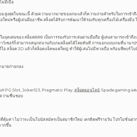
่มีเบื่อ
สูงสุดในขณะนี้ ด้วยความมากมายของเกมแล้วก็ความง่ายสำหรับในการเข้าถึง ท
ใหม่หรือผู้เล่นมืออาชีพ สล็อตได้รับการพัฒนาให้รองรับทุกเครื่องไม้เครื่องมือ 
นจุดเด่นของ สล็อต888 เป็นการรองรับการเล่นผ่านมือถือ ผู้เล่นสามารถเข้าถึงเ
เบราว์เซอร์ก็สามารถสนุกสนานกับเกมสล็อตได้โดยทันที การออกแบบเกมที่นานาปร
ีโอ สล็อต 3D แล้วก็สล็อตแจ็คพอตใหญ่ ทำให้ผู้เล่นไม่มีทางเบื่อ พร้อมฟีพบร์โบนั
ากมายก่ายกอง
ด้แก่ PG Slot, Joker123, Pragmatic Play,
สล็อตออนไลน์
Spadegaming และก็อ
มความชื่นชอบ
ี่คุ้มค่า ไม่ว่าจะเป็นโบนัสสมัครเป็นสมาชิกใหม่ เครดิตฟรีรายวัน โปรโมชั่นฝาก
มากขึ้น