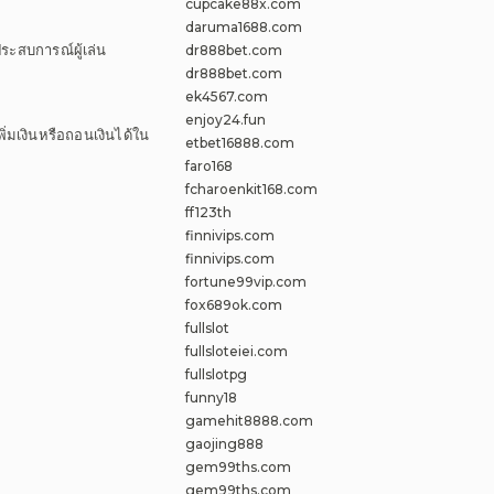
cupcake88x.com
daruma1688.com
ระสบการณ์ผู้เล่น
dr888bet.com
dr888bet.com
ek4567.com
enjoy24.fun
่มเงินหรือถอนเงินได้ใน
etbet16888.com
faro168
fcharoenkit168.com
ff123th
finnivips.com
finnivips.com
fortune99vip.com
fox689ok.com
fullslot
fullsloteiei.com
fullslotpg
funny18
gamehit8888.com
gaojing888
gem99ths.com
gem99ths.com