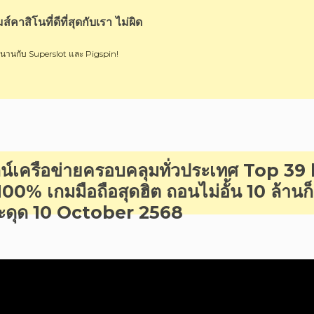
สิโนที่ดีที่สุดกับเรา ไม่ผิด
นานกับ Superslot และ Pigspin!
ลน์เครือข่ายครอบคลุมทั่วประเทศ Top 
0% เกมมือถือสุดฮิต ถอนไม่อั้น 10 ล้านก
สะดุด 10 October 2568