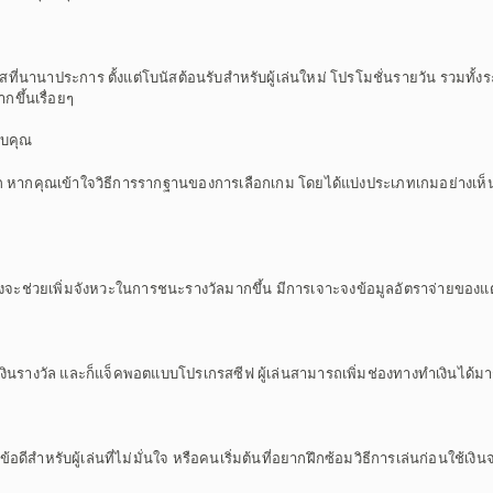
สที่นานาประการ ตั้งแต่โบนัสต้อนรับสำหรับผู้เล่นใหม่ โปรโมชั่นรายวัน รวมทั้
ขึ้นเรื่อยๆ
ับคุณ
ก หากคุณเข้าใจวิธีการรากฐานของการเลือกเกม โดยได้แบ่งประเภทเกมอย่างเห็นได้ช
P สูงจะช่วยเพิ่มจังหวะในการชนะรางวัลมากขึ้น มีการเจาะจงข้อมูลอัตราจ่ายของแ
คูณเงินรางวัล และก็แจ็คพอตแบบโปรเกรสซีฟ ผู้เล่นสามารถเพิ่มช่องทางทำเงินได้มาก
อดีสำหรับผู้เล่นที่ไม่มั่นใจ หรือคนเริ่มต้นที่อยากฝึกซ้อมวิธีการเล่นก่อนใช้เงินจ