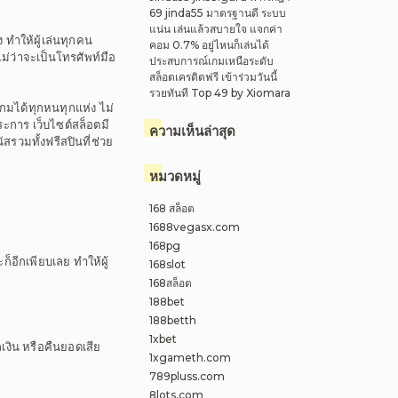
69 jinda55 มาตรฐานดี ระบบ
แน่น เล่นแล้วสบายใจ แจกค่า
ำให้ผู้เล่นทุกคน
คอม 0.7% อยู่ไหนก็เล่นได้
ไม่ว่าจะเป็นโทรศัพท์มือ
ประสบการณ์เกมเหนือระดับ
สล็อตเครดิตฟรี เข้าร่วมวันนี้
รวยทันที Top 49 by Xiomara
กมได้ทุกหนทุกแห่ง ไม่
ะการ เว็บไซต์สล็อตมี
ความเห็นล่าสุด
สรวมทั้งฟรีสปินที่ช่วย
หมวดหมู่
168 สล็อต
1688vegasx.com
168pg
ีกเพียบเลย ทำให้ผู้
168slot
168สล็อต
188bet
188betth
1xbet
เงิน หรือคืนยอดเสีย
1xgameth.com
789pluss.com
8lots.com