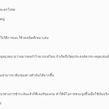
ตัวละครโปรด
ใหญ่
้าใจวิธีการและใช้ เทคนิคที่เหมาะสม
ดมุ่งหมายว่าอยากผลกำไรมากแค่ไหน ถ้าเกิดถึงวัตถุประสงค์ควรจะหยุดเล่นเพื
สามารถ เพิ่มช่องทางทำเงินได้มากขึ้น
งแนวทางการชำระเงินแล้วก็ฟีเจอร์ของเกม ทำให้มีโอกาสชนะสูงขึ้นเมื่อใช้เงินจริง
8