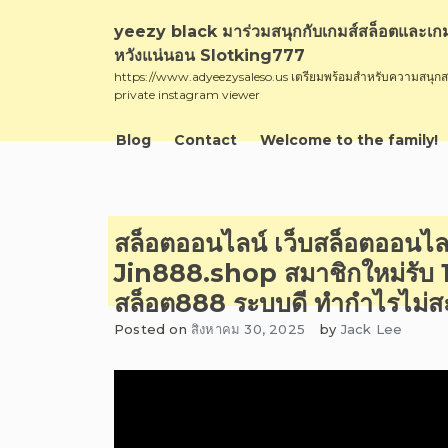
Skip
to
yeezy black มาร่วมสนุกกับเกมส์สล็อตและเกมส์คา
content
หวังแน่นอน Slotking777
https://www.adyeezysaleso.us เตรียมพร้อมสำหรับความสนุกส
private instagram viewer
Blog
Contact
Welcome to the family!
สล็อตออนไลน์ เว็บสล็อตออนไ
Jin888.shop สมาชิกใหม่รับ 10
สล็อต888 ระบบดี ทำกำไรไม่
Posted on
สิงหาคม 30, 2025
by
Jack Lee