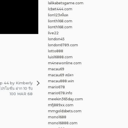
lalikabetsgame.com
lcbet444.com
lion123สล็อต
lionth168.com
lionth168.com
live22
london45
london6789.com
lotto888
luis16888.com
m4newonline.com
macau69
macau69 สมัคร
macau888.win
Top 44 by Kimberly
mario678
รโมชั่น ฝาก 10 รับ
mario678.info
100 MAR 68
meekin365day.com
mfj889xx.com
mmgoldsbets.com
mono1688
mono16888.com