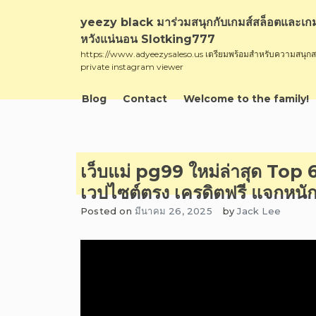
Skip
to
yeezy black มาร่วมสนุกกับเกมส์สล็อตและเกมส์คา
content
หวังแน่นอน Slotking777
https://www.adyeezysaleso.us เตรียมพร้อมสำหรับความสนุกส
private instagram viewer
Blog
Contact
Welcome to the family!
เว็บแม่ pg99 ใหม่ล่าสุด To
เวปไซต์ตรง เครดิตฟรี แจกหนั
Posted on
มีนาคม 26, 2025
by
Jack Lee