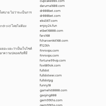
cupcake88x.com
daruma1688.com
dr888bet.com
้งสบาย ไม่ว่าจะเป็นการ
dr888bet.com
ek4567.com
enjoy24.fun
 Android โดยไม่ต้อง
etbet16888.com
faro168
fcharoenkit168.com
ff123th
นเยอะแยะว่าเป็นเว็บไซต์
finnivips.com
ักษาความปลอดภัยที่มี
finnivips.com
fortune99vip.com
fox689ok.com
fullslot
fullsloteiei.com
fullslotpg
funny18
gamehit8888.com
gaojing888
gem99ths.com
gem99ths.com