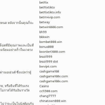
betflix
betflixtikto
betflixtikto.info
betm4vip.com
betway
กำหนด หลังจากนั้นคุณก็จะ
betwin6666.com
bh99
bkkwin
bombet888.win
ล็อตที่มีคุณภาพและเป็นที่
bonus888
ความนิยมอย่างเร็วในแวดวง
boonlert1688.com
brazil999
brazil999 slot
bwvip4.com
cashgame168
านเอเย่นต์ ซึ่งแปลว่าผู้
cashgame168x.com
cashgame168x.com
, หรือธีมที่ได้รับแรง
Casino
้โอกาสได้รับเงินรางวัล
cc11388.com
chang7777
chinatown888.win
น ไม่ว่าจะเป็นโบนัสต้อนรับ