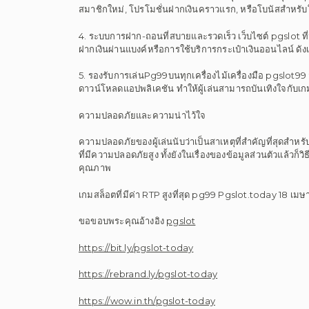
สมาชิกใหม่, โปรโมชั่นฝากเงินคราวแรก, หรือโบนัสสำหรับใน
4. ระบบการฝาก-ถอนที่สบายและรวดเร็ว เว็บไซต์ pgslot ที
ฝากเงินผ่านแบงค์หรือการใช้บริการกระเป๋าเงินออนไลน์ ดั
5. รองรับการเล่นPg99บนทุกเครื่องไม้เครื่องมือ pgslot99
ดาวน์โหลดแอปพลิเคชัน ทำให้ผู้เล่นสามารถบันเทิงใจกับเกมได
ความปลอดภัยและความน่าไว้ใจ
ความปลอดภัยของผู้เล่นนับว่าเป็นสาเหตุที่สำคัญที่สุดสำหร
ที่มีความปลอดภัยสูง ทั้งยังในเรื่องของข้อมูลส่วนตัวแล้
คุณภาพ
เกมสล็อตที่มีค่า RTP สูงที่สุด pg99 Pgslot.today 18 
ขอขอบพระคุณอ้างอิง
pgslot
https://bit.ly/pgslot-today
https://rebrand.ly/pgslot-today
https://wow.in.th/pgslot-today