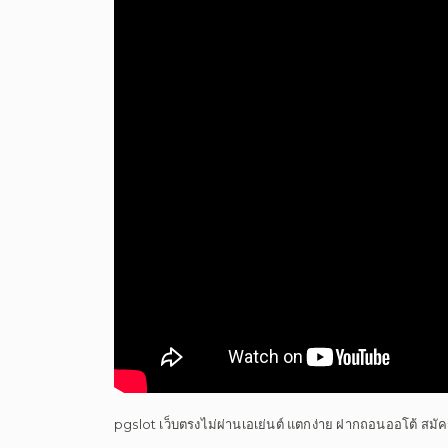
pgslot เว็บตรงไม่ผ่านเอเย่นต์ แตกง่าย ฝากถอนออโต้ สมัค