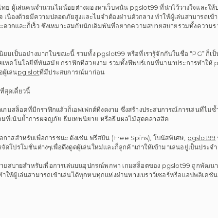
ทย ผู้เล่นคนจำนวนไม่น้อยต่างมองหาเว็บพนัน pgslot99 ที่น่าไว้วางใจและให้บร
พอใจ เนื่องด้วยมีความปลอดภัยสูงและไม่จำต้องผ่านตัวกลาง ทำให้ผู้เล่นสามารถเข
ี่สะดวกและก็เร็ว ซึ่งเหมาะสมกับนักเดิมพันที่อยากความสบายสบายรวมทั้งความ
มเป็นอย่างมากในขณะนี้ รวมทั้ง pgslot99 หรือที่เรารู้จักกันในชื่อ “PG” ก็เป็น
คโนโลยีที่ทันสมัย กราฟิกที่สวยงาม รวมทั้งฟีพบร์เกมที่นานาประการทำให้ pgsl
ู้เล่น
pg slot
ที่มีประสบการณ์มาก่อน
ุดเดี๋ยวนี้
าเกมสล็อตที่มีกราฟิกแล้วก็เอฟเฟกต์ที่งดงาม ซึ่งสร้างประสบการณ์การเล่นที่ไม่
กมที่เน้นย้ำการผจญภัย ธีมเทพนิยาย หรือธีมผลไม้สุดคลาสสิค
อกาสสำหรับเพื่อการชนะ ดังเช่น ฟรีสปิน (Free Spins), โบนัสพิเศษ,
pgslot99
ารจัดโปรโมชั่นต่างๆเพื่อดึงดูดผู้เล่นใหม่และก็ลูกค้าเก่าให้เข้ามาเล่นอยู่เป็นประจำ
ามสบายสบายสำหรับเพื่อการเล่นบนอุปกรณ์พกพา เกมสล็อตของ pgslot99 ถูกพัฒนา
ำให้ผู้เล่นสามารถเข้าเล่นได้ทุกหนทุกแห่งผ่านทางเบราว์เซอร์หรือแอปพลิเคชัน