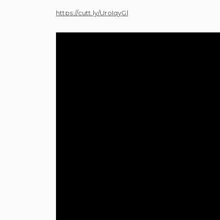
https://cutt.ly/UroIqyGl