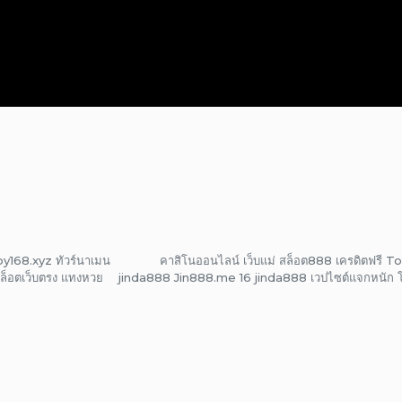
py168.xyz ทัวร์นาเมน
คาสิโนออนไลน์ เว็บแม่ สล็อต888 เครดิตฟรี 
สล็อตเว็บตรง แทงหวย
jinda888 Jin888.me 16 jinda888 เวปไซต์แจกหนัก โป