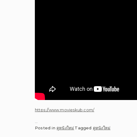
https://www.movieskub.com/
…
Posted in
ดูหนังใหม่
Tagged
ดูหนังใหม่