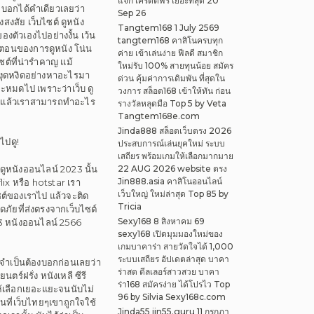
แจก เครดิตฟรี เยอะที่สุด 20
ย บอกได้คำเดียวเลยว่า
Sep 26
งสัย เว็บไซต์ ดูหนัง
Tangtem168 1 July 2569
องตัวเองไปอย่างงั้น เว้น
tangtem168 คาสิโนครบทุก
้นตอนของการดูหนัง โน่น
ค่าย เข้าเล่นง่าย ฟีลดี สมาชิก
ซต์ที่น่ารำคาญ แม้
ใหม่รับ 100% สายทุนน้อย สมัคร
หงุดหงิดอย่างหาอะไรมา
ด่วน คุ้มค่าการเดิมพัน ที่สุดใน
จะหมดไป เพราะว่าเว็บ ดู
วงการ สล็อต168 เข้าให้ทัน ก่อน
มาก แล้วเราสามารถทำอะไร
รางวัลหลุดมือ Top 5 by Veta
Tangtem168e.com
Jinda888 สล็อตเว็บตรง 2026
ไปดู!
ประสบการณ์เล่นยุคใหม่ ระบบ
เสถียร พร้อมเกมให้เลือกมากมาย
ูหนังออนไลน์ 2023 นั้น
22 AUG 2026 website ตรง
Jin888.asia คาสิโนออนไลน์
ix หรือ hotstar เรา
เว็บใหญ่ ใหม่ล่าสุด Top 85 by
ไซต์ของเราไป แล้วจะติด
Tricia
ภัยที่ส่งตรงจากเว็บไซต์
Sexy168 8 สิงหาคม 69
23 หนังออนไลน์ 2566
sexy168 เปิดมุมมองใหม่ของ
เกมบาคาร่า สายวัดใจได้ 1,000
ระบบเสถียร อัปเดตล่าสุด บาคา
าจำเป็นต้องบอกก่อนเลยว่า
ร่าสด ดีลเลอร์สาวสวย บาคา
ตร์ฝรั่ง หนังเหลี ซีรี
ร่า168 สมัครง่าย ได้โปรไว Top
ห้เลือกเยอะแยะจนนับไม่
96 by Silvia Sexy168c.com
นที่เว็บไทยๆเขาถูกใจใช้
Jinda55 jin55.guru 11 กรกฎา