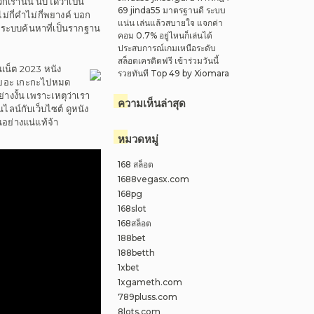
รานั้น นับได้ว่าเป็น
69 jinda55 มาตรฐานดี ระบบ
ม่กี่คำไม่กี่พยางค์ บอก
แน่น เล่นแล้วสบายใจ แจกค่า
นระบบค้นหาที่เป็นรากฐาน
คอม 0.7% อยู่ไหนก็เล่นได้
ประสบการณ์เกมเหนือระดับ
สล็อตเครดิตฟรี เข้าร่วมวันนี้
นเน็ต 2023 หนัง
รวยทันที Top 49 by Xiomara
าเยอะ เกะกะไปหมด
างงั้น เพราะเหตุว่าเรา
ความเห็นล่าสุด
ไลน์กับเว็บไซต์ ดูหนัง
ย่างแน่แท้จ้า
หมวดหมู่
168 สล็อต
1688vegasx.com
168pg
168slot
168สล็อต
188bet
188betth
1xbet
1xgameth.com
789pluss.com
8lots.com