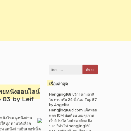
ค้นหา
สำหรับ:
เรื่องล่าสุด
ทยหนังออนไลน์
Hengjing168 บริการเกมคาสิ
p 83 by Leif
โน ครบครัน 24 ชั่วโมง Top 87
by Angelita
Hengjing168d.com แจ็คพอต
แตก 10M ต่อเดือน เกมคุรภาพ
นังใหม่ ดูหนังผ่าน
เว็บโปร่งใส ไลฟ์สด สล็อต ยิง
งให้ทุกท่านได้เลือก
ปลา กีฬา ไพ่ hengjing168
พดูหนังผ่านอินเตอร์เน็ต