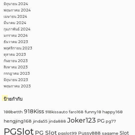
มิถุนายน 2024
พฤษภาคม 2024
เมษายน 2024
มีนาคม 2024
กุมภาพันธ์ 2024
มกราคม 2024
ธันวาคม 2023
พฤศจิกายน 2023
ตุลาคม 2023
กันยายน 2023
สิงหาคม 2023
กรกฎาคม 2023
มิถุนายน 2023
พฤษภาคม 2023
ป้ายกำกับ
918Kiss
188betth
funny18
happy168
918kissauto
faro168
Joker123
PG
hengjing168
jinda55
jinda888
pg77
PGSlot
PG Slot
Slot
Pussy888
pgslot99
sagame