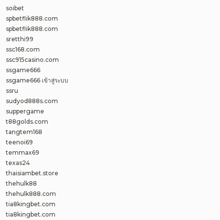
soibet
spbetflik888.com
spbetflik888.com
sretthi99
ssc168.com
ssc915casino.com
ssgame666
ssgame666 เข้าสู่ระบบ
ssru
sudyod888s.com
suppergame
t88golds.com
tangtem168
teenoi69
temmax69
texas24
thaisiambet.store
thehulk88
thehulk888.com
tia8kingbet.com
tia8kingbet.com