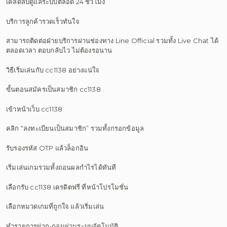
เคล็ดลับดูแลระบบตลอด 24 ชั่วโมง
บริการลูกค้ารวดเร็วทันใจ
สามารถติดต่อฝ่ายบริการผ่านช่องทาง Line Official รวมทั้ง Live Chat ได้
ตลอดเวลา ตอบกลับไว ไม่ต้องรอนาน
วิธีเริ่มเล่นกับ cc1138 อย่างแน่ใจ
ขั้นตอนสมัครเป็นสมาชิก cc1138
เข้าหน้าเว็บ cc1138
คลิก “ลงทะเบียนเป็นสมาชิก” รวมทั้งกรอกข้อมูล
รับรองรหัส OTP แล้วล็อกอิน
เริ่มเล่นเกมรวมทั้งถอนผลกำไรได้ทันที
เลือกรับ cc1138 เครดิตฟรี ที่หน้าโปรโมชั่น
เลือกหมวดเกมที่ถูกใจ แล้วเริ่มเล่น
ทำรายการฝาก-ถอนผ่านระบบอัตโนมัติ