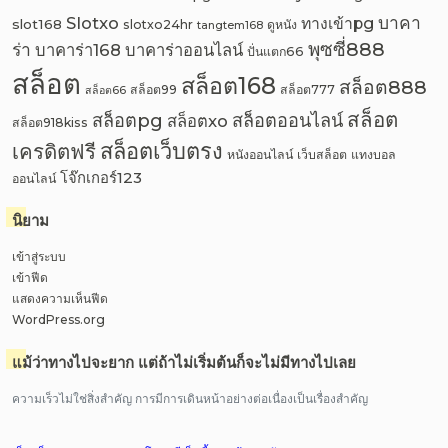
บาคา
Slotxo
ทางเข้าpg
slot168
slotxo24hr
ดูหนัง
tangtem168
พุซซี่888
ร่า
บาคาร่า168
บาคาร่าออนไลน์
ปั่นแตก66
สล็อต
สล็อต168
สล็อต888
สล็อต99
สล็อต777
สล็อต66
สล็อต
สล็อตpg
สล็อตออนไลน์
สล็อตxo
สล็อต918kiss
สล็อตเว็บตรง
เครดิตฟรี
หนังออนไลน์
เว็บสล็อต
แทงบอล
โจ๊กเกอร์123
ออนไลน์
นิยาม
เข้าสู่ระบบ
เข้าฟีด
แสดงความเห็นฟีด
WordPress.org
แม้ว่าทางไปจะยาก แต่ถ้าไม่เริ่มต้นก็จะไม่มีทางไปเลย
ความเร็วไม่ใช่สิ่งสำคัญ การมีการเดินหน้าอย่างต่อเนื่องเป็นเรื่องสำคัญ