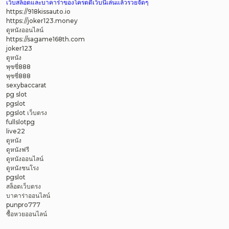
เว็บสล็อตและบาคาร่าของโครตดีเว็บนี้เล่นแล้วรวยจัดๆ
https://918kissauto.io
https://joker123.money
ดูหนังออนไลน์
https://sagame168th.com
joker123
ดูหนัง
พุซซี่888
พุซซี่888
sexybaccarat
pg slot
pgslot
pgslot เว็บตรง
fullslotpg
live22
ดูหนัง
ดูหนังฟรี
ดูหนังออนไลน์
ดูหนังชนโรง
pgslot
สล็อตเว็บตรง
บาคาร่าออนไลน์
punpro777
ซื้อหวยออนไลน์