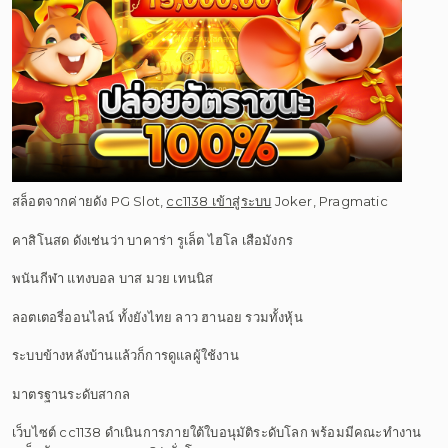
สล็อตจากค่ายดัง PG Slot,
cc1138 เข้าสู่ระบบ
Joker, Pragmatic
คาสิโนสด ดังเช่นว่า บาคาร่า รูเล็ต ไฮโล เสือมังกร
พนันกีฬา แทงบอล บาส มวย เทนนิส
ลอตเตอรี่ออนไลน์ ทั้งยังไทย ลาว ฮานอย รวมทั้งหุ้น
ระบบข้างหลังบ้านแล้วก็การดูแลผู้ใช้งาน
มาตรฐานระดับสากล
เว็บไซต์ cc1138 ดำเนินการภายใต้ใบอนุมัติระดับโลก พร้อมมีคณะทำงาน