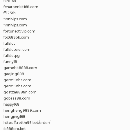
faro168
fcharoenkit168.com
ff123th
finnivips.com
finnivips.com
fortune99vip.com
fox689ok.com
fullslot
fullsloteiei.com
fullslotpg
funny18
gamehit8888.com
gaojing888
gem99ths.com
gem99ths.com
goatza888fin.com
gobaza88.com
happy168
hengheng9899.com
hengjing168
https://sretthi99.bet/enter/
ib888pro.bet