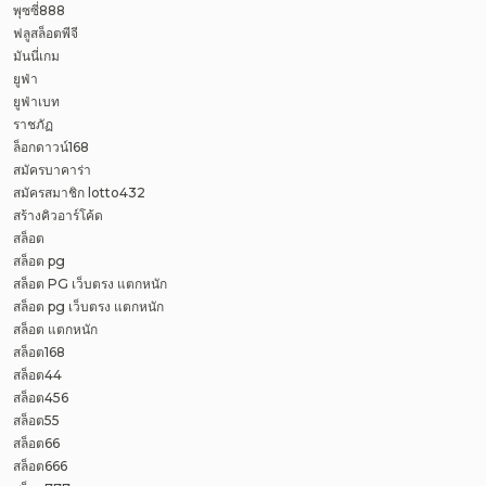
พุซซี่888
ฟลูสล็อตพีจี
มันนี่เกม
ยูฟ่า
ยูฟ่าเบท
ราชภัฏ
ล็อกดาวน์168
สมัครบาคาร่า
สมัครสมาชิก lotto432
สร้างคิวอาร์โค้ด
สล็อต
สล็อต pg
สล็อต PG เว็บตรง แตกหนัก
สล็อต pg เว็บตรง แตกหนัก
สล็อต แตกหนัก
สล็อต168
สล็อต44
สล็อต456
สล็อต55
สล็อต66
สล็อต666