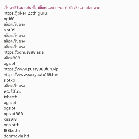
เว็บคาสิโนน่าเล่น ทั้ง
สล็อต
และ
บาคาร่า
ตึงจริงแตกบ่อยมาก
https://joker123th.guru
pg168
สล็อตเว็บตรง
slot99
สล็อตเว็บตรง
สล็อตเว็บตรง
สล็อตเว็บตรง
https://bonus888.asia
สล็อต888
pgslot
https://www.pussy888fun.vip
https://www.sexyauto168.fun
slotxo
สล็อตเว็บตรง
หนังโป๊ไทย
1xbetth
pg slot
pgslot
pgslot888
kiss918
pgslotth
188betth
doomovie hd