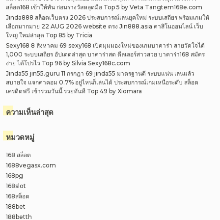
สล็อต168 เข้าให้ทัน ก่อนรางวัลหลุดมือ Top 5 by Veta Tangtem168e.com
Jinda888 สล็อตเว็บตรง 2026 ประสบการณ์เล่นยุคใหม่ ระบบเสถียร พร้อมเกมให้
เลือกมากมาย 22 AUG 2026 website ตรง Jin888.asia คาสิโนออนไลน์ เว็บ
ใหญ่ ใหม่ล่าสุด Top 85 by Tricia
Sexy168 8 สิงหาคม 69 sexy168 เปิดมุมมองใหม่ของเกมบาคาร่า สายวัดใจได้
1,000 ระบบเสถียร อัปเดตล่าสุด บาคาร่าสด ดีลเลอร์สาวสวย บาคาร่า168 สมัคร
ง่าย ได้โปรไว Top 96 by Silvia Sexy168c.com
Jinda55 jin55.guru 11 กรกฎา 69 jinda55 มาตรฐานดี ระบบแน่น เล่นแล้ว
สบายใจ แจกค่าคอม 0.7% อยู่ไหนก็เล่นได้ ประสบการณ์เกมเหนือระดับ สล็อต
เครดิตฟรี เข้าร่วมวันนี้ รวยทันที Top 49 by Xiomara
ความเห็นล่าสุด
หมวดหมู่
168 สล็อต
1688vegasx.com
168pg
168slot
168สล็อต
188bet
188betth