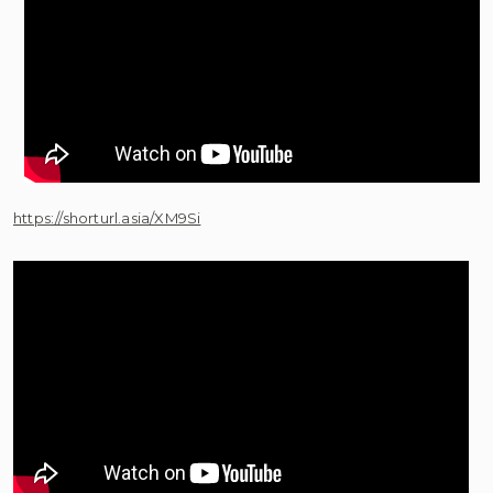
https://shorturl.asia/XM9Si