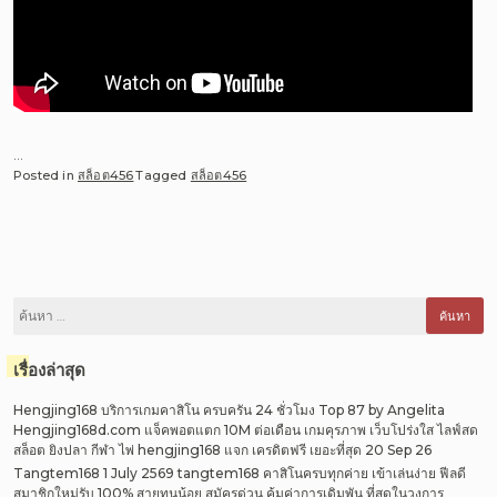
…
Posted in
สล็อต456
Tagged
สล็อต456
ค้นหา
สำหรับ:
เรื่องล่าสุด
Hengjing168 บริการเกมคาสิโน ครบครัน 24 ชั่วโมง Top 87 by Angelita
Hengjing168d.com แจ็คพอตแตก 10M ต่อเดือน เกมคุรภาพ เว็บโปร่งใส ไลฟ์สด
สล็อต ยิงปลา กีฬา ไพ่ hengjing168 แจก เครดิตฟรี เยอะที่สุด 20 Sep 26
Tangtem168 1 July 2569 tangtem168 คาสิโนครบทุกค่าย เข้าเล่นง่าย ฟีลดี
สมาชิกใหม่รับ 100% สายทุนน้อย สมัครด่วน คุ้มค่าการเดิมพัน ที่สุดในวงการ