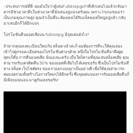
• ประสบการณ์ที่ดี: ผมมั่นใจว่าผู้เล่นFullslotpgเก่าที่เลิกเล่นไปแล้วกลับมา
ควรมีช่วงเวลาดีๆในช่วงเวลาที่ยังเล่นอยู่แน่ๆครับผม เพราะว่าเกมของเรา
เป็นเกมคุณภาพสูง คุณจำเป็นที่จะต้องเคยได้รับแจ็คพอตใหญ่อยู่แล้ว กลับ
มาเล่นอีกก็ได้อีกแน่ๆ
โปรโมชั่นคืนยอดเสียบน fullslotpg มีจุดเด่นยังไง?
ถ้าหากคุณลงทะเบียนใหม่กับ สล็อต แล้วล่ะก็ ผมต้องการที่จะให้คุณลอง
เข้าไปดูกรยละเอียดของโปรโมชั่นต่างๆด้วย หนึ่งในโปรโมชั่นที่น่าดึงดูด
สุดๆก็คือ การคืนยอดเสีย นั่นเองนะครับ เมื่อใดก็ตามที่คุณเล่นสล็อตเสีย คุณ
สามารถรับเครดิตคืน 50% ของยอดที่เสียไปได้เลยขอรับ ซึ่งเป็นโปรโมชั่นที่
ทาง สล็อต เว็บไซต์ตรง ของเราออกแบบมาเป็นอย่างดี เพื่อให้คุณสามารถ
ต่อยอดรวมทั้งสร้างโอกาสใหม่ๆได้อีกครั้ง ซึ่งจุดเด่นของการรับยอดเสียคืนก็
มีเพียบแน่นอน มาดูกันเลยขอรับ!