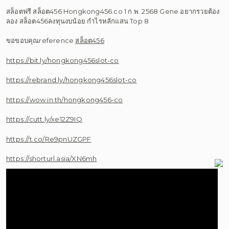
สล็อตฟรี สล็อต456 Hongkong456.co 1 ก.พ. 2568 Gene อยากรวยต้อง
ลอง สล็อต456ลงทุนงบน้อย กำไรหลักแสน Top 8
ขอขอบคุณreference
สล็อต456
https://bit.ly/hongkong456slot-co
https://rebrand.ly/hongkong456slot-co
https://wow.in.th/hongkong456-co
https://cutt.ly/xe12Z9IQ
https://t.co/Re9pnUZGPF
https://shorturl.asia/XN6mh