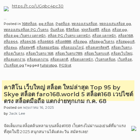
https://t.co/UGqbc4pc30
…
Posted in
168สล็อต
,
pg สล็อต
,
Pgสล็อต
,
ทดลองเล่นสล็อต
,
ทดลองเล่นสล็อต pg
,
ทดลองเล่นสล็อต PG เว็บตรง
,
ปั่นสล็อต
,
พีจีสล็อต
,
ฟลูสล็อตพีจี
,
สล็อต
,
สล็อต pg
,
สล็อต pg เว็บตรง แตกหนัก
,
สล็อต PG เว็บตรง แตกหนัก
,
สล็อต แตกหนัก
,
สล็อต168
,
สล็อต44
,
สล็อต456
,
สล็อต666
,
สล็อต888
,
สล็อตpg
,
สล็อตpgเว็บตรง
,
สล็อตpgแท้
,
สล็อตxo
,
สล็อตพุซซี่
,
สล็อตยอดนิยม
,
สล็อตออนไลน์
,
สล็อตเครดิตฟรี
,
สล็อตเว็บตรง
,
สล็อตเว็บตรง
,
สล็อตเว็บตรง 168
,
สล็อตเว็บตรง789
,
สล็อตเว็บตรงแท้
,
สล็อตเว็บใหญ่
,
สล็อตแตกง่าย
,
สล็อตแตกง่าย
,
สล็อตแตกดี
,
สล็อตแตกหนัก
,
เว็บตรงสล็อต
,
เว็บสล็อต
,
เว็บสล็อต pg
Tagged
fullslotpg
,
PGSlot
คาสิโน เว็บใหญ่ สล็อต ใหม่ล่าสุด Top 95 by
Skye สล็อต faro168.world 5 สล็อต168 เวปไซต์
ตรง สล็อตมือถือ แตกง่ายทุกเกม ก.ค. 68
Posted on
พฤษภาคม 16, 2025
by
Jack Lee
จัดเต็มเกมสล็อตล้นหลามบนสล็อต168 เว็บตรงไม่ผ่านเอเย่นต์ที่มาแรง
ที่สุดในปี 2025 สนุกสนานได้แต่ละวัน สมัครเลย!