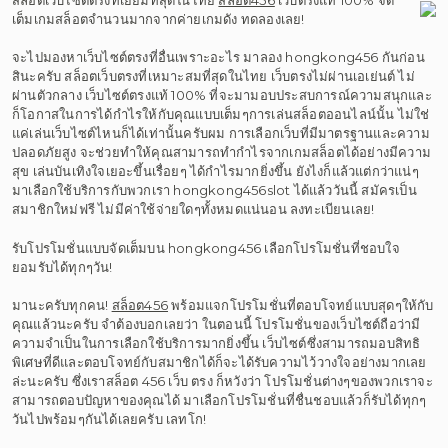
เต็มเกมสล็อตจำนวนมากจากค่ายเกมดัง ทดลองเลย!
จะไปมองหาเว็บไซต์ตรงที่อื่นเพราะอะไร มาลอง hongkong456 กันก่อน
สินะครับ สล็อตเว็บตรงที่เหมาะสมที่สุดในไทย เว็บตรงไม่ผ่านเอเย่นต์ ไม่
ผ่านตัวกลาง เว็บไซต์ตรงแท้ 100% ที่จะมามอบประสบการณ์ความสนุกและ
ก็โอกาสในการได้กำไรให้กับคุณแบบเต็มๆการเล่นสล็อตออนไลน์นั้น ไม่ใช่
แค่เล่นเว็บไซต์ไหนก็ได้เท่านั้นครับผม การเลือกเว็บที่มีมาตรฐานและความ
ปลอดภัยสูง จะช่วยทำให้คุณสามารถทำกำไรจากเกมสล็อตได้อย่างมีความ
สุข เล่นบันเทิงใจเยอะขึ้นเรื่อยๆ ได้กำไรมากยิ่งขึ้น ยังไงก็แล้วแต่กว่าแน่ๆ
มาเลือกใช้บริการกับพวกเรา hongkong456slot ได้แล้ววันนี้ สมัครเป็น
สมาชิกใหม่ฟรี ไม่มีค่าใช้จ่ายใดๆทั้งหมดแน่นอน ลงทะเบียนเลย!
รับโปรโมชั่นแบบจัดเต็มบน hongkong456 เลือกโปรโมชั่นที่ชอบใจ
ยอมรับได้ทุกๆวัน!
มานะครับทุกคน!
สล็อต456
พร้อมแจกโปรโมชั่นที่ตอบโจทย์แบบสุดๆให้กับ
คุณแล้วนะครับ จำต้องบอกเลยว่า ในตอนนี้ โปรโมชั่นของเว็บไซต์ถือว่ามี
ความจำเป็นในการเลือกใช้บริการมากยิ่งขึ้น เว็บไซต์ซึ่งสามารถมอบสิทธิ
พิเศษที่ดีและตอบโจทย์กับสมาชิกได้ก็จะได้รับความไว้วางใจอย่างมากเลย
ล่ะนะครับ ซึ่งเราสล็อต 456 เว็บ ตรง ก็หวังว่า โปรโมชั่นต่างๆของพวกเราจะ
สามารถตอบปัญหาของคุณได้ มาเลือกโปรโมชั่นที่ชื่นชอบแล้วก็รับได้ทุกๆ
วันไปพร้อมๆกันได้เลยครับ เลทโก!