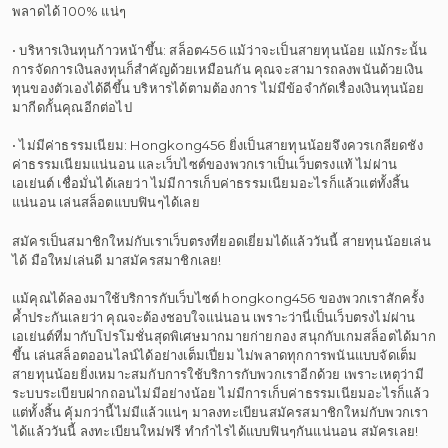
พลาดได้ 100% แน่ๆ
• บริหารเงินทุนก้าวหน้าขึ้น: สล็อต456 แม้ว่าจะเป็นสายทุนน้อย แม้กระนั้น
การจัดการเงินลงทุนก็สำคัญด้วยเหมือนกัน คุณจะสามารถลงพนันด้วยเงิน
ทุนของตัวเองได้ดีขึ้น บริหารได้ตามต้องการ ไม่มีข้อจำกัดเรื่องเงินทุนน้อย
มากีดกั้นคุณอีกต่อไป
• ไม่มีค่าธรรมเนียม: Hongkong456 ยิ่งเป็นสายทุนน้อยจึงควรเกลียดชัง
ค่าธรรมเนียมแน่นอน และเว็บไซต์ของพวกเราเป็นเว็บตรงแท้ ไม่ผ่าน
เอเย่นต์ เชื่อมั่นได้เลยว่า ไม่มีการเก็บค่าธรรมเนียมอะไรก็แล้วแต่ทั้งสิ้น
แน่นอน เล่นสล็อตแบบฟินๆได้เลย
สมัครเป็นสมาชิกใหม่กับเราเว็บตรงที่ยอดเยี่ยมได้แล้ววันนี้ สายทุนน้อยเล่น
ได้ มือใหม่เล่นดี มาสมัครสมาชิกเลย!
แม้คุณได้ลองมาใช้บริการกับเว็บไซต์ hongkong456 ของพวกเราสักครั้ง
ค้ำประกันเลยว่า คุณจะต้องชอบใจแน่นอน เพราะว่านี่เป็นเว็บตรงไม่ผ่าน
เอเย่นต์ที่มากับโปรโมชั่นสุดพิเศษมากมายก่ายกอง สนุกกับเกมสล็อตได้มาก
ขึ้น เล่นสล็อตออนไลน์ได้อย่างเต็มเปี่ยม ไม่พลาดทุกการพนันแบบจัดเต็ม
สายทุนน้อยยิ่งเหมาะสมกับการใช้บริการกับพวกเราอีกด้วย เพราะเหตุว่ามี
ระบบระเบียบฝากถอนไม่มีอย่างน้อย ไม่มีการเก็บค่าธรรมเนียมอะไรก็แล้ว
แต่ทั้งสิ้น คุ้มกว่านี้ไม่มีแล้วแน่ๆ มาลงทะเบียนสมัครสมาชิกใหม่กับพวกเรา
ได้แล้ววันนี้ ลงทะเบียนใหม่ฟรี ทำกำไรได้แบบฟินๆกันแน่นอน สมัครเลย!