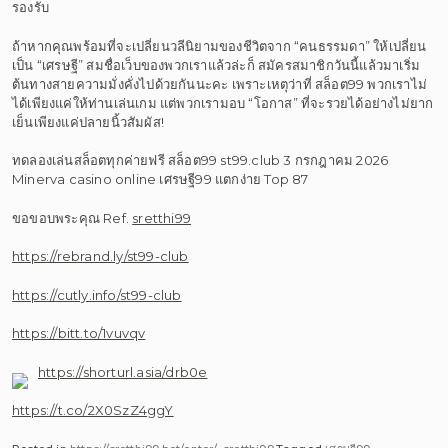
รองรับ
ถ้าหากคุณพร้อมที่จะเปลี่ยนวลีนิยามของชีวิตจาก “คนธรรมดา” ให้เปลี่ยน
เป็น “เศรษฐี” สมชื่อเว็บของพวกเราแล้วล่ะก็ สมัครสมาชิกวันนี้แล้วมาเริ่ม
ต้นทางสายความมั่งคั่งไปด้วยกันนะคะ เพราะเหตุว่าที่ สล็อต99 พวกเราไม่
ได้เพียงแค่ให้ท่านเล่นเกม แต่พวกเรามอบ “โอกาส” ที่จะรวยได้อย่างไม่ยาก
เย็นเพียงแค่ปลายนิ้วสัมผัส!
ทดลองเล่นสล็อตทุกค่ายฟรี สล็อต99 st99.club 3 กรกฎาคม 2026
Minerva casino online เศรษฐี99 แตกง่าย Top 87
ขอขอบพระคุณ Ref.
sretthi99
https://rebrand.ly/st99-club
https://cutly.info/st99-club
https://bitt.to/1vuvqv
https://shorturl.asia/drb0e
https://t.co/2X0SzZ4ggY