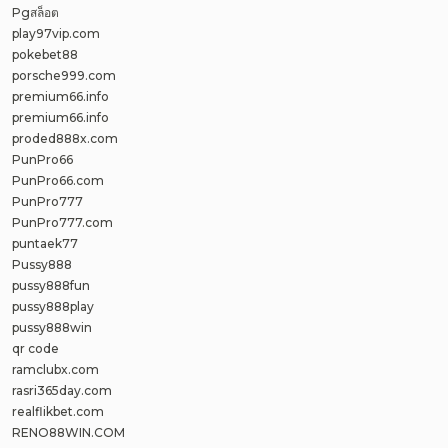
Pgสล็อต
play97vip.com
pokebet88
porsche999.com
premium66.info
premium66.info
proded888x.com
PunPro66
PunPro66.com
PunPro777
PunPro777.com
puntaek77
Pussy888
pussy888fun
pussy888play
pussy888win
qr code
ramclubx.com
rasri365day.com
realflikbet.com
RENO88WIN.COM