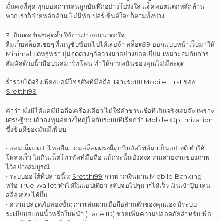
มั่นคงที่สุด ทุกยอดการเล่นถูกบันทึกอย่างโปร่งใส แจ็คพอตแตกหลักล้าน
พวกเราก็จ่ายหลักล้าน ไม่มีหักเปอร์เซ็นต์ใดๆก็ตามทั้งปวง
3. อินเตอร์เฟซสุดล้ำ ใช้งานง่ายจนน่าตกใจ
ลืมเว็บสล็อตเชยๆที่เมนูซับซ้อนไปได้เลยจ้า สล็อต99 ออกแบบหน้าเว็บมาให้
Minimal แต่หรูหรา ปุ่มกดต่างๆจัดวางมาอย่างยอดเยี่ยม เหมาะสมกับการ
สัมผัสด้วยนิ้วมือบนสมาร์ทโฟน ทำให้การพนันของคุณไม่มีสะดุด
ร่ำรวยได้จริงเพียงแค่มีโทรศัพท์มือถือ: เจาะระบบ Mobile First ของ
Sretthi99
คำว่า มั่งมีได้แค่มีมือถือเครื่องเดียว ไม่ใช่คำชวนเชื่อที่เกินจริงเลยจ๊ะ เพราะ
เศรษฐี99 เค้าลงทุนอย่างใหญ่โตกับระบบที่เรียกว่า Mobile Optimization
ซึ่งข้อดีของมันมีเพียบ:
• ออมเน็ตแต่ว่าไหลลื่น: เกมสล็อตตรงนี้ถูกบีบอัดไฟล์มาเป็นอย่างดี ทำให้
โหลดเร็ว ไม่กินเน็ตโทรศัพท์มือถือ แม้กระนั้นยังคงความสวยงามของภาพ
ไว้อย่างสมบูรณ์
• ระบบออโต้ที่ปลายนิ้ว:
Sretthi99
การฝากเงินผ่าน Mobile Banking
หรือ True Wallet ทำได้ในแอปเดียว สลับจอไปๆมาๆได้เร็ว เงินเข้าปุ๊บ เล่น
สล็อต99 ได้ปั๊บ
• ความปลอดภัยสองชั้น: การเล่นผ่านมือถือส่วนตัวของคุณเอง มีระบบ
ระเบียบสแกนนิ้วหรือใบหน้า (Face ID) ช่วยเพิ่มความปลอดภัยสำหรับเพื่อ