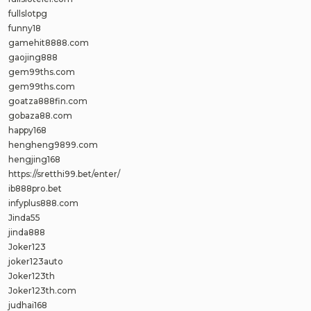
fullslotpg
funny18
gamehit8888.com
gaojing888
gem99ths.com
gem99ths.com
goatza888fin.com
gobaza88.com
happy168
hengheng9899.com
hengjing168
https://sretthi99.bet/enter/
ib888pro.bet
infyplus888.com
Jinda55
jinda888
Joker123
joker123auto
Joker123th
Joker123th.com
judhai168