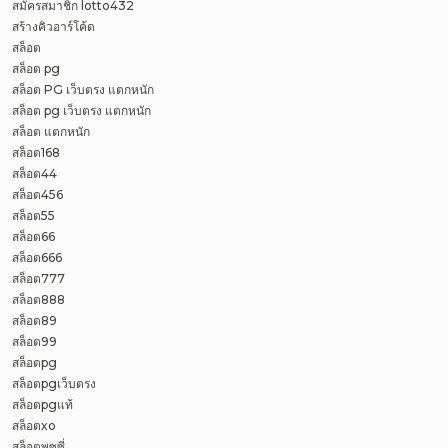
สมัครสมาชิก lotto432
สร้างคิวอาร์โค้ด
สล็อต
สล็อต pg
สล็อต PG เว็บตรง แตกหนัก
สล็อต pg เว็บตรง แตกหนัก
สล็อต แตกหนัก
สล็อต168
สล็อต44
สล็อต456
สล็อต55
สล็อต66
สล็อต666
สล็อต777
สล็อต888
สล็อต89
สล็อต99
สล็อตpg
สล็อตpgเว็บตรง
สล็อตpgแท้
สล็อตxo
สล็อตพุซซี่