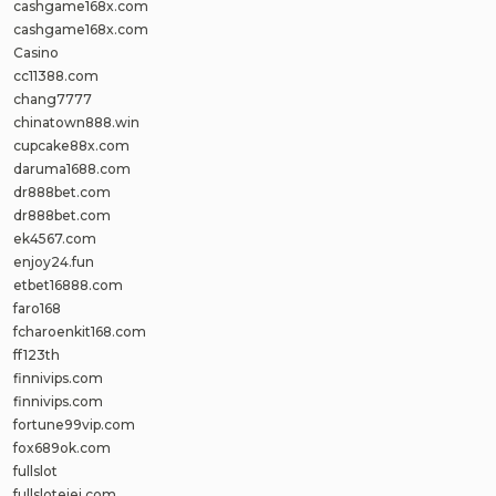
cashgame168x.com
cashgame168x.com
Casino
cc11388.com
chang7777
chinatown888.win
cupcake88x.com
daruma1688.com
dr888bet.com
dr888bet.com
ek4567.com
enjoy24.fun
etbet16888.com
faro168
fcharoenkit168.com
ff123th
finnivips.com
finnivips.com
fortune99vip.com
fox689ok.com
fullslot
fullsloteiei.com