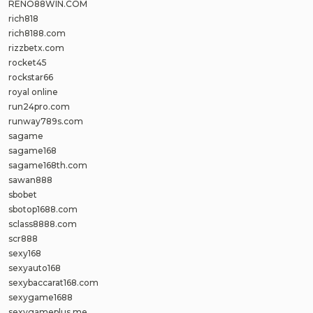
RENO88WIN.COM
rich818
rich8188.com
rizzbetx.com
rocket45
rockstar66
royal online
run24pro.com
runway789s.com
sagame
sagame168
sagame168th.com
sawan888
sbobet
sbotop1688.com
sclass8888.com
scr888
sexy168
sexyauto168
sexybaccarat168.com
sexygame1688
sexygameplus.me