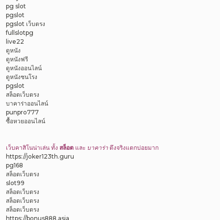
pg slot
pgslot
pgslot เว็บตรง
fullslotpg
live22
ดูหนัง
ดูหนังฟรี
ดูหนังออนไลน์
ดูหนังชนโรง
pgslot
สล็อตเว็บตรง
บาคาร่าออนไลน์
punpro777
ซื้อหวยออนไลน์
เว็บคาสิโนน่าเล่น ทั้ง
สล็อต
และ
บาคาร่า
ตึงจริงแตกบ่อยมาก
https://joker123th.guru
pg168
สล็อตเว็บตรง
slot99
สล็อตเว็บตรง
สล็อตเว็บตรง
สล็อตเว็บตรง
https://bonus888.asia