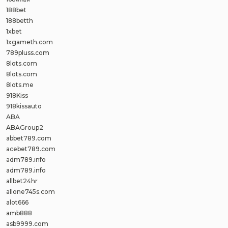
188bet
188betth
1xbet
1xgameth.com
789pluss.com
8lots.com
8lots.com
8lots.me
918Kiss
918kissauto
ABA
ABAGroup2
abbet789.com
acebet789.com
adm789.info
adm789.info
allbet24hr
allone745s.com
alot666
amb888
asb9999.com