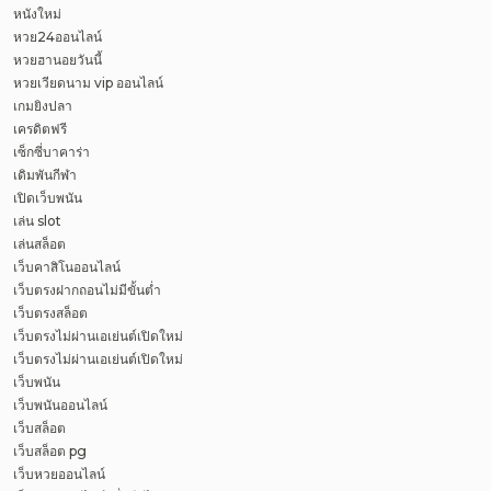
หนังใหม่
หวย24ออนไลน์
หวยฮานอยวันนี้
หวยเวียดนาม vip ออนไลน์
เกมยิงปลา
เครดิตฟรี
เซ็กซี่บาคาร่า
เดิมพันกีฬา
เปิดเว็บพนัน
เล่น slot
เล่นสล็อต
เว็บคาสิโนออนไลน์
เว็บตรงฝากถอนไม่มีขั้นต่ำ
เว็บตรงสล็อต
เว็บตรงไม่ผ่านเอเย่นต์เปิดใหม่
เว็บตรงไม่ผ่านเอเย่นต์เปิดใหม่
เว็บพนัน
เว็บพนันออนไลน์
เว็บสล็อต
เว็บสล็อต pg
เว็บหวยออนไลน์