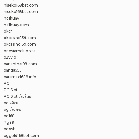
niseko168bet.com
niseko168bet.com
no1huay
no1huay.com
okc4
okcasino159.com
okcasino159.com
onesiamclub.site
p2vvip
pananthai99.com
panda555
paramax1688.info
PG
PG Slot
PG Slot เว็บใหม่
pg สล็อต
pg เว็บตรง
pg168
Pg99
pgfish
pggold168bet.com