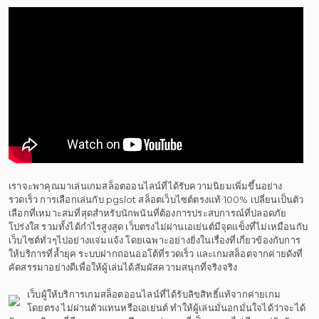
เราจะพาคุณมาเล่นเกมสล็อตออนไลน์ที่ได้รับความนิยมเพิ่มขึ้นอย่าง
รวดเร็ว การเลือกเล่นกับ pgslot สล็อตเว็บไซต์ตรงแท้ 100% เปลี่ยนเป็นตัว
เลือกที่เหมาะสมที่สุดสำหรับนักพนันที่ต้องการประสบการณ์ที่ปลอดภัย
โปร่งใส รวมทั้งได้กำไรสูงสุด เว็บตรงไม่ผ่านเอเย่นต์มีจุดแข็งที่ไม่เหมือนกับ
เว็บไซต์ทั่วๆไปอย่างแจ่มแจ้ง โดยเฉพาะอย่างยิ่งในเรื่องที่เกี่ยวข้องกับการ
ให้บริการที่ล้ำยุค ระบบฝากถอนออโต้ที่รวดเร็ว และเกมสล็อตจากค่ายดังที่
คัดสรรมาอย่างดีเพื่อให้ผู้เล่นได้สัมผัสความสนุกที่จริงจริง
เว็บผู้ให้บริการเกมสล็อตออนไลน์ที่ได้รับลิขสิทธิ์แท้จากค่ายเกม
โดยตรง ไม่ผ่านตัวแทนหรือเอเย่นต์ ทำให้ผู้เล่นมั่นอกมั่นใจได้ว่าจะได้