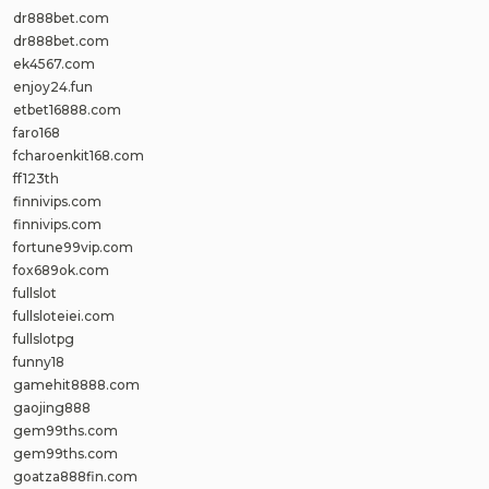
dr888bet.com
dr888bet.com
ek4567.com
enjoy24.fun
etbet16888.com
faro168
fcharoenkit168.com
ff123th
finnivips.com
finnivips.com
fortune99vip.com
fox689ok.com
fullslot
fullsloteiei.com
fullslotpg
funny18
gamehit8888.com
gaojing888
gem99ths.com
gem99ths.com
goatza888fin.com