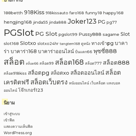
918Kiss
188betth
funny18
happy168
918kissauto
faro168
Joker123
PG
hengjing168
jinda55
jinda888
pg77
PGSlot
PG Slot
Slot
Pussy888
pgslot99
sagame
บาคา
Slotxo
ทางเข้าpg
slot168
slotxo24hr
ดูหนัง
tangtem168
พุซซี่888
ร่า
บาคาร่า168
บาคาร่าออนไลน์
ปั่นแตก66
สล็อต
สล็อต168
สล็อต888
สล็อต99
สล็อต777
สล็อต66
สล็อต
สล็อตpg
สล็อตออนไลน์
สล็อตxo
สล็อต918kiss
สล็อตเว็บตรง
เครดิตฟรี
หนังออนไลน์
เว็บสล็อต
แทงบอล
โจ๊กเกอร์123
ออนไลน์
นิยาม
เข้าสู่ระบบ
เข้าฟีด
แสดงความเห็นฟีด
WordPress.org