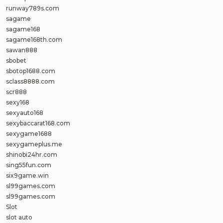
runway789s.com
sagame
sagame168
sagame168th.com
sawan888
sbobet
sbotop1688.com
sclass8888.com
scr888
sexy168
sexyauto168
sexybaccarat168.com
sexygame1688
sexygameplus.me
shinobi24hr.com
sing55fun.com
six9game.win
sl99games.com
sl99games.com
Slot
slot auto