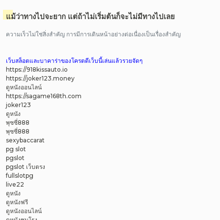
แม้ว่าทางไปจะยาก แต่ถ้าไม่เริ่มต้นก็จะไม่มีทางไปเลย
ความเร็วไม่ใช่สิ่งสำคัญ การมีการเดินหน้าอย่างต่อเนื่องเป็นเรื่องสำคัญ
เว็บสล็อตและบาคาร่าของโครตดีเว็บนี้เล่นแล้วรวยจัดๆ
https://918kissauto.io
https://joker123.money
ดูหนังออนไลน์
https://sagame168th.com
joker123
ดูหนัง
พุซซี่888
พุซซี่888
sexybaccarat
pg slot
pgslot
pgslot เว็บตรง
fullslotpg
live22
ดูหนัง
ดูหนังฟรี
ดูหนังออนไลน์
ดูหนังชนโรง