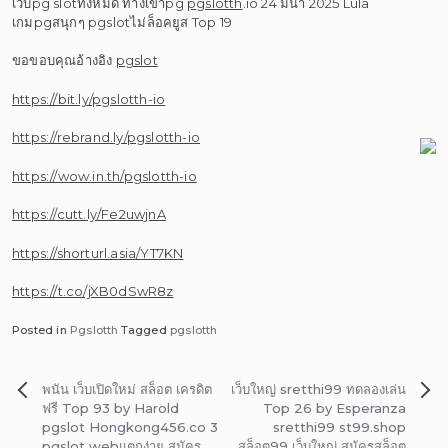
เว็บpg slotทั้งหมด ทางเข้าpg
pgslotth
.io 24 มีนา 2025 Lula
เกมpgสนุกๆ pgslotไม่ล็อคยูส Top 19
ขอขอบคุณอ้างอิง
pgslot
https://bit.ly/pgslotth-io
https://rebrand.ly/pgslotth-io
https://wow.in.th/pgslotth-io
https://cutt.ly/Fe2uwjnA
https://shorturl.asia/YT7KN
https://t.co/jXB0dSwR8z
Posted in
Pgslotth
Tagged
pgslotth
แนะแนว
พนัน เว็บเปิดใหม่ สล็อต เครดิต
เว็บใหญ่ sretthi99 ทดลองเล่น
เรื่อง
ฟรี Top 93 by Harold
Top 26 by Esperanza
pgslot Hongkong456.co 3
sretthi99 st99.shop
pgslot webแตกง่าย สมัคร
สล็อต99 เว็บใหญ่ สมัครสล็อต