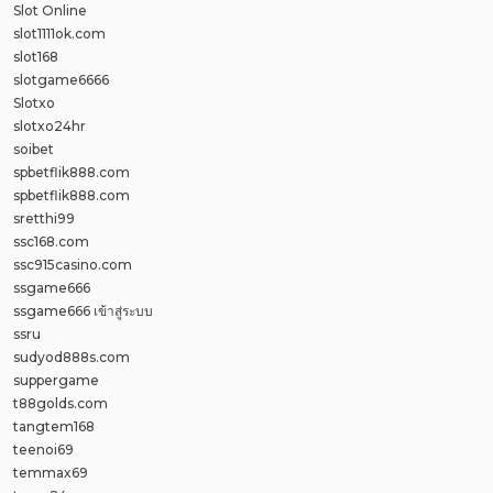
Slot Online
slot1111ok.com
slot168
slotgame6666
Slotxo
slotxo24hr
soibet
spbetflik888.com
spbetflik888.com
sretthi99
ssc168.com
ssc915casino.com
ssgame666
ssgame666 เข้าสู่ระบบ
ssru
sudyod888s.com
suppergame
t88golds.com
tangtem168
teenoi69
temmax69