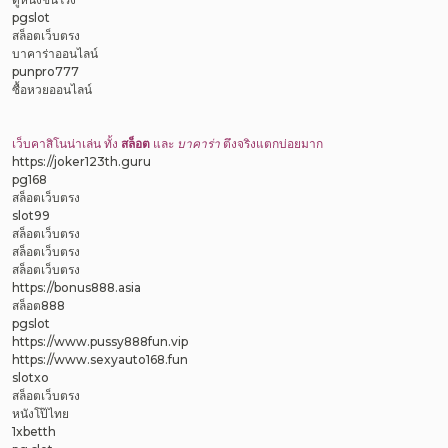
pgslot
สล็อตเว็บตรง
บาคาร่าออนไลน์
punpro777
ซื้อหวยออนไลน์
เว็บคาสิโนน่าเล่น ทั้ง
สล็อต
และ
บาคาร่า
ตึงจริงแตกบ่อยมาก
https://joker123th.guru
pg168
สล็อตเว็บตรง
slot99
สล็อตเว็บตรง
สล็อตเว็บตรง
สล็อตเว็บตรง
https://bonus888.asia
สล็อต888
pgslot
https://www.pussy888fun.vip
https://www.sexyauto168.fun
slotxo
สล็อตเว็บตรง
หนังโป๊ไทย
1xbetth