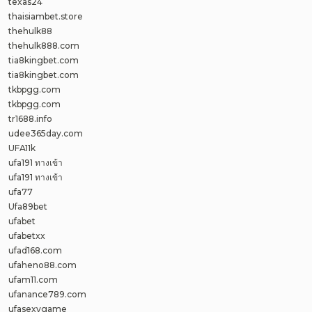
texas24
thaisiambet.store
thehulk88
thehulk888.com
tia8kingbet.com
tia8kingbet.com
tkbpgg.com
tkbpgg.com
tr1688.info
udee365day.com
UFA11k
ufa191 ทางเข้า
ufa191 ทางเข้า
ufa77
Ufa89bet
ufabet
ufabetxx
ufad168.com
ufaheno88.com
ufam11.com
ufanance789.com
ufasexygame